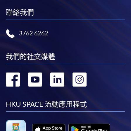
後按照指示填妥網上報名表格。
7 月 17 日至 8 月 29日 逢星期五及星期六上課，共
聯絡我們
6.5 週。
逾時遞交、資料不全或沒有夾附相關證明文件的申請
上課分為上午及下午兩節：上午 9 時至下午 1 時，下
將不獲考慮。如以郵寄方式遞交申請，信封面請註明
午 2 時至 6 時，每節 4 小時；全課程合共 100 小時。
3762 6262
「報讀課程」及課程名稱，申請日期以信件送達日期
為準。
[7月 17日、18日、24日、25日、31日、
8 月 1日、7日、8日、14日、15日、21日、22日
我們的社交媒體
付款方法
和 8 月 29日上午]
1. 現金或「易辦事」（EPS）
地點
申請人可親臨學院任何一所報名中心，以現金或「易
轉
轉
轉
轉
辦事」(EPS) 繳付學費。
香港島區教學中心
到
到
到
到
2. 支票或銀行本票
facebook
youtube
linkedin
instag
如以劃線支票或銀行本票繳付，抬頭請註明「香港大
HKU SPACE 流動應用程式
學專業進修學院」。支票背面請寫上課程名稱及申請
人姓名。
3. VISA╱MASTERCARD卡