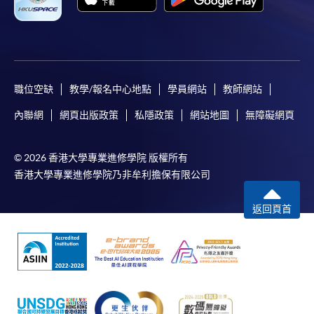
申請人可以 VISA 或Mastercard卡繳付學費。申請人如
同是「香港大學專業進修學院Mastercard卡」持有
人，以該Mastercard卡付款報讀港幣2,000元或以上之
課程，可申請享有十個月免息分期付款優惠。詳情請
職位空缺
教學/報名中心地點
學員網站
教師網站
向學院報名中心職員查詢。
內聯網
網頁出版政策
私隱政策
網站地圖
無障礙網頁
注意事項
© 2026 香港大學專業進修學院 版權所有
香港大學專業進修學院乃非牟利擔保有限公司
如報讀的短期課程開課在即，學院可要求申請人以
現金、易辦事或信用卡（Visa或Mastercard卡）繳
返回頁首
付學費。
除由學院裁定的特殊情況（例如課程因報名人數不
足而取消）之外，一切已繳費用概不退還。如獲學
院批准退還款項，以現金、易辦事、支票或網上繳
費靈繳交之款項，將以支票退款；以信用卡繳交之
款項，退款將直接退還至支付款項時使用的信用卡