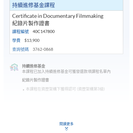
課程資料
持續進修基金課程
Certificate in Documentary Filmmaking
一. 紀錄片簡介
紀錄片製作證書
二. 紀錄片歷史
課程編號
40C147800
學費
$13,900
三. 紀錄片風格
查詢號碼
3762-0868
四. 紀錄片的藝術及工藝
持續進修基金
本課程已加入持續進修基金可獲發還款項課程名單內
五. 紀錄片的故事發展
紀錄片製作證書
本課程在資歴架構下獲得認可 (資歴架構第3級)
六. 基本製作技巧
七. 紀錄片製作
八. 紀錄片導演
閱讀更多