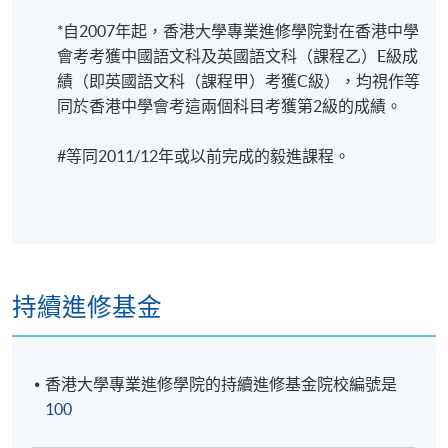
專業課程，度身訂造，教導學員製作紀錄
*自2007年起，香港大學專業進修學院對在香港中學
東方朝陽
片，理論和實踐兼備!
會考考獲中國語文科及英國語文科（課程乙）E級成
https://drive.google.com/file/d/1RZuOUhTcy4YJEzyxvYv-
kr3UlhViN-sh/view
績（即英國語文科（課程甲）考獲C級），均視作等
本課將教授紀錄片的歷史和傳統，紀錄片製作的基礎
同於香港中學會考這兩個科目考獲第2級的成績。
知識，並探討紀錄片的各項類型，主題及議題。學生
中國麻醉Anesthesia in China
將透過分析及討論各類型的紀錄片，從而學習如何將
https://drive.google.com/file/d/14pvszqhjn3Al8LK1enzSn5llI
#
等同2011
/
12年或以前完成的毅進課程。
其構想或意念發展成一個故事，並學習攝製和執導紀
錄片的技巧，及基礎的製作訓練包括攝影、燈光、音
效和剪輯等。
持續進修基金
香港大學專業進修學院的持續進修基金院校編號是
詳情
100