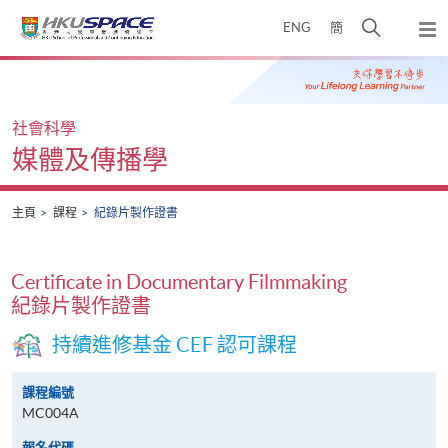
Skip
打
ENG
簡
to
彈
main
開
出
Main
content
搜
主
content
選
尋
start
單
介
社會科學
面
媒體及傳播學
主頁
課程
紀錄片製作證書
Certificate in Documentary Filmmaking
紀錄片製作證書
持續進修基金 CEF 認可課程
課程編號
MC004A
報名代碼