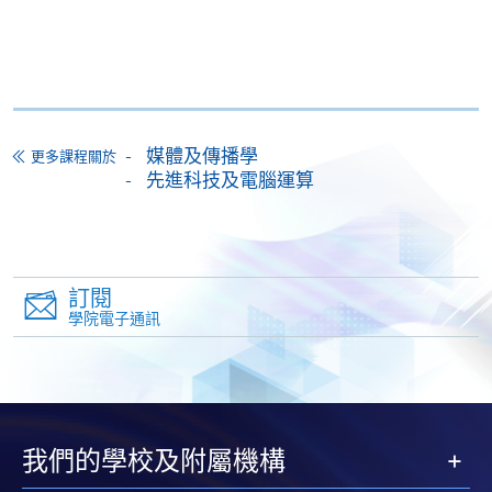
申請
九. 道德與法律問題
十.講師指導下製作短篇紀錄片，並在課堂上欣賞及討
網上報名
立即報名
論
申請表
下載申請表
• 香港島區教學中心
媒體及傳播學
更多課程關於
先進科技及電腦運算
報名辦法
**學校保留更改上課時間的權利。
於截止日期前填妥報名申請表SF26連同報名費（詳見
付款方法）以及香港身份證副本呈交:
訂閱
以郵遞方式呈交：傳播及媒體課程小組 香港北角英
學院電子通訊
報名代碼
2435-MC004A
皇道250號北角城中心11樓1109室；或
現時接受報名
親臨呈交：任何一間香港大學專業進修學院報名中心
（(https://hkuspace.hku.hk/learning-centre)
修業期
填寫網上報名表格: 申請人可按該課程網頁的右上角
我們的學校及附屬機構
的
圖示進入網上服務網頁，然
7月班: