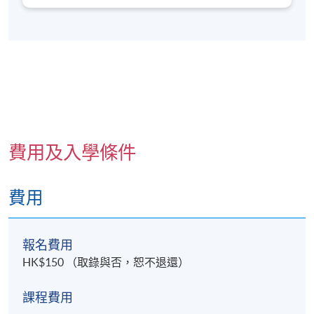
立了自己的製作公司，為多個全球知名機構和客戶製
作了數百部視頻。自2016年以來，他在香港運營一家
影視工作室，專注於為企業、政府和公益組織製作紀
錄片。除拍片工作外，林川先生目前還在香港大學專
業進修學院擔任講師，教授電視新聞製作副學士課
程，培養下一代媒體專業人才。
Mr. Jason Lin is a director, cameraman, and film
editor with rich experience in the video production
費用及入學條件
industry. He began his career in 2007 as an assistant
video producer at TVBS European Channel, where
he honed his skills in storytelling and production
費用
techniques. In 2010, Mr. Lin returned to Hong Kong
to work as a producer, took a leading role in creating
video contents. In 2013, he took a significant leap by
報名費用
establishing his own production company in
mainland China, where he produced hundreds of
HK$150 （取錄與否，恕不退還）
videos for globally renowned agencies and clients.
Since 2016, he has operated a video production
課程費用
house in Hong Kong, focusing primarily on