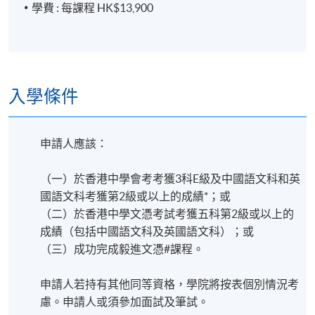
學費 : 每課程 HK$13,900
documentary videos for corporates, governments,
and NGOs. In addition to his production work, Mr.
Lin is now sharing his expertise as a lecturer at HKU
Space, teaching the Associate Degree program in TV
News Production, fostering the next generation of
media professionals.
入學條件
以下是林川先生的作品:
申請人應該：
Man Mo Temple
https://www.youtube.com/watch?
（一）於香港中學會考考獲3科E級及中國語文科和英
v=QjWppMaMmzA
國語文科考獲第2級或以上的成績*
；或
（二）於香港中學文憑考試考獲五科第2級或以上的
莊月明奮青樂與路
https://drive.google.com/file/d/1A7yS86I8bSVmTHFJQXtuLo
成績（包括中國語文科及英國語文科）；或
（
三）成功完成毅進文憑
#課程。
向陽而生 2025同一天空下希望之家鄉村義教活動全
紀錄
申請人若持有其他同等資格，學院將按表個別情況考
https://drive.google.com/file/d/1eWUOz-
慮。申請人或須參加面試及筆試。
kFWWZlxZcs8eYkBS_HpU2Imy-1/view