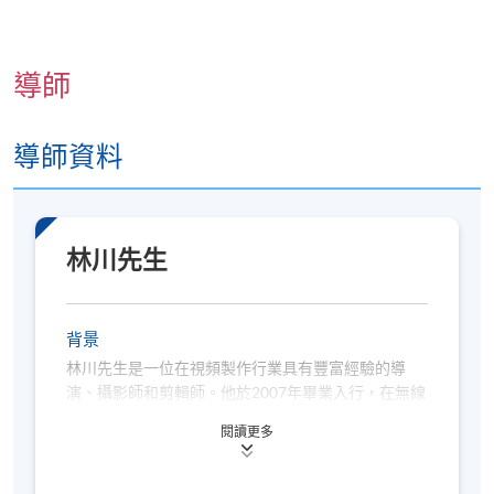
導師
導師資料
林川先生
背景
林川先生是一位在視頻製作行業具有豐富經驗的導
演、攝影師和剪輯師。他於2007年畢業入行，在無線
電視歐洲頻道擔任助理製作人，在此期間磨練了自己
閱讀更多
的故事講述的能力與各種製片技能。2010年，林先生
返回香港擔任製片導演，開始主導創作廣告、紀錄
片、教學影片等視頻內容。2013年，他在中國大陸成