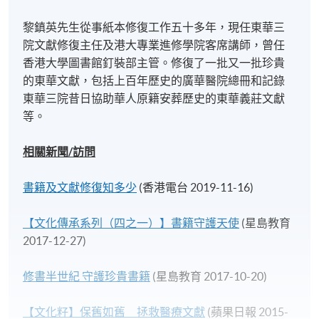
黎鎮英先生從事紙本修復工作五十多年，現任東華三
院文獻修復主任及港大專業進修學院客席講師，曾任
香港大學圖書館釘裝部主管。修復了一批又一批珍貴
的東華文獻，包括上百年歷史的廣華醫院總冊和記錄
東華三院昔日協助華人原籍安葬歷史的東華義莊文獻
等。
相關新聞/
訪問
書籍及文獻修復知多少
(香港電台 2019-11-16)
【文化傳承系列（四之一）】書籍守護天使
(星島教育
2017-12-27)
修書半世紀 守護珍貴書籍
(星島教育 2017-10-20)
【文化籽】保舊如舊 拯救醫療文獻
(蘋果日報 2015-