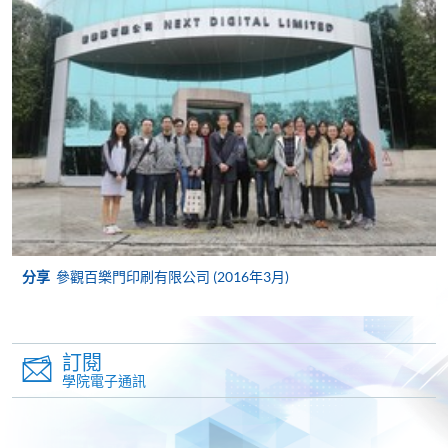
網上報名
立即報名
申請表
下載申請表
報名辦法
網上報名服務
香港大學專業進修學院提供24小時網上報名及繳費服
務，申請人可通過網上申請個別學歷頒授課程和報讀
大部份公開招生的課程(以先到先得形式報名的課程)。
申請人可在網上使用「繳費靈」(PPS) (不適用於手
分享
參觀百樂門印刷有限公司 (2016年3月)
機)、VISA 或 Mastercard。除上述支付方式之外，如就
讀學歷頒授課程設有網上服務，在學學員亦可以「微
信支付」(Online WeChat Pay) 、「支付寶」(Online
訂閱
Alipay) 或 「轉數快」(FPS) 繳付學費。
學院電子通訊
報讀新課程