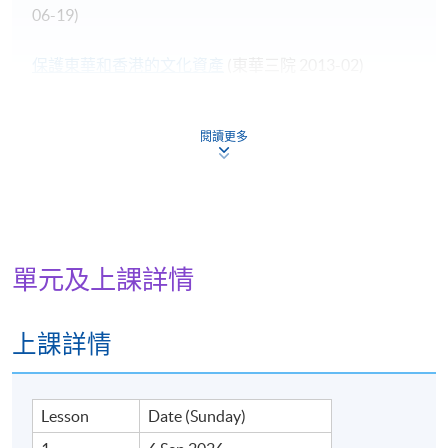
06-19)
保護東華和香港的文化資產
(東華三院 2013-02)
閱讀更多
報名代碼
2445-LB005A
現時接受報名
單元及上課詳情
上課詳情
日期 / 時間
逢周日，9:30am - 12:30pm 及 1:30pm - 4:30pm
Lesson
Date (Sunday)
修業期