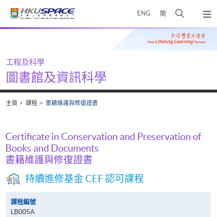
Skip
打
ENG
簡
to
彈
main
開
出
Main
content
搜
主
content
選
尋
start
單
介
工程及科學
面
圖書館及資訊科學
主頁
課程
書籍維護與修復證書
Certificate in Conservation and Preservation of
Books and Documents
書籍維護與修復證書
持續進修基金 CEF 認可課程
課程編號
LB005A