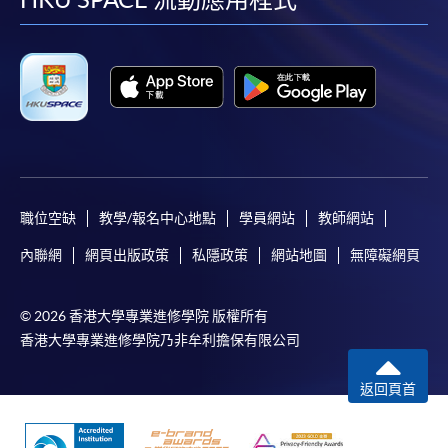
facebook
youtube
linkedin
instag
*信用咭網上繳費服務
- 申請人可以 VISA 或
Mastercard（包括「香港大學專業進修學院
Mastercard卡」）繳付學費。
*香港大學專業進修學院Mastercard卡
持有人如欲享用十個
月免息分期付款優惠，必須親臨本學院設有報名服務的教
學中心作付款安排。
職位空缺
教學/報名中心地點
學員網站
教師網站
如欲了解如何於網上報讀新課程及繳費，請瀏覽網上
申請/報讀指南 :
內聯網
網頁出版政策
私隱政策
網站地圖
無障礙網頁
-
短期課程
© 2026 香港大學專業進修學院 版權所有
香港大學專業進修學院乃非牟利擔保有限公司
-
個別學歷頒授課程
返回頁首
報讀同一學歷頒授課程內其他單元