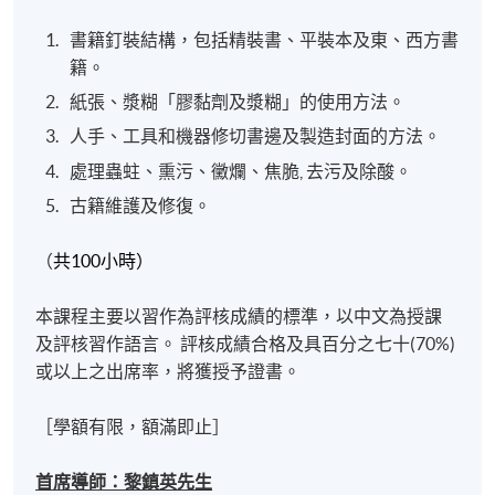
書籍釘裝結構，包括精裝書、平裝本及東、西方書
籍。
紙張、漿糊「膠黏劑及漿糊」的使用方法。
人手、工具和機器修切書邊及製造封面的方法。
處理蟲蛀、熏污、黴爛、焦脆
,
去污及除酸。
古籍維護及修復。
（
共100小時）
本課程主要以習作為評核成績的標準，以中文為授課
及評核習作語言。
評核成績合格及具百分之七十
(70%)
或以上之出席率，將獲授予證書。
［學額有限，額滿即止］
首席導
師：
黎鎮英先生