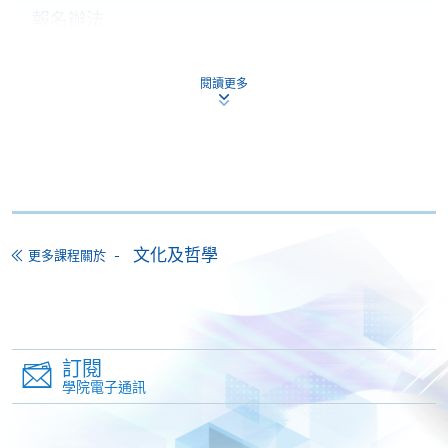
報名辦法
網上報名服務
香港大學專業進修學院提供24小時網上報名及繳費服
閱讀更多
務，申請人可通過網上申請個別學歷頒授課程和報讀
大部份公開招生的課程(以先到先得形式報名的課程)。
申請人可在網上使用「繳費靈」(PPS) (不適用於手
機)、VISA 或 Mastercard。除上述支付方式之外，如就
讀學歷頒授課程設有網上服務，在學學員亦可以「微
信支付」(Online WeChat Pay) 、「支付寶」(Online
文化及哲學
更多課程關於
Alipay) 或 「轉數快」(FPS) 繳付學費。
報讀新課程
訂閱
填寫網上報名表格
學院電子通訊
申請人可按該課程網頁的右上角的
圖示進入網上服務網頁，然