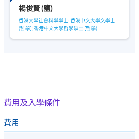
楊俊賢 (鹽)
上課地點 : 香港銅鑼灣禮頓道66號港大保良何鴻燊社區
書院202室
香港大學社會科學學士; 香港中文大學文學士
(哲學); 香港中文大學哲學碩士 (哲學)
證書 (單元 : 西方哲學生死觀)
報名代碼
2380-PL018A
開課日期
2026年4月23日逢星期四
時間
7:00pm - 10:00pm
地點
香港銅鑼灣禮頓道66號港大保良何鴻燊社區書
院202室
費用及入學條件
現時接受報名
費用
日期 / 時間