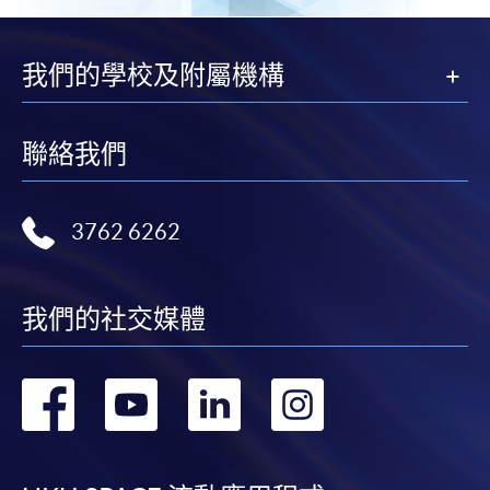
後按照指示填妥網上報名表格。
某些課程須甄選入學，並要求申請人上載課程網頁
我們的學校及附屬機構
中指定所須文件(如學歷證明)。系統只支援doc,
docx, jpg 和pdf格式之附件。
聯絡我們
繳交所需費用
3762 6262
申請人可使用以下方式繳交報名費或課程費用:
繳費靈網上服務
- 申請人須先開立繳費靈戶口及設
我們的社交媒體
定繳費靈網上密碼。有關如何申請繳費靈戶口及密
碼，請瀏覽繳費靈網址
http://www.ppshk.com
。
轉
轉
轉
轉
*信用咭網上繳費服務
- 申請人可以 VISA 或
Mastercard（包括「香港大學專業進修學院
到
到
到
到
Mastercard卡」）繳付學費。