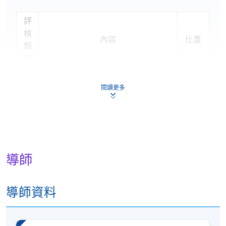
評
核
內容
比重
類
別
個
閱讀更多
人
閱讀報告或/及短文一篇或多篇，總
60%
習
體字數不少於二千。
作
測
以選擇題、配合題與短問題等形式，
40%
驗
根據上課內容進行1小時的測驗。
導師
合共:
100%
導師資料