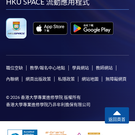
facebook
youtube
linkedin
instag
HKU SPACE 流動應用程式
*香港大學專業進修學院Mastercard卡
持有人如欲享用十個
月免息分期付款優惠，必須親臨本學院設有報名服務的教
學中心作付款安排。
如欲了解如何於網上報讀新課程及繳費，請瀏覽網上
申請/報讀指南 :
-
短期課程
職位空缺
教學/報名中心地點
學員網站
教師網站
-
個別學歷頒授課程
內聯網
網頁出版政策
私隱政策
網站地圖
無障礙網頁
報讀同一學歷頒授課程內其他單元
© 2026 香港大學專業進修學院 版權所有
香港大學專業進修學院乃非牟利擔保有限公司
個別課程為須報讀同一學歷頒授課程及其他單元或繳
交下期學費的學員，提供網上服務，如學員就讀的課
返回頁首
程設有此服務，課程負責人會通知學員有關程序。