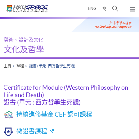
Skip
打
ENG
簡
to
彈
main
開
出
Main
content
搜
主
content
選
尋
start
單
介
藝術、設計及文化
面
文化及哲學
主頁
課程
證書 (單元 : 西方哲學生死觀)
Certificate for Module (Western Philosophy on
Life and Death)
證書 (單元 : 西方哲學生死觀)
持續進修基金 CEF 認可課程
微證書課程