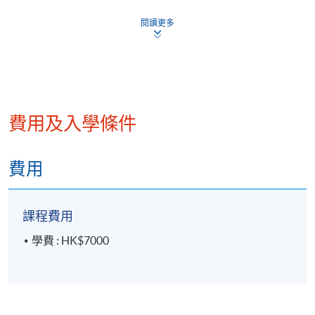
(Terminal Value)、估值模型 (Single-stage
閱讀更多
FCFF/FCFE Model, Two-stage FCFF/FCFE
Model, Multiple-stage Models)
相對估值法：市盈率 (P/E)、市帳率 (P/B)、價格/銷售
額比率 (P/S)、市盈增長率 (PEG Ratio)
股票價值評估應用及選股例子
費用及入學條件
費用
5. 價值投資及股票投資策略
課程費用
名家的投資習慣和信念：華倫‧巴菲特 (Warren
學費 : HK$7000
Buffett)、彼得‧林奇 (Peter Lynch)、約翰·鄧普頓爵
士 (Sir John Templeton)、喬治‧索羅斯 (George
Soros)
價值投資概念與實踐