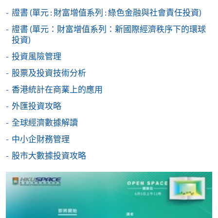
期。
定繳費靈網上密碼。有關如何申請繳費靈戶口及密
證書 (單元 : 財富增值系列 : 綠色金融與社會責任投資)
碼，請瀏覽繳費靈網址
http://www.ppshk.com
。
證書 (單元：財富增值系列：新國際經濟秩序下的環球
投資)
*信用咭網上繳費服務
- 申請人可以 VISA 或
June 2026 Intake (M15794 & W06607)
Mastercard（包括「香港大學專業進修學院
投資風險管理
Mastercard卡」）繳付學費。
股票及投資技術分析
Lecture
Date
Time
香港統計在商業上的應用
*香港大學專業進修學院Mastercard卡
持有人如欲享用十個
27 Jun 26
月免息分期付款優惠，必須親臨本學院設有報名服務的教
外匯投資攻略
1
13:30-16:30
(Sat)
學中心作付款安排。
全球經濟數據解讀
9:30-12:30 & 13:30-
2
4 Jul 26 (Sat)
中小企財務管理
如欲了解如何於網上報讀新課程及繳費，請瀏覽網上
16:30
申請/報讀指南 :
股市大數據投資攻略
3
11 Jul 26 (Sat)
13:30-16:30
9:30-12:30 & 13:30-
-
短期課程
4
18 Jul 26 (Sat)
16:30
-
個別學歷頒授課程
5
25 Jul 26 (Sat)
13:30-16:30