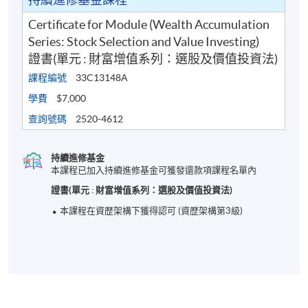
驗，他曾為香港多個政府部門擔任顧問工作及攢寫相
Certificate for Module (Wealth Accumulation
關的顧問報告。方先生擅長分析國際間微妙經濟互動
Series: Stock Selection and Value Investing)
和角力脈搏，對於急促變化的環球投資市場及個人投
證書(單元 : 財富增值系列：選股及價值投資法)
資組合管理擁有專業分析的經驗。
課程編號
33C13148A
學費
$7,000
(2) 彭博士擁有超過30年投資分析及股票研究的經驗，
對證券價格評估及股票投資有非常專業的見解。彭博
查詢號碼
2520-4612
士現職香港一家金融集團之副行政總裁，該集團持有
香港證監會第1、4與9號牌照，以及依據香港法例29章
持續進修基金
所頒發之信託人牌照。彭博士曾歷任上市公司執行董
本課程已加入持續進修基金可獲發還款項課程名單內
事、証監會持牌公司負責人等要職，於投資界及金融
證書(單元 : 財富增值系列：選股及價值投資法)
業擁有豐富經驗，精通於上市公司併購、融資、分
本課程在資歴架構下獲得認可 (資歴架構第3級)
拆、房地產、信託、上市等領域。彭博士持有商管哲
學博士學位及應用金融學碩士學位，並擁有投資著作
《正視股票投資》、《置業策略：投資、買樓、收
租》等。
(3) 陳先生畢業於香港科技大學，取得金融及經濟學士