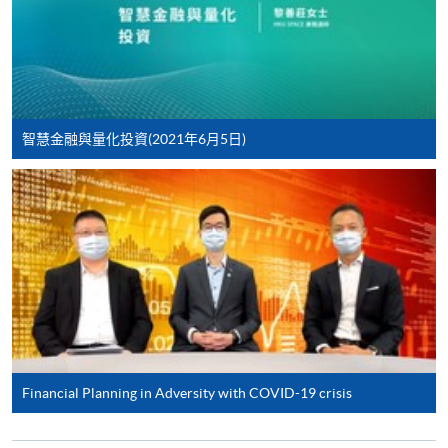
6
1 Aug 26 (Sat)
13:30-16:30
報讀同一學歷頒授課程內其他單元
9:30-12:30 & 13:30-
7
8 Aug 26 (Sat)
16:30
個別課程為須報讀同一學歷頒授課程及其他單元或繳
交下期學費的學員，提供網上服務，如學員就讀的課
程設有此服務，課程負責人會通知學員有關程序。
智慧金融與量化投資(2021年6月5日)
網上支付可通過「繳費靈」(PPS) (不適用於手機)、
Sep 2026 Intake
VISA 或 Mastercard、「微信支付」(Online WeChat
Pay) 、「支付寶」(Online Alipay) 或 「轉數快」(FPS)
Lecture
Date
Time
繳付學費。
12 Sep 26
1
13:30-16:30
(Sat)
19 Sep 26
9:30-12:30 & 13:30-
親身報名/郵遞
2
(Sat)
16:30
Financial Planning in Adversity with COVID-19 crisis
報讀新課程
3
3 Oct 26 (Sat)
13:30-16:30
10 Oct 26
9:30-12:30 & 13:30-
4