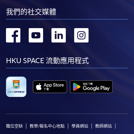
統處理上為兩個不同的程序，成功付款並不保證成
功被獲取錄。任何不成功的申請，課程組職員將儘
我們的社交媒體
快與 閣下聯絡。
申請人應注意，不論親身或網上報讀，相同的課
轉
轉
轉
轉
程/科目只可提交一次申請。
在網上報名過程中，付款成功後，網頁將顯示付款
到
到
到
到
確認。另外，確認電子郵件亦會發送到 閣下的電
facebook
youtube
linkedin
instag
子郵件帳戶。請保留確定回條作日後查詢用途。
HKU SPACE 流動應用程式
除特殊情況(例如課程因報名人數不足而被取消)及
法例規定外，一切已繳費用，概不退還。
如須甄選入學，則正式收據並不可作為 閣下已獲
取錄的證明。學院將在截止報名日期後儘快通知申
請者是否獲取錄。落選的申請人將獲退還已繳交的
學費。
職位空缺
教學/報名中心地點
學員網站
教師網站