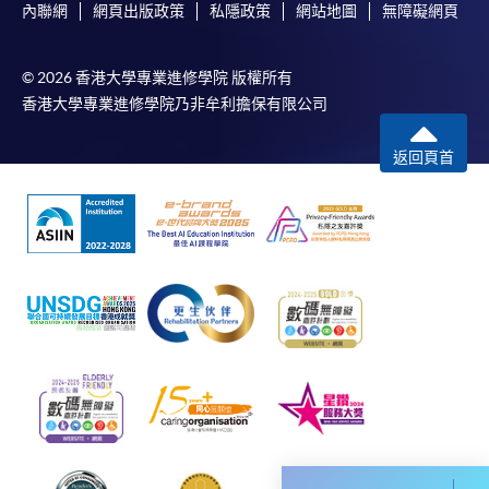
內聯網
網頁出版政策
私隱政策
網站地圖
無障礙網頁
免責聲明
本學院為學院開設的其中一些課程提供在線服務的平台。雖然
© 2026 香港大學專業進修學院 版權所有
本學院會力求在有關網頁上刊載的資訊正確和合時，但本學院
香港大學專業進修學院乃非牟利擔保有限公司
卻不能為這些資訊作出任何明確或隱含的保證。本學院尤其不
會保證下列各項：資訊並無侵犯版權，資訊可安全使用、資訊
返回頁首
準確、資訊適合任何目的、資訊不含電腦病毒等。
本學院（包括其僱員及附屬機構）對你在網上付款而由下列原
因所導致的任何損失，一概不負責；上述原因包括：（1）由
付款銀行或獨立商戶因為付款的網關在處理付款的信用卡、付
款卡、智能卡或其他付款的設施時出現任何信息或資訊傳送的
失誤、延誤、中斷、中止、或限制（2）從付款的網關傳送而
來的任何信息或資訊中出現的疏忽、錯誤、誤差或遺漏；
（3）付款的網關在完成網上付款時出現的故障、失靈、或失
誤；（4）任何由付款的網關引起或與付款的網關相關的原
因，包括未獲授權進入、資料傳送的改動、任何非法行為等。