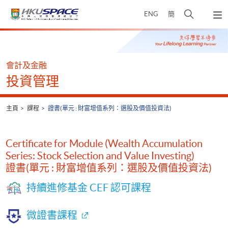
Skip
打
ENG
簡
to
彈
main
開
出
Main
content
搜
主
content
選
尋
start
單
介
會計及金融
面
投資管理
主頁
課程
證書(單元 : 財富增值系列：選股及價值投資法)
Certificate for Module (Wealth Accumulation
Series: Stock Selection and Value Investing)
證書(單元 : 財富增值系列：選股及價值投資法)
持續進修基金 CEF 認可課程
微證書課程