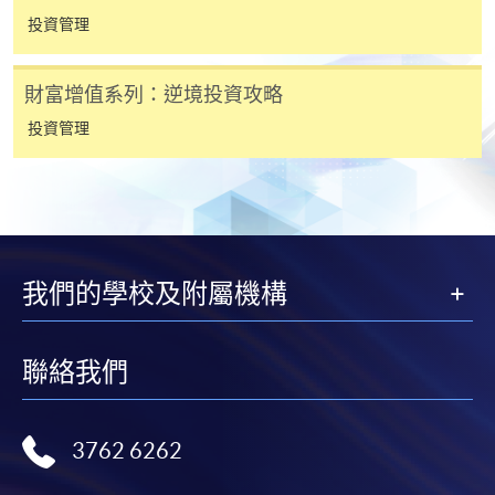
(「通知」)，請填妥有關「通知」，並親往報名中
投資管理
心或以郵遞方式，遞交「通知」及繳交所需費用。
財富增值系列：逆境投資攻略
有關繳費詳情，請參閱
付款方法
。如對報名程序有任
何疑問，請詳閱個別課程資料，或聯絡有關課程負責
投資管理
人或報名中心。
課程/科目報名注意事項:
選用網上報名服務必須在已接駁互聯網及支援
我們的學校及附屬機構
JavaScript程式瀏覽器的電腦上進行。建議選用
Google Chrome瀏覽器。
申請人不應閒置申請超過10分鐘。否則，申請人
聯絡我們
必須重新開始整個申請程序。
網上報名只支援「提早報讀優惠」。如需享用其他
報讀優惠，請親臨學院的報名中心報名。
3762 6262
在網上報名過程中，由於提交課程申請和付款在系