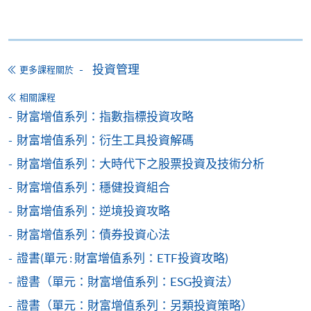
報讀新課程
上課詳情
填寫網上報名表格
投資管理
更多課程關於
申請人可按該課程網頁的右上角的
Tentative timetable is subject to change and the
相關課程
圖示進入網上服務網頁，然
course commencement is subject to
財富增值系列：指數指標投資攻略
sufficient enrollment
後按照指示填妥網上報名表格。
財富增值系列：衍生工具投資解碼
臨時時間表的開課時間會因收生情況而可能作出更
某些課程須甄選入學，並要求申請人上載課程網頁
財富增值系列：大時代下之股票投資及技術分析
改。
中指定所須文件(如學歷證明)。系統只支援doc,
Class schedule will be given out upon receipt of
財富增值系列：穩健投資組合
docx, jpg 和pdf格式之附件。
enrolment/payment; one week prior to course
財富增值系列：逆境投資攻略
commencement
財富增值系列：債券投資心法
繳交所需費用
時間表會在付款後，及開課前一星期派發給學員。
證書(單元 : 財富增值系列：ETF投資攻略)
In case of cancel class, course fee will be refunded or
申請人可使用以下方式繳交報名費或課程費用:
證書（單元：財富增值系列：ESG投資法）
transferred to next available intake
若課程取消，課程費用將被退還或轉移到下一個學
繳費靈網上服務
- 申請人須先開立繳費靈戶口及設
證書（單元：財富增值系列：另類投資策略）