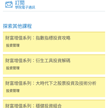
(Sat)
16:30
凡以「先到先得」為取錄方式的課程，請填妥
訂閱
學院電子通訊
SF26報名表，親往
報名中心
或以郵遞方式連同學
17 Oct 26
5
13:30-16:30
費以及所需證明文件呈交。
(Sat)
24 Oct 26
9:30-12:30 & 13:30-
探索其他課程
[
下載報名表SF26
]
6
(Sat)
16:30
財富增值系列：指數指標投資攻略
申請學歷頒授及專業課程可能需要其他資料，報名
31 Oct 26
7
9:30-12:30
表可向報名中心或有關課程負責人索取。填妥申請
投資管理
(Sat)
表格後，請連同報名費/學費以及所需證明文件親
往報名中心或以郵遞方式遞交。
財富增值系列：衍生工具投資解碼
*(Class schedule will be given out upon one week prior
to course commencement through by Email 時間表會在
投資管理
開課前一星期以電郵派發給學員。)
報讀同一學歷頒授課程內其他單元
財富增值系列：大時代下之股票投資及技術分析
​學院為學歷頒授課程特設「註冊及學費通知」，適
投資管理
用於一般學歷頒授課程。
財富增值系列：穩健投資組合
課程負責人會為學員送上「註冊及學費通知」