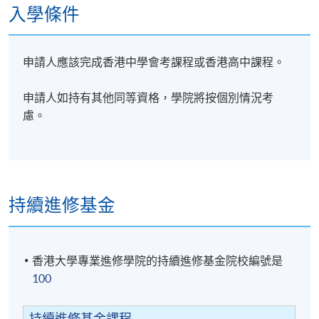
股票投資策略：主動投資與被動投資
入學條件
股票組合管理及投資策略
申請人應該完成香港中學會考課程或香港高中課程。
評核方式:
個人習作 & 小組習作
申請人如持有其他同等資格，學院將按個別情況考
如學生修畢課程出席率達70%並成功完成考核後，可按
慮。
香港大學體制，經香港大學專業進修學院頒授證書(單
元 : 財富增值系列：選股及價值投資法)
持續進修基金
導師
(1)方先生擅長分析環球經濟及不同金融產品的投資策
香港大學專業進修學院的持續進修基金院校編號是
略，對環球ETF投資有獨特見解及豐富的實戰經驗。方
100
先生畢業於西澳洲科廷科技大學及持有商業碩士學
位，他具有三十多年國際貿易、本地和跨地域的投
資、收購、商業審核評估及法律相關的資深工作經
持續進修基金課程