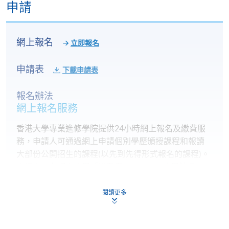
申請
學位，同時擁有特許財務分析師(CFA) 資格。陳先生擁
有接近10年投資銀行經驗，現時任職某國際銀行董
事，專注於大中華區兼併及收購交易。陳先生多年來
網上報名
立即報名
曾參與及領導多宗本地、國內以及跨境併購交易，曾
為多家大型的私人以及上市公提供咨詢服務，對於分
申請表
下載申請表
析個別公司 的 財務表現、評估不同行業的宏觀趨勢，
以致於整個金融市場的操作都有非常豐富實戰經驗。
報名辦法
網上報名服務
(4) 李先生擁有都柏林大學學院金融碩士學位，是香港
證監會第1類（證券交易）及第6類（就機構融資提供
香港大學專業進修學院提供24小時網上報名及繳費服
意見）受規管活動的負責人員。李先生從事金融及投
務，申請人可通過網上申請個別學歷頒授課程和報讀
資銀行工作近8年經驗，過去曾在多家大型投資銀行，
大部份公開招生的課程(以先到先得形式報名的課程)。
主管及帶領資本市場部。擁有多年香港上市項目的執
申請人可在網上使用「繳費靈」(PPS) (不適用於手
行經驗，同時對投資策劃、市場分析、行業研究、股
機)、VISA 或 Mastercard。除上述支付方式之外，如就
票交易等範疇有深入的了解和經驗。
讀學歷頒授課程設有網上服務，在學學員亦可以「微
閱讀更多
信支付」(Online WeChat Pay) 、「支付寶」(Online
Alipay) 或 「轉數快」(FPS) 繳付學費。