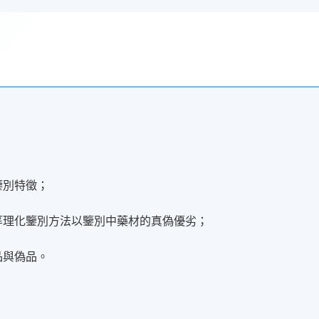
鑒別特徵；
法等理化鑒別方法以鑒別中藥材的真偽優劣；
品與偽品。