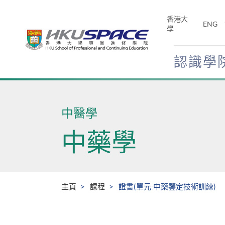
Skip
to
香港大
ENG
main
學
content
認識學
Main
content
start
中醫學
中藥學
主頁
課程
證書(單元:中藥鑒定技術訓練)