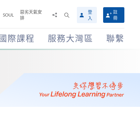
惡劣天氣安
登
註
分
打
SOUL
排
冊
入
享
開
至
搜
尋
國際課程
服務大灣區
聯繫
介
面