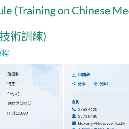
ule (Training on Chinese Me
技術訓練)
課程
兼讀制
申請表
待定
分享
列印
45小時
查詢
粵語或普通話
3762 4120
HK$10,800
2571 8480
klc.yung@hkuspace.hku.hk