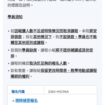
的標題及說明。
學員須知
若
因報讀人數不足或特殊情況而取消課程
，本院
將安
排退款
；但在
其他情況下
，則
不設退款，學員也不能
轉至其他班別或課程
。
若個別
學員缺席
，課程小組
將不提供補課或其他安
排
。
課程的確認
取決於足夠的報名人數
。
如有需要，課程組
保留更改時間表、教學地點或課程
導師的權利
。
報名代碼
2365-HS196A
現時接受報名