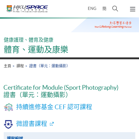
Skip
打
ENG
簡
to
彈
main
開
出
Main
content
搜
主
content
選
尋
start
單
介
健康護理、體育及健康
面
體育、運動及康樂
主頁
課程
證書（單元：運動攝影）
Certificate for Module (Sport Photography)
證書（單元：運動攝影）
持續進修基金 CEF 認可課程
微證書課程
課程編號