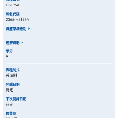
HS196A
報名代碼
2365-HS196A
資歷架構級別
經濟資助
學分
9
課程制式
兼讀制
開課日期
待定
下次開課日期
待定
修業期