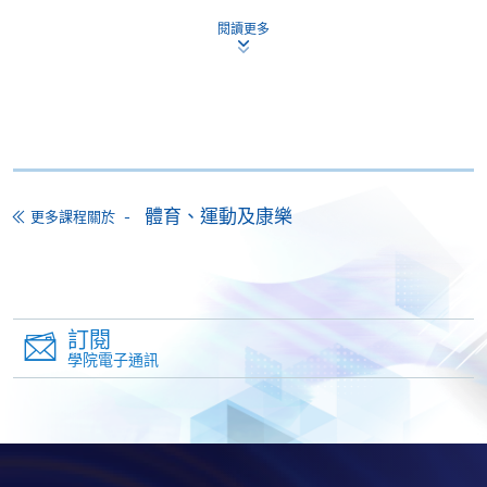
證書（單元：運動攝影）
閱讀更多
本課程在資歴架構下獲得認可 (資歴架構第3級)
申請
體育、運動及康樂
更多課程關於
網上報名
立即報名
訂閱
學院電子通訊