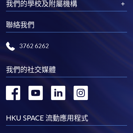
我們的學校及附屬機構
聯絡我們
3762 6262
我們的社交媒體
轉
轉
轉
轉
到
到
到
到
facebook
youtube
linkedin
instag
HKU SPACE 流動應用程式