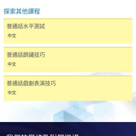
機)、VISA 或 Mastercard。除上述支付方式之外，如就
讀學歷頒授課程設有網上服務，在學學員亦可以「微
探索其他課程
信支付」(Online WeChat Pay) 、「支付寶」(Online
Alipay) 或 「轉數快」(FPS) 繳付學費。
普通話水平測試
中文
報讀新課程
普通話朗誦技巧
填寫網上報名表格
中文
申請人可按該課程網頁的右上角的
圖示進入網上服務網頁，然
普通話戲劇表演技巧
後按照指示填妥網上報名表格。
中文
某些課程須甄選入學，並要求申請人上載課程網頁
中指定所須文件(如學歷證明)。系統只支援doc,
docx, jpg 和pdf格式之附件。
繳交所需費用