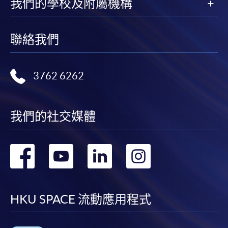
我們的學校及附屬機構
申請人可使用以下方式繳交報名費或課程費用:
聯絡我們
繳費靈網上服務
- 申請人須先開立繳費靈戶口及設
定繳費靈網上密碼。有關如何申請繳費靈戶口及密
碼，請瀏覽繳費靈網址
http://www.ppshk.com
。
3762 6262
*信用咭網上繳費服務
- 申請人可以 VISA 或
Mastercard（包括「香港大學專業進修學院
我們的社交媒體
Mastercard卡」）繳付學費。
轉
轉
轉
轉
*香港大學專業進修學院Mastercard卡
持有人如欲享用十個
月免息分期付款優惠，必須親臨本學院設有報名服務的教
到
到
到
到
學中心作付款安排。
facebook
youtube
linkedin
instag
HKU SPACE 流動應用程式
如欲了解如何於網上報讀新課程及繳費，請瀏覽網上
申請/報讀指南 :