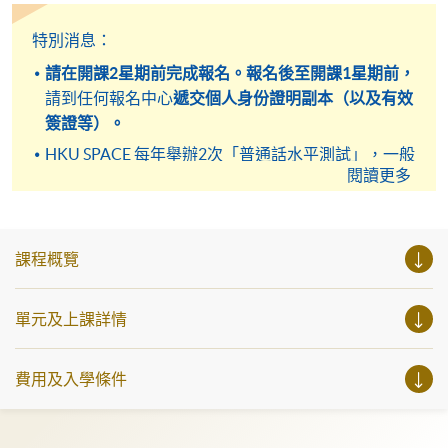
範圍及學習材料準備考試。
非本地申請者，請事先了解本校入學須知：
特別消息：
https://hkuspace.hku.hk/cht/admission/
，亦可透過
請在開課2星期前完成報名。報名後至開課1星期前，
電郵/電話查詢。
請到任何報名中心
遞交個人身份證明副本（以及有效
如成功開課，已報名人士將於開課前一星期收到電郵
簽證等）。
通知。
HKU SPACE 每年舉辦2次「普通話水平測試」，一般
閱讀更多
於3月或4月份和8月份舉行。各考前培訓課程亦在測
試半年之前陸續開課，課程學員亦可在修讀期間得知
有關本校「普通話水平測試」報名的最新消息，優先
準備報名。 學員可自行購買最新版的《普通話水平測
課程概覽
試實施綱要 (2021年版)》了解測試範圍。
於荔枝角九龍西分校上課的學員請留意
：
*因應南商
單元及上課詳情
金融創新中心客務處的要求，訪客請在1樓禮賓部進
行訪客登記。
參加此班的學生請必須每課帶備課程正
費用及入學條件
式收據上課。
*課程前身為『國家語委普通話水平測試應試技巧輔
導班』。