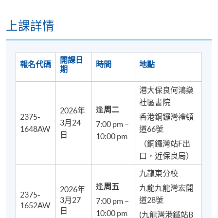
上課詳情
開課日
報名代碼
時間
地點
期
港大保良何鴻燊
社區書院
逢
周二
2026年
2375-
香港銅鑼灣禮頓
3月24
7:00 pm –
1648AW
道66號
日
10:00 pm
（銅鑼灣站F出
口，近保良局）
九龍東分校
逢
周五
九龍九龍灣宏開
2026年
2375-
3月27
道28號
7:00 pm –
1652AW
日
10:00 pm
(九龍灣港鐵站B