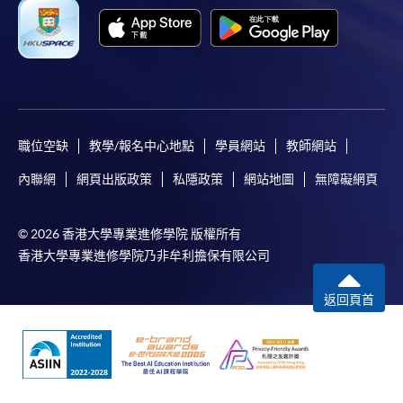
-
短期課程
-
個別學歷頒授課程
報讀同一學歷頒授課程內其他單元
職位空缺
教學/報名中心地點
學員網站
教師網站
個別課程為須報讀同一學歷頒授課程及其他單元或繳
內聯網
網頁出版政策
私隱政策
網站地圖
無障礙網頁
交下期學費的學員，提供網上服務，如學員就讀的課
程設有此服務，課程負責人會通知學員有關程序。
© 2026 香港大學專業進修學院 版權所有
網上支付可通過「繳費靈」(PPS) (不適用於手機)、
香港大學專業進修學院乃非牟利擔保有限公司
VISA 或 Mastercard、「微信支付」(Online WeChat
Pay) 、「支付寶」(Online Alipay) 或 「轉數快」(FPS)
返回頁首
繳付學費。
親身報名/郵遞