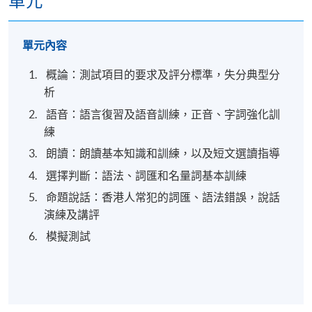
單元
鐵站B出口)
單元內容
修業期
概論：測試項目的要求及評分標準，失分典型分
析
60小時，共20課（每課3小時）
語音：語言復習及語音訓練，正音、字詞強化訓
練
朗讀：朗讀基本知識和訓練，以及短文選讀指導
選擇判斷：語法、詞匯和名量詞基本訓練
命題說話：香港人常犯的詞匯、語法錯誤，說話
演練及講評
模擬測試