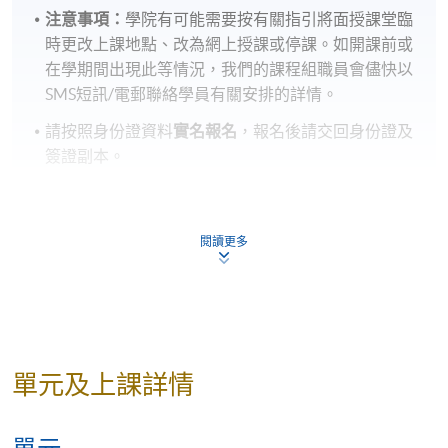
注意事項：
學院有可能需要按有關指引將面授課堂臨
時更改上課地點、改為網上授課或停課。如開課前或
在學期間出現此等情況，我們的課程組職員會儘快以
SMS短訊/電郵聯絡學員有關安排的詳情。
請按照身份證資料
實名報名
，報名後請交回身份證及
簽證副本。
報名代碼
2375-1648AW
閱讀更多
時間
7:00pm-10:00pm
地點
港大保良何鴻燊社區書院 (香港銅鑼灣禮頓道
66號)
單元及上課詳情
報名代碼
2375-1652AW
時間
7:00pm-10:00pm
地點
九龍東分校 (九龍九龍灣宏開道28號 , 九龍灣港