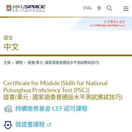
Skip
打
ENG
簡
to
彈
main
開
出
Main
content
搜
主
content
選
尋
start
單
介
語言
面
中文
主頁
課程
證書(單元 : 國家語委普通話水平測試應試技巧)
Certificate for Module (Skills for National
Putonghua Proficiency Test (PSC))
證書(單元 : 國家語委普通話水平測試應試技巧)
持續進修基金 CEF 認可課程
微證書課程