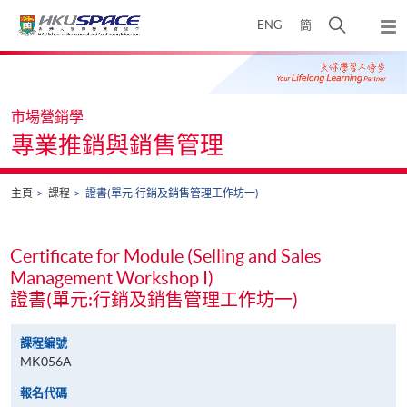
Skip
打
ENG
簡
to
彈
main
開
出
Main
content
搜
主
content
選
尋
start
單
介
市場營銷學
面
專業推銷與銷售管理
主頁
課程
證書(單元:行銷及銷售管理工作坊一)
Certificate for Module (Selling and Sales
Management Workshop I)
證書(單元:行銷及銷售管理工作坊一)
課程編號
MK056A
報名代碼