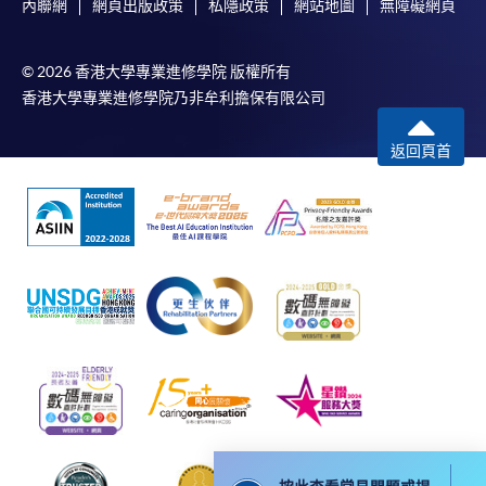
內聯網
網頁出版政策
私隱政策
網站地圖
無障礙網頁
申請人可使用以下方式繳交報名費或課程費用:
© 2026 香港大學專業進修學院 版權所有
繳費靈網上服務
- 申請人須先開立繳費靈戶口及設
香港大學專業進修學院乃非牟利擔保有限公司
定繳費靈網上密碼。有關如何申請繳費靈戶口及密
碼，請瀏覽繳費靈網址
http://www.ppshk.com
。
返回頁首
*信用咭網上繳費服務
- 申請人可以 VISA 或
Mastercard（包括「香港大學專業進修學院
Mastercard卡」）繳付學費。
*香港大學專業進修學院Mastercard卡
持有人如欲享用十個
月免息分期付款優惠，必須親臨本學院設有報名服務的教
學中心作付款安排。
如欲了解如何於網上報讀新課程及繳費，請瀏覽網上
申請/報讀指南 :