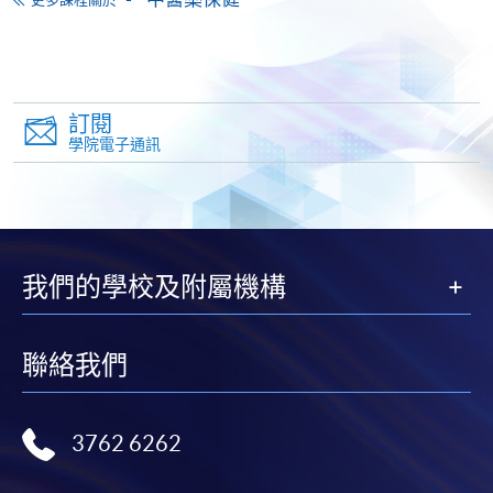
申請
訂閱
學院電子通訊
網上報名
立即報名
申請表
下載申請表
我們的學校及附屬機構
報名辦法
網上報名服務
聯絡我們
香港大學專業進修學院提供24小時網上報名及繳費服
務，申請人可通過網上申請個別學歷頒授課程和報讀
3762 6262
大部份公開招生的課程(以先到先得形式報名的課程)。
申請人可在網上使用「繳費靈」(PPS) (不適用於手