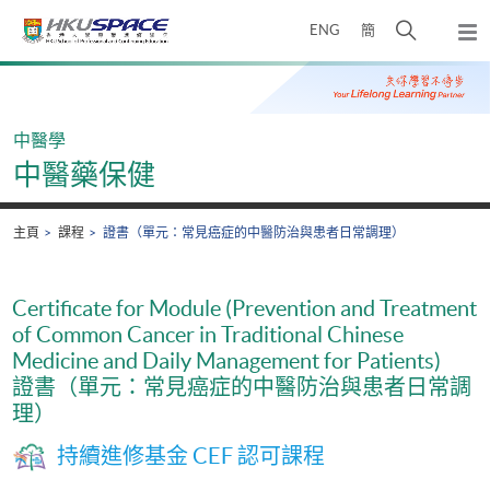
Skip
打
ENG
簡
to
彈
main
開
出
Main
content
搜
主
content
選
尋
start
單
介
中醫學
面
中醫藥保健
主頁
課程
證書（單元：常見癌症的中醫防治與患者日常調理）
Certificate for Module (Prevention and Treatment
of Common Cancer in Traditional Chinese
Medicine and Daily Management for Patients)
證書（單元：常見癌症的中醫防治與患者日常調
理）
持續進修基金 CEF 認可課程