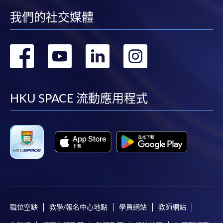
機)、VISA 或 Mastercard。除上述支付方式之外，如就
讀學歷頒授課程設有網上服務，在學學員亦可以「微
我們的社交媒體
信支付」(Online WeChat Pay) 、「支付寶」(Online
Alipay) 或 「轉數快」(FPS) 繳付學費。
轉
轉
轉
轉
到
到
到
到
報讀新課程
facebook
youtube
linkedin
instag
HKU SPACE 流動應用程式
填寫網上報名表格
申請人可按該課程網頁的右上角的
圖示進入網上服務網頁，然
後按照指示填妥網上報名表格。
某些課程須甄選入學，並要求申請人上載課程網頁
中指定所須文件(如學歷證明)。系統只支援doc,
docx, jpg 和pdf格式之附件。
職位空缺
教學/報名中心地點
學員網站
教師網站
繳交所需費用