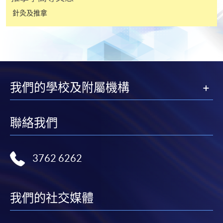
針灸及推拿
4. 網上繳費服務
大部份公開招生的課程（以先到先得形式報名）及個
別學歷頒授課程提供網上報名/註冊服務，申請人可在
網上使用「繳費靈」（不適用於手機）、VISA或
Mastercard繳付有關課程的報名費或學費。除上述支
付方式之外，如就讀學歷頒授課程設有網上服務，學
我們的學校及附屬機構
員亦可以微信支付（Online WeChat Pay）、支付寶
（Online Alipay）或轉數快（FPS）繳付學費，詳情請
聯絡我們
參閱
報名辦法 -
網上報名服務
。
注意事項:
3762 6262
如報讀課程將在五個工作天內開課，為免郵遞延誤報
名程序，建議申請人親身到學院報名中心報名，並避
我們的社交媒體
免使用支票付款。