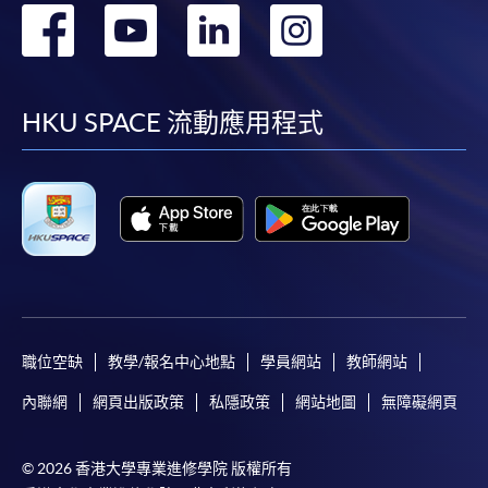
轉
轉
轉
轉
除由學院裁定的特殊情況（例如課程因報名人數不足
而取消）之外，一切已繳費用概不退還。如獲學院批
到
到
到
到
准退還款項，以現金、易辦事、微信支付、支付寶、
支票或繳費靈（只限網上付款）方式繳交之款項，將
facebook
youtube
linkedin
instag
HKU SPACE 流動應用程式
以支票退款；以信用卡繳交之款項，退款將直接退還
到支付款項時使用的信用卡戶口。
除本學院網頁所列明的學費外，個別課程或有其他額
外收費，詳情請聯絡有關學科職員。
學費及學額不得轉讓他人。一經取錄，學員不得轉讀
其他課程，惟學院對特殊情況，可酌情處理。轉讀申
請一經批准，學員須繳付港幣120元手續費。
學院對郵遞失誤而遺失的支票或本票、付款收據或個
職位空缺
教學/報名中心地點
學員網站
教師網站
人資料，概不負責。
若學員有意申請付款證明書，請把填妥之申請表、貼
內聯網
網頁出版政策
私隱政策
網站地圖
無障礙網頁
上足夠郵資的回郵信封、連同劃線支票交回本學院。
每張收據申請費用為港幣30 元。支票抬頭註明「香
© 2026 香港大學專業進修學院 版權所有
港大學專業進修學院」。