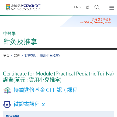
Skip
打
ENG
簡
to
彈
main
開
出
Main
content
搜
主
content
選
尋
start
單
介
中醫學
面
針灸及推拿
主頁
課程
證書(單元 : 實用小兒推拿)
Certificate for Module (Practical Pediatric Tui-Na)
證書(單元 : 實用小兒推拿)
持續進修基金 CEF 認可課程
微證書課程
課程編號