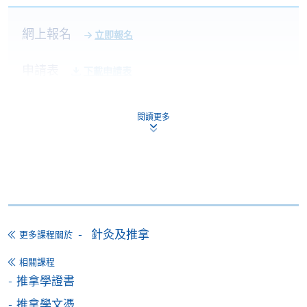
網上報名
立即報名
申請表
下載申請表
報名辦法
閱讀更多
請用報名表SF26，填妥後請親往報名中心或以郵遞方
式，呈交申請表格、報名費以及所需證明文件。
付款方法
1. 現金、「易辦事」（EPS）、微信支付
(WeChat Pay) 或支付寶(Alipay)
申請人可親臨學院任何一所報名中心，以現金、「易
針灸及推拿
更多課程關於
辦事」、微信支付（WeChat Pay）或支付寶
（Alipay） 繳付學費。
相關課程
推拿學證書
2. 支票或銀行本票
推拿學文憑