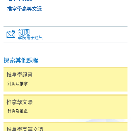
如以劃線支票或銀行本票繳付，抬頭請註明「香港大
推拿學高等文憑
學專業進修學院」。支票背面請寫上課程名稱及申請
人姓名。 閣下可：
訂閱
親臨學院各報名中心遞交劃線支票、報名表格及有關
學院電子通訊
證明文件；
或可將上述文件一併寄交各報名中心，信封上請註明
「報讀課程」，惟學院對郵遞失誤而遺失的支票及個
探索其他課程
人資料概不負責。
推拿學證書
3. VISA / Mastercard
針灸及推拿
申請人可親臨學院任何一所報名中心，以 VISA 或
Mastercard（包括「香港大學專業進修學院
推拿學文憑
Mastercard卡」）繳付學費。香港大學專業進修學院
針灸及推拿
Mastercard卡持有人，如報讀課程滿港幣2,000元，可
享有十個月免息分期付款優惠，惟課程申請人必須為
信用卡持有人。詳情請向學院報名中心職員查詢。
推拿學高等文憑