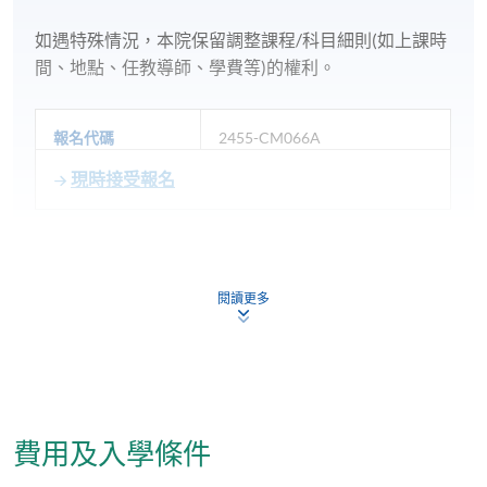
如遇特殊情況，本院保留調整課程/科目細則(如上課時
間、地點、任教導師、學費等)的權利。
報名代碼
2455-CM066A
現時接受報名
日期 / 時間
逢周二，7:00pm - 10:00pm
閱讀更多
修業期
共11課
地點
費用及入學條件
九龍東分校