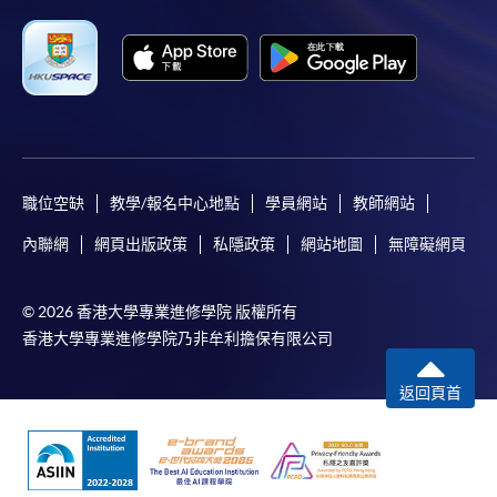
月免息分期付款優惠，必須親臨本學院設有報名服務的教
學中心作付款安排。
如欲了解如何於網上報讀新課程及繳費，請瀏覽網上
申請/報讀指南 :
-
短期課程
職位空缺
教學/報名中心地點
學員網站
教師網站
-
個別學歷頒授課程
內聯網
網頁出版政策
私隱政策
網站地圖
無障礙網頁
報讀同一學歷頒授課程內其他單元
© 2026 香港大學專業進修學院 版權所有
香港大學專業進修學院乃非牟利擔保有限公司
個別課程為須報讀同一學歷頒授課程及其他單元或繳
交下期學費的學員，提供網上服務，如學員就讀的課
返回頁首
程設有此服務，課程負責人會通知學員有關程序。
網上支付可通過「繳費靈」(PPS) (不適用於手機)、
VISA 或 Mastercard、「微信支付」(Online WeChat