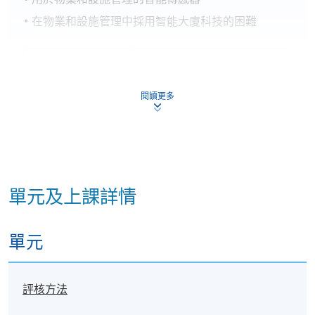
在物業和設施管理中採用智能大廈科技的困難
報名代碼
2470-HB044A
現時接受報名
閱讀更多
日期 / 時間
逢周二、周四，7:00pm - 10:00pm
單元及上課詳情
單元
評核方法