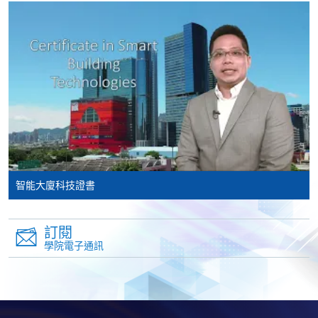
網上報名服務
香港大學專業進修學院提供24小時網上報名及繳費服
務，申請人可通過網上申請個別學歷頒授課程和報讀
大部份公開招生的課程(以先到先得形式報名的課程)。
申請人可在網上使用「繳費靈」(PPS) (不適用於手
機)、VISA 或 Mastercard。除上述支付方式之外，如就
讀學歷頒授課程設有網上服務，在學學員亦可以「微
信支付」(Online WeChat Pay) 、「支付寶」(Online
Alipay) 或 「轉數快」(FPS) 繳付學費。
智能大廈科技證書
報讀新課程
訂閱
填寫網上報名表格
學院電子通訊
申請人可按該課程網頁的右上角的
圖示進入網上服務網頁，然
後按照指示填妥網上報名表格。