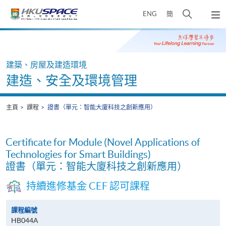
Skip
打
ENG
簡
to
彈
main
開
出
Main
content
搜
主
content
選
尋
start
單
介
建築、房屋及建造環境
面
建造、安全及環境管理
主頁
課程
證書（單元：智能大廈科技之創新應用）
Certificate for Module (Novel Applications of
Technologies for Smart Buildings)
證書（單元：智能大廈科技之創新應用）
持續進修基金 CEF 認可課程
課程編號
HB044A