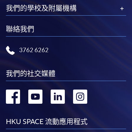
某些課程須甄選入學，並要求申請人上載課程網頁
我們的學校及附屬機構
中指定所須文件(如學歷證明)。系統只支援doc,
docx, jpg 和pdf格式之附件。
聯絡我們
繳交所需費用
3762 6262
申請人可使用以下方式繳交報名費或課程費用:
繳費靈網上服務
- 申請人須先開立繳費靈戶口及設
我們的社交媒體
定繳費靈網上密碼。有關如何申請繳費靈戶口及密
碼，請瀏覽繳費靈網址
http://www.ppshk.com
。
轉
轉
轉
轉
*信用咭網上繳費服務
- 申請人可以 VISA 或
Mastercard（包括「香港大學專業進修學院
到
到
到
到
Mastercard卡」）繳付學費。
facebook
youtube
linkedin
instag
HKU SPACE 流動應用程式
*香港大學專業進修學院Mastercard卡
持有人如欲享用十個