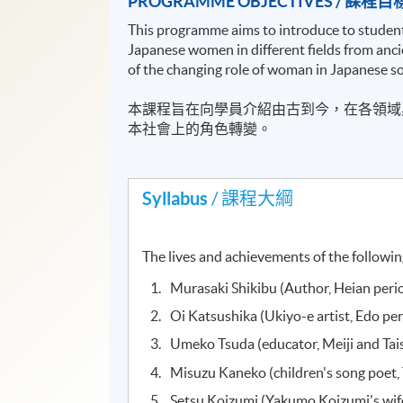
PROGRAMME OBJECTIVES / 課程目
This programme aims to introduce to students
Japanese women in different fields from anci
of the changing role of woman in Japanese so
本課程旨在向學員介紹由古到今，在各領域
本社會上的角色轉變。
Syllabus
/ 課程大綱
The lives and achievements of the followin
Murasaki Shikibu (Author,
Oi Katsushika (Ukiyo-e art
Umeko Tsuda (educator, Meij
Misuzu Kaneko (children's so
Setsu Koizumi (Yakumo Koizumi's 