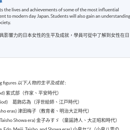
標
 the lives and achievements of some of the most influential
ent to modern day Japan. Students will also gain an understandin
ciety.
具影響力的日本女性的生平及成就，學員可從中了解到女性在日
g figures
以下人物的生平及成就
:
 Heian period) 紫式部（作家、平安時代）
ist, Edo period) 葛飾応為（浮世絵師、江戸時代）
i and Taisho eras) 津田梅子（教育者、明治大正時代）
ng poet, Taisho Showa era) 金子みすゞ（童謡詩人、大正昭和時代）
wife, Edo, Meiji, Taisho, and Showa eras) 小泉セツ（小泉八雲の