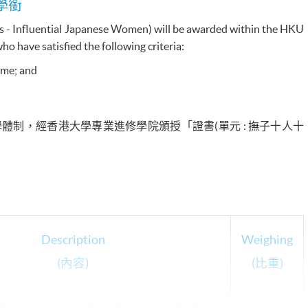
學銜
es - Influential Japanese Women) will be awarded within the HKU
have satisfied the following criteria:
mme; and
制，經香港大學專業進修學院頒授「證書(單元 : 撫子十人十
Description
Weighing
(內容)
(比重)
ll be required to make a 10-minute individual