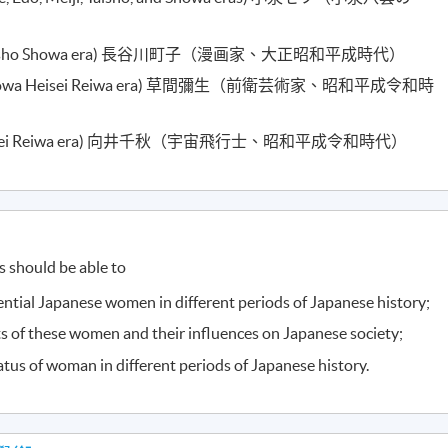
tist, Taisho Showa era) 長谷川町子（漫画家、大正昭和平成時代）
tist, Showa Heisei Reiwa era) 草間彌生（前衛芸術家、昭和平成令和時
howa Heisei Reiwa era) 向井千秋（宇宙飛行士、昭和平成令和時代）
 should be able to
uential Japanese women in different periods of Japanese history;
s of these women and their influences on Japanese society;
tus of woman in different periods of Japanese history.