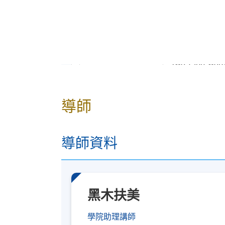
Presentation
presentation
Quizzes
Two 45-minute w
Written
Two 1500-word 
Assignments
導師
導師資料
詳情
黑木扶美
注意事項：
學院助理講師