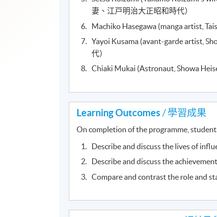
妻、江戸明治大正昭和時代）
Machiko Hasegawa (manga ar
Yayoi Kusama (avant-garde ar
代）
Chiaki Mukai (Astronaut, S
Learning Outcomes
/ 學習成果
On completion of the programme, students
Describe and discuss the lives of infl
Describe and discuss the achievement
Compare and contrast the role and sta