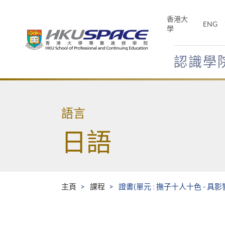
Skip
to
香港大
ENG
main
學
content
認識學
Main
content
start
語言
日語
主頁
課程
證書(單元 : 撫子十人十色 - 具