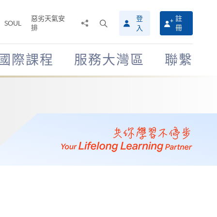
惡劣天氣安
登
註
分
打
SOUL
排
冊
入
享
開
至
搜
尋
國際課程
服務大灣區
聯繫
介
面