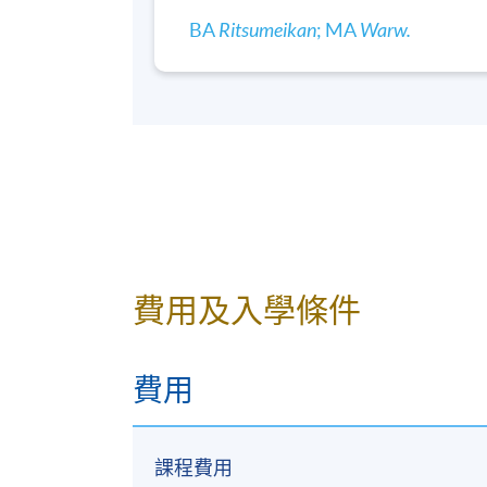
有關學科消息(包括課程及上課地點調動，課
BA
Ritsumeikan
; MA
Warw.
用(soul2.hkuspace.hku.hk)。同時
訊。
有關登入SOUL 的資料, 可以瀏覽以下連結:
https://drive.google.com/file/d/1IHqMZ
凡於「
九龍東分校
」上課之學員，由於要配
機會調往其他分校上課。如有更改，學科會
意。如沒有任何通知，則請按照原定時間上
費用及入學條件
凡於「
九龍西分校
」上課之學員，每堂必須
校。部份課堂或會調往其他分校上課，請特
費用
1) 不論網上報名或親身報名，請務必核實
報名方獲接納。「付款確認通知」會於完成
課程費用
通知電郵，並自行到各區報名中心向職員索