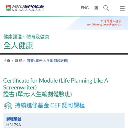
Skip
打
ENG
簡
to
彈
main
開
出
Main
content
搜
主
content
選
尋
start
單
介
健康護理、體育及健康
面
全人健康
主頁
課程
證書 (單元:人生編劇體驗班)
Certificate for Module (Life Planning Like A
Screenwriter)
證書 (單元:人生編劇體驗班)
持續進修基金 CEF 認可課程
課程編號
HS179A