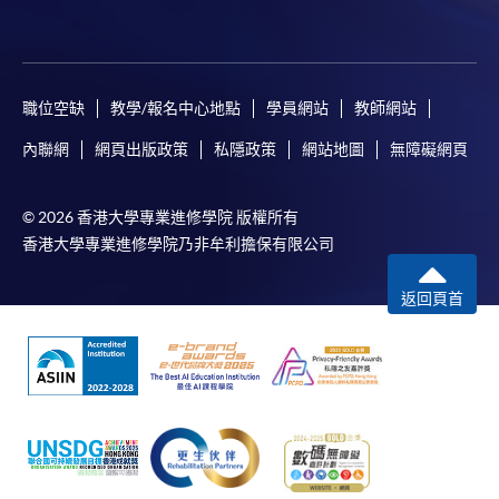
除由學院裁定的特殊情況（例如課程因報名人數不
足而取消）之外，一切已繳費用概不退還。如獲學
院批准退還款項，以現金、易辦事、支票或繳費靈
職位空缺
教學/報名中心地點
學員網站
教師網站
（只限網上付款）方式繳交之款項，將以支票退
款；以信用卡繳交之款項，退款將直接退還到支付
內聯網
網頁出版政策
私隱政策
網站地圖
無障礙網頁
款項時使用的信用卡戶口。
除本學院網頁所列明的學費外，個別課程或有其他
© 2026 香港大學專業進修學院 版權所有
額外收費，詳情請聯絡有關學科職員。
香港大學專業進修學院乃非牟利擔保有限公司
學費及學額不得轉讓他人。一經取錄，學員不得轉
讀其他課程，惟學院對特殊情況，可酌情處理。轉
返回頁首
讀申請一經批准，學員須繳付港幣120元手續費。
學院在收妥費用後，將發出付款收據予申請人，惟
學院對郵遞付款收據的任何遺失事故，概不負責。
申請額外收據的收費為每張港幣30元。請以劃線
支票支付，抬頭註明「香港大學專業進修學院」，
並連同貼上郵票的回郵信封及申請表交回本學院。