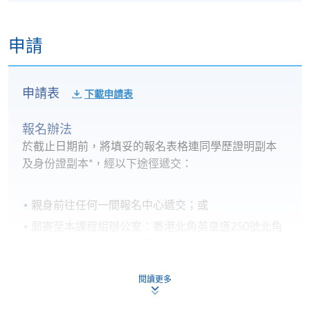
申請
申請表
下載申請表
報名辦法
於截止日期前，將填妥的報名表格連同學歷證明副本
及身份證副本*，經以下途徑遞交：
親身前往任何一間報名中心遞交；或
郵寄至本課程組辦公室：香港北角英皇道250號北角
城中心13樓，香港大學專業進修學院 SWAS 課程組陳
小姐收。
閱讀更多
*申請人如親身報名，將被要求出示身分證或護照以核