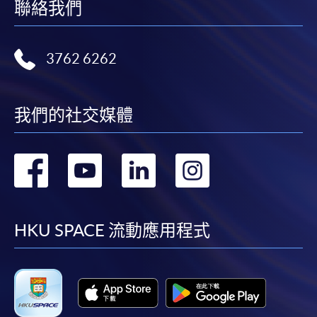
學院藥物科學組陳小姐收。惟學院對郵遞失誤而遺失
聯絡我們
的支票概不負責。
3. VISA╱萬事達卡
3762 6262
申請人可親臨學院任何一所報名中心，以VISA或萬事
達卡（包括「香港大學專業進修學院萬事達卡」）繳
我們的社交媒體
付學費。香港大學專業進修學院萬事達卡持有人，如
報讀課程滿港幣2,000元，可享有十個月免息分期付款
優惠，惟課程申請人必須為信用卡持有人。詳情請向
轉
轉
轉
轉
學院報名中心職員查詢。
到
到
到
到
注意事項
facebook
youtube
linkedin
instag
HKU SPACE 流動應用程式
如報讀的短期課程及興趣課程開課在即，學院可要
求申請人以現金、易辦事或信用卡（Visa或萬事達
卡）繳付學費。