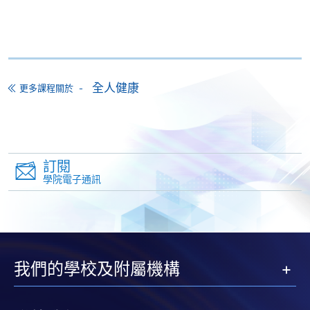
實身份；如以郵遞方式報名，則須附以身分證或護照
副本以供核對之用。
付款方法
1. 現金或「易辦事」（EPS）
全人健康
更多課程關於
申請人可親臨學院任何一所報名中心，以現金或「易
辦事」繳付學費。
2. 支票或銀行本票
如以劃線支票或銀行本票繳付，抬頭請註明「香港大
訂閱
學院電子通訊
學專業進修學院」。支票背面請寫上課程名稱及申請
人姓名。 閣下可：
親臨學院各報名中心遞交劃線支票、報名表格及有關
證明文件；
我們的學校及附屬機構
或可將上述文件一併郵寄至本課程組辦公室：香港北
角英皇道250號北角城中心13樓，香港大學專業進修