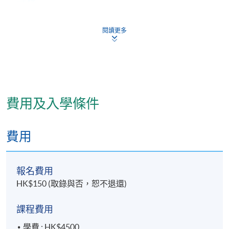
評核
編劇：應用所學技巧編寫人生故事
閱讀更多
演說：在班上演說自己的人生故事
完成本課程並於各評核中獲得合格成績者，將按香港
大學體制，經香港大學專業進修學院頒授證書 (單元:人
生編劇體驗班)。
費用及入學條件
報名代碼
待定
費用
日期 / 時間
報名費用
逢周二，7:00pm - 10:00pm
HK$150 (取錄與否，恕不退還)
課程費用
學費 : HK$4500