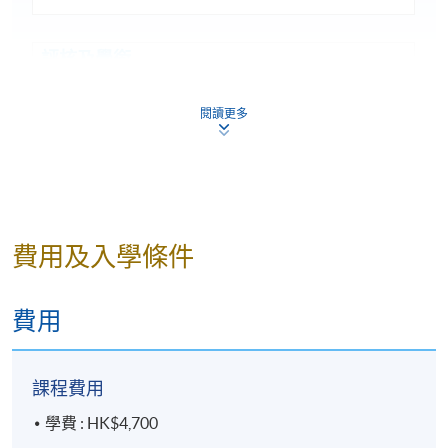
評核及學銜
學員符合下列所有要求，將可按香港大學體制，經
閱讀更多
香港大學專業進修學院頒授證書(單元 : 韓國文化入
門)：
出席率達70%或以上；及
通過所有評核並取得合格成績
費用及入學條件
評
核
費用
內容
比重
類
別
課程費用
測
每位學生必須參加兩次 30 分鐘的線
30%
驗
上測驗 (各佔15%)
學費 : HK$4,700
課