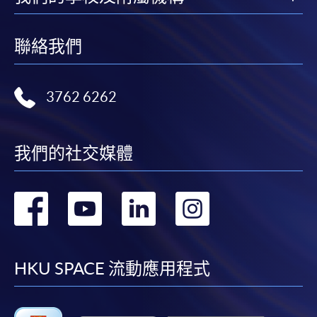
申請人可在網上使用「繳費靈」(PPS) (不適用於手
共25講50小時
機)、VISA 或 Mastercard。除上述支付方式之外，如就
讀學歷頒授課程設有網上服務，在學學員亦可以「微
聯絡我們
信支付」(Online WeChat Pay) 、「支付寶」(Online
Alipay) 或 「轉數快」(FPS) 繳付學費。
3762 6262
報讀新課程
我們的社交媒體
填寫網上報名表格
申請人可按該課程網頁的右上角的
轉
轉
轉
轉
圖示進入網上服務網頁，然
後按照指示填妥網上報名表格。
到
到
到
到
某些課程須甄選入學，並要求申請人上載課程網頁
facebook
youtube
linkedin
instag
HKU SPACE 流動應用程式
中指定所須文件(如學歷證明)。系統只支援doc,
docx, jpg 和pdf格式之附件。