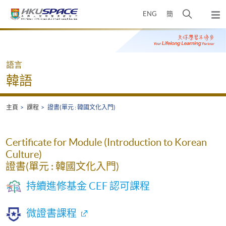
Skip
打
ENG
簡
to
彈
main
開
出
Main
content
搜
主
content
選
尋
start
單
介
語言
面
韓語
主頁
課程
證書(單元 : 韓國文化入門)
Certificate for Module (Introduction to Korean
Culture)
證書(單元 : 韓國文化入門)
持續進修基金 CEF 認可課程
微證書課程