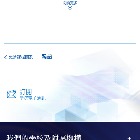
閱讀更多
證書(單元 : 韓國文化入門)
4) 除特別註明外，一般只接受18歲以上人士報讀
本課程在資歴架構下獲得認可 (資歴架構第3級)
(https://hkuspace.hku.hk/cht/study/admission/how-to-
apply)；
5) 非本地申請人報名時須出示有效簽證之正本，方可
報名，詳細資料請瀏覽
韓語
http://hkuspace.hku.hk/cht/study/admission/how-to-
更多課程關於
申請
apply
申請表
下載申請表
報名代碼
2380-2190AW
訂閱
時間
逢周五，6:45-8:45pm Every Friday，6:45-
學院電子通訊
報名辦法
8:45pm
網上報名服務
地點
金鐘 Admiralty
香港大學專業進修學院提供24小時網上報名及繳費服
務，申請人可通過網上申請個別學歷頒授課程和報讀
大部份公開招生的課程(以先到先得形式報名的課程)。
我們的學校及附屬機構
修業期