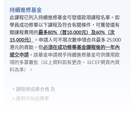
分校。部份課堂或會調往其他分校上課，請特別留
意。
持續進修基金
此課程已列入持續進修基金可發還款項課程名單。如
學員成功修畢以下課程及符合有關條件，可獲發還有
關課程費用的
最多80%（首10,000元）及60%（次
1) 不論網上報名或親身報名，請務必核實清楚課程報
15,000元）
。申請人可不限次數申領合共最多 25,000
名代碼、上課時間及地點後才報名。 完成付款手續
港元的資助，但
必須在成功修畢基金課程後的一年內
後，報名方獲接納。「付款確認通知」會於完成付款
遞交申請
。該基金申請視乎持續進修基金可供運用款
手續後，自動由電腦發送至閣下之電郵地址，請保留
項的多寡審批（以上資料如有更改， 以CEF網頁內資
有關之通知電郵，並自行到各區報名中心向職員索取
料為準）。
正式收據；
課程總成績合格 及
2) 網上報名會在課程開課日期前兩日截止，有興趣同
達到70%出席率
學屆時需親自到本院報名中心辦理報名。
3) 除課程資料更改外，本院將不會另發上課通知，學
員如有疑問，可於開課前7 天致電查詢，否則學員應自
持續進修基金
行携同收據所示之課程，按時到有關地點上課。
本課程已加入持續進修基金可獲發還款項課程名單內