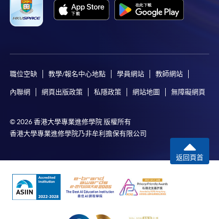
繳交所需費用
申請人可使用以下方式繳交報名費或課程費用:
繳費靈網上服務
- 申請人須先開立繳費靈戶口及設
定繳費靈網上密碼。有關如何申請繳費靈戶口及密
職位空缺
教學/報名中心地點
學員網站
教師網站
碼，請瀏覽繳費靈網址
http://www.ppshk.com
。
內聯網
網頁出版政策
私隱政策
網站地圖
無障礙網頁
*信用咭網上繳費服務
- 申請人可以 VISA 或
Mastercard（包括「香港大學專業進修學院
© 2026 香港大學專業進修學院 版權所有
Mastercard卡」）繳付學費。
香港大學專業進修學院乃非牟利擔保有限公司
*香港大學專業進修學院Mastercard卡
持有人如欲享用十個
返回頁首
月免息分期付款優惠，必須親臨本學院設有報名服務的教
學中心作付款安排。
如欲了解如何於網上報讀新課程及繳費，請瀏覽網上
申請/報讀指南 :