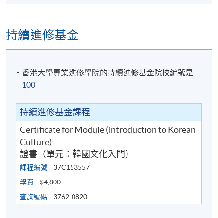
有關學科消息(包括課程及上課地點調動，課程取消等
安排)將會透過SOUL3.0網上學習系統發佈。請學員多
持續進修基金
加利用(soul2.0.hkuspace.hku.hk)以便接收學科資訊。
有關登入SOUL的資料，可以瀏覽以下連結:
香港大學專業進修學院的持續進修基金院校編號是
https://drive.google.com/file/d/1IHqMZcWAnvQlqmrZ
100
0WbuBVSVIblyxbed/view?usp=sharing
持續進修基金課程
凡於「
九龍東分校
」上課之學員，由於要配合社區書
院收生程序，6至8月的上課日期、地點或有更改, 課堂
Certificate for Module (Introduction to Korean
有機會調往其他分校上課。如有更改，學科會透過
Culture)
SOUL3.0網上學習系統發佈最新的上課資訊。敬請學員
證書（單元：韓國文化入門）
屆時留意。如沒有任何通知，則請按照原定時間上
課程編號
37C153557
課。
學費
$4,800
凡於「
九龍西分校
」上課之學員，每堂必須出示報讀
查詢號碼
3762-0820
HKU SPACE課程之正式收據或終身學員證
，方可進入