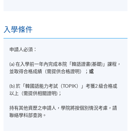
每位學生都必須針對韓國文化的某
堂
方面進行研究，並在課堂上做 3 分
30%
匯
鐘的簡報。
報
入學條件
短
文
每位學生需提交兩篇 300 字的論文
40%
(各佔 20%)
寫
申請人必須：​
作
Total:
100%
(a) 在入學前一年內完成本院「韓語證書(基礎)」課程，
並取得合格成績（需提供合格證明）；
或
(b) 於「韓國語能力考試（TOPIK）」考獲2 級合格或
以上（需提供相關證明)；
詳情
持有其他資歷之申請人，學院將按個別情況考慮，請
聯絡學科部查詢。
注意事項：