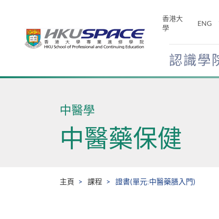
Skip
to
香港大
ENG
main
學
content
認識學
Main
content
start
中醫學
中醫藥保健
主頁
課程
證書(單元:中醫藥膳入門)