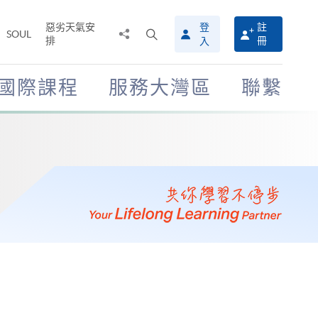
惡劣天氣安
登
註
分
打
SOUL
排
冊
入
享
開
至
搜
尋
國際課程
服務大灣區
聯繫
介
面