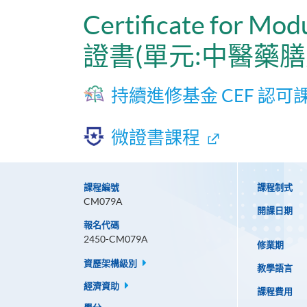
Certificate for Mod
證書(單元:中醫藥膳
持續進修基金 CEF 認可
微證書課程
課程編號
課程制式
CM079A
開課日期
報名代碼
2450-CM079A
修業期
資歷架構級別
教學語言
經濟資助
課程費用