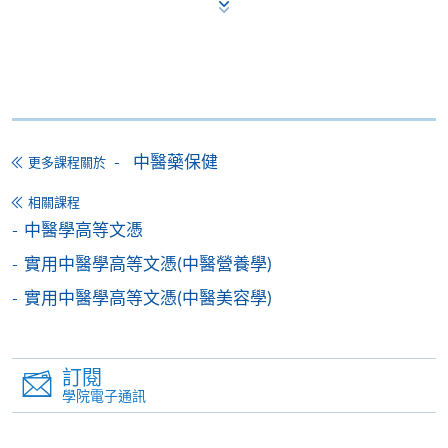
香港大學專業進修學院提供24小時網上報名及繳費服
務，申請人可通過網上申請個別學歷頒授課程和報讀
大部份公開招生的課程(以先到先得形式報名的課程)。
申請人可在網上使用「繳費靈」(PPS) (不適用於手
機)、VISA 或 Mastercard。除上述支付方式之外，如就
中醫藥保健
讀學歷頒授課程設有網上服務，在學學員亦可以「微
更多課程關於
信支付」(Online WeChat Pay) 、「支付寶」(Online
相關課程
Alipay) 或 「轉數快」(FPS) 繳付學費。
中醫學高等文憑
實用中醫學高等文憑(中醫營養學)
報讀新課程
實用中醫學高等文憑(中醫美容學)
填寫網上報名表格
申請人可按該課程網頁的右上角的
訂閱
圖示進入網上服務網頁，然
學院電子通訊
後按照指示填妥網上報名表格。