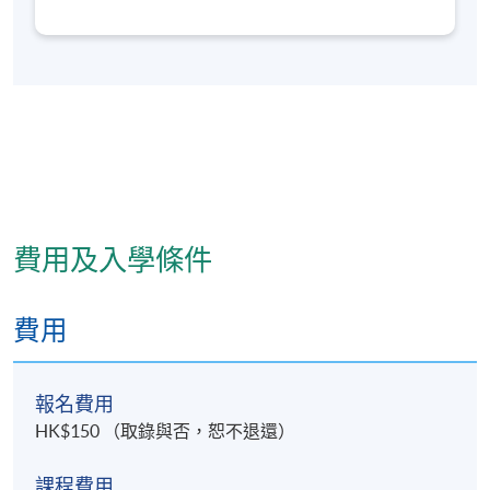
醫藥課程的設計和教學工作，致力開發中醫專科深造
課程及科普養生課程。並曾設計參與中港圍絕經期婦
女體質與圍絕經期綜合症證候調查，擅長中醫體質與
證候的研究，對運用中醫藥及針灸方法治療痛症、中
風後遺症、肥胖病及常見婦科、内科疾病有一定心
得。目前主要負責中醫教學及課程統籌工作。
費用及入學條件
費用
報名費用
HK$150 （取錄與否，恕不退還）
課程費用