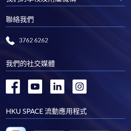
月免息分期付款優惠，必須親臨本學院設有報名服務的教
學中心作付款安排。
聯絡我們
如欲了解如何於網上報讀新課程及繳費，請瀏覽網上
申請/報讀指南 :
3762 6262
-
短期課程
-
個別學歷頒授課程
我們的社交媒體
報讀同一學歷頒授課程內其他單元
轉
轉
轉
轉
個別課程為須報讀同一學歷頒授課程及其他單元或繳
到
到
到
到
交下期學費的學員，提供網上服務，如學員就讀的課
程設有此服務，課程負責人會通知學員有關程序。
facebook
youtube
linkedin
instag
HKU SPACE 流動應用程式
網上支付可通過「繳費靈」(PPS) (不適用於手機)、
VISA 或 Mastercard、「微信支付」(Online WeChat