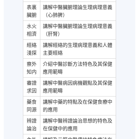
表裏
講解中醫臟腑理論生理病理意義
臟腑
（心肺脾）
水火
講解中醫臟腑理論生理病理意義
相濟
（肝腎）
經絡
講解經絡的生理病理意義和人體
淺探
主要經絡
察外
介紹中醫診斷方法特色及其保健
知内
應用範疇
審證
講解中醫病因病機觀點及其保健
求因
應用範疇
藥食
講解中藥的特點及在保健食療中
同源
的應用
辨證
講解中醫辨證論治思想的特色及
論治
在保健中的應用