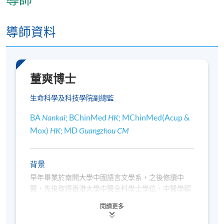
逢周四，7:00pm - 10:00pm
修業期
導師資料
講授：30小時
地點
董爽博士
待定
生命科學及科技學院副總監
BA
Nankai
; BChinMed
HK
; MChinMed(Acup &
Mox)
HK
; MD
Guangzhou CM
背景
早年畢業於南開大學中國語言文學系，之後修讀中
醫，先後取得香港大學中醫全科學士學位、中醫學碩
士（針灸學）學位及廣州中醫藥大學醫學博士（中醫
閱讀更多
婦科）學位，為香港註冊中醫師。曾於醫管局轄下診
所擔任中醫師，加入中醫藥學學部後，參與門診及中