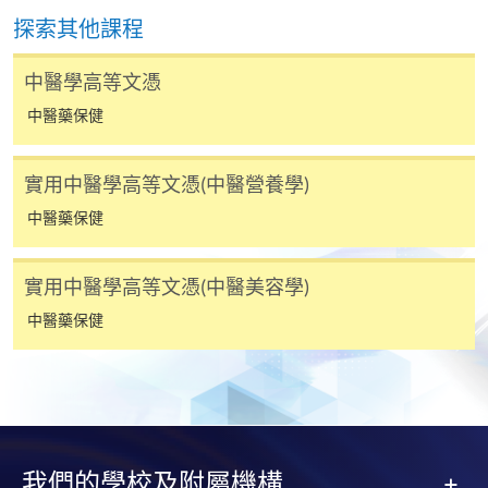
某些課程須甄選入學，並要求申請人上載課程網頁
探索其他課程
中指定所須文件(如學歷證明)。系統只支援doc,
docx, jpg 和pdf格式之附件。
中醫學高等文憑
中醫藥保健
繳交所需費用
實用中醫學高等文憑(中醫營養學)
申請人可使用以下方式繳交報名費或課程費用:
中醫藥保健
繳費靈網上服務
- 申請人須先開立繳費靈戶口及設
定繳費靈網上密碼。有關如何申請繳費靈戶口及密
實用中醫學高等文憑(中醫美容學)
碼，請瀏覽繳費靈網址
http://www.ppshk.com
。
中醫藥保健
*信用咭網上繳費服務
- 申請人可以 VISA 或
Mastercard（包括「香港大學專業進修學院
Mastercard卡」）繳付學費。
*香港大學專業進修學院Mastercard卡
持有人如欲享用十個
我們的學校及附屬機構