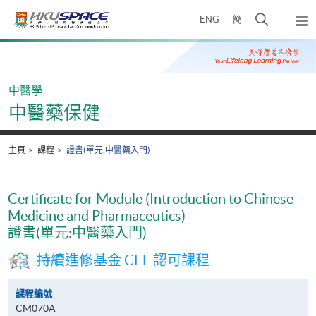
Skip
打
ENG
簡
to
彈
main
開
出
Main
content
搜
主
content
選
尋
start
單
介
中醫學
面
中醫藥保健
主頁
課程
證書(單元:中醫藥入門)
Certificate for Module (Introduction to Chinese
Medicine and Pharmaceutics)
證書(單元:中醫藥入門)
持續進修基金 CEF 認可課程
課程編號
CM070A