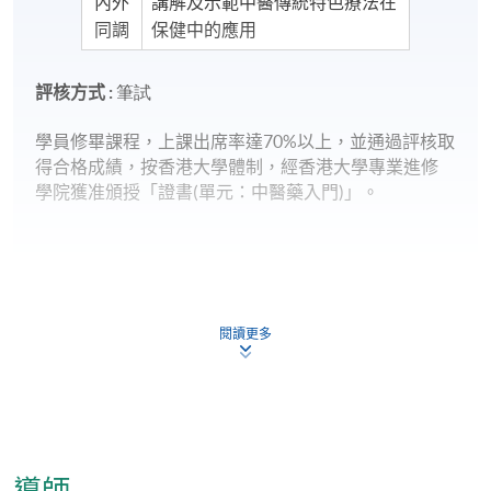
內外
講解及示範中醫傳統特色療法在
同調
保健中的應用
評核方式 :
筆試
學員修畢課程，上課出席率達
70%
以上，並通過評核取
得合格成績，按香港大學體制，經香港大學專業進修
學院獲准頒授「證書
(
單元：中醫藥入門
)
」。
閱讀更多
報名代碼
2480-CM070A
現時接受報名
日期 / 時間
導師