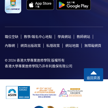
Pay) 、「支付寶」(Online Alipay) 或 「轉數快」(FPS)
繳付學費。
親身報名/郵遞
職位空缺
教學/報名中心地點
學員網站
教師網站
報讀新課程
內聯網
網頁出版政策
私隱政策
網站地圖
無障礙網頁
凡以「先到先得」為取錄方式的課程，請填妥
© 2026 香港大學專業進修學院 版權所有
SF26報名表，親往
報名中心
或以郵遞方式連同學
香港大學專業進修學院乃非牟利擔保有限公司
費以及所需證明文件呈交。
返回頁首
[
下載報名表SF26
]
申請學歷頒授及專業課程可能需要其他資料，報名
表可向報名中心或有關課程負責人索取。填妥申請
表格後，請連同報名費/學費以及所需證明文件親