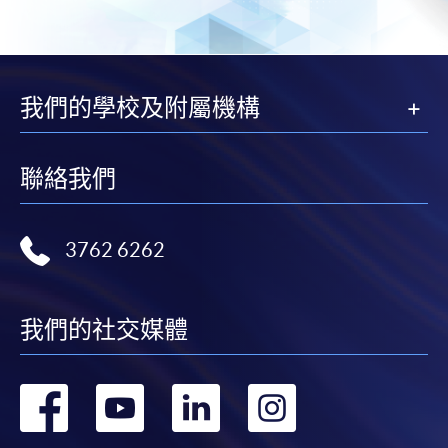
圖示進入網上服務網頁，然
後按照指示填妥網上報名表格。
某些課程須甄選入學，並要求申請人上載課程網頁
我們的學校及附屬機構
中指定所須文件(如學歷證明)。系統只支援doc,
docx, jpg 和pdf格式之附件。
聯絡我們
繳交所需費用
申請人可使用以下方式繳交報名費或課程費用:
3762 6262
繳費靈網上服務
- 申請人須先開立繳費靈戶口及設
定繳費靈網上密碼。有關如何申請繳費靈戶口及密
我們的社交媒體
碼，請瀏覽繳費靈網址
http://www.ppshk.com
。
轉
轉
轉
轉
*信用咭網上繳費服務
- 申請人可以 VISA 或
Mastercard（包括「香港大學專業進修學院
Mastercard卡」）繳付學費。