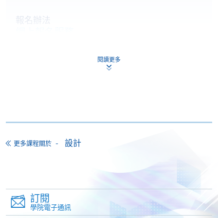
報名辦法
網上報名服務
香港大學專業進修學院提供24小時網上報名及繳費服
閱讀更多
務，申請人可通過網上申請個別學歷頒授課程和報讀
大部份公開招生的課程(以先到先得形式報名的課程)。
申請人可在網上使用「繳費靈」(PPS) (不適用於手
機)、VISA 或 Mastercard。除上述支付方式之外，如就
讀學歷頒授課程設有網上服務，在學學員亦可以「微
信支付」(Online WeChat Pay) 、「支付寶」(Online
Alipay) 或 「轉數快」(FPS) 繳付學費。
設計
更多課程關於
報讀新課程
填寫網上報名表格
訂閱
申請人可按該課程網頁的右上角的
學院電子通訊