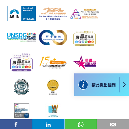
網上支付可通過「繳費靈」(PPS) (不適用於手機)、
VISA 或 Mastercard、「微信支付」(Online WeChat
Pay) 、「支付寶」(Online Alipay) 或 「轉數快」(FPS)
繳付學費。
親身報名/郵遞
報讀新課程
按此提出疑問
凡以「先到先得」為取錄方式的課程，請填妥
SF26報名表，親往
報名中心
或以郵遞方式連同學
費以及所需證明文件呈交。
[
下載報名表SF26
]