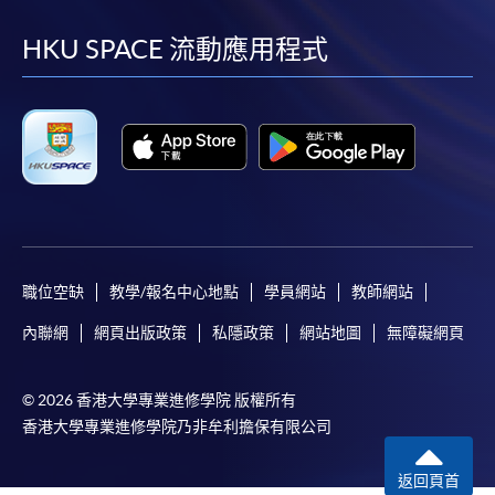
到
到
到
到
facebook
youtube
linkedin
instag
HKU SPACE 流動應用程式
*香港大學專業進修學院Mastercard卡
持有人如欲享用十個
月免息分期付款優惠，必須親臨本學院設有報名服務的教
學中心作付款安排。
如欲了解如何於網上報讀新課程及繳費，請瀏覽網上
申請/報讀指南 :
-
短期課程
職位空缺
教學/報名中心地點
學員網站
教師網站
-
個別學歷頒授課程
內聯網
網頁出版政策
私隱政策
網站地圖
無障礙網頁
報讀同一學歷頒授課程內其他單元
© 2026 香港大學專業進修學院 版權所有
個別課程為須報讀同一學歷頒授課程及其他單元或繳
香港大學專業進修學院乃非牟利擔保有限公司
交下期學費的學員，提供網上服務，如學員就讀的課
程設有此服務，課程負責人會通知學員有關程序。
返回頁首