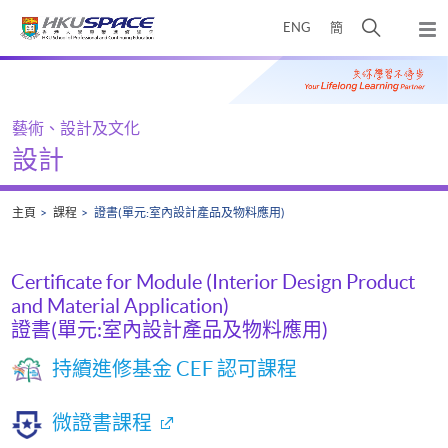
Skip
打
ENG
簡
to
彈
main
開
出
Main
content
搜
主
content
選
尋
start
單
介
藝術、設計及文化
面
設計
主頁
課程
證書(單元:室內設計產品及物料應用)
Certificate for Module (Interior Design Product
and Material Application)
證書(單元:室內設計產品及物料應用)
持續進修基金 CEF 認可課程
微證書課程