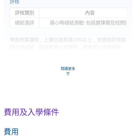
評核
評核類別
內容
總結測評
兩小時總結測驗: 包括選擇題及短問題
學員修畢課程﹐上課出席率達70%以上﹐並通過評核取
得合格成績﹐將按香港大學體制﹐經香港大學專業進
修學院頒授「證書（單元： 室內設計產品及物料應
用）」。
閱讀更多
講授及教學活動
講授：24小時；專題研討會或實地考察：6小時
日期 / 時間
逢周二、周四，7:00pm - 10:00pm
費用及入學條件
費用