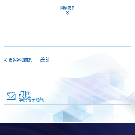
網上報名服務
閱讀更多
香港大學專業進修學院提供24小時網上報名及繳費服
務，申請人可通過網上申請個別學歷頒授課程和報讀
大部份公開招生的課程(以先到先得形式報名的課程)。
申請人可在網上使用「繳費靈」(PPS) (不適用於手
機)、VISA 或 Mastercard。除上述支付方式之外，如就
讀學歷頒授課程設有網上服務，在學學員亦可以「微
設計
更多課程關於
信支付」(Online WeChat Pay) 、「支付寶」(Online
Alipay) 或 「轉數快」(FPS) 繳付學費。
報讀新課程
訂閱
學院電子通訊
填寫網上報名表格
申請人可按該課程網頁的右上角的
圖示進入網上服務網頁，然
後按照指示填妥網上報名表格。