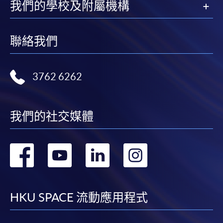
我們的學校及附屬機構
某些課程須甄選入學，並要求申請人上載課程網頁
中指定所須文件(如學歷證明)。系統只支援doc,
聯絡我們
docx, jpg 和pdf格式之附件。
繳交所需費用
3762 6262
申請人可使用以下方式繳交報名費或課程費用:
我們的社交媒體
繳費靈網上服務
- 申請人須先開立繳費靈戶口及設
定繳費靈網上密碼。有關如何申請繳費靈戶口及密
碼，請瀏覽繳費靈網址
http://www.ppshk.com
。
轉
轉
轉
轉
到
到
到
到
*信用咭網上繳費服務
- 申請人可以 VISA 或
Mastercard（包括「香港大學專業進修學院
facebook
youtube
linkedin
instag
Mastercard卡」）繳付學費。
HKU SPACE 流動應用程式
*香港大學專業進修學院Mastercard卡
持有人如欲享用十個