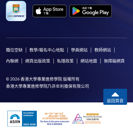
月免息分期付款優惠，必須親臨本學院設有報名服務的教
學中心作付款安排。
如欲了解如何於網上報讀新課程及繳費，請瀏覽網上
申請/報讀指南 :
職位空缺
教學/報名中心地點
學員網站
教師網站
-
短期課程
內聯網
網頁出版政策
私隱政策
網站地圖
無障礙網頁
-
個別學歷頒授課程
© 2026 香港大學專業進修學院 版權所有
報讀同一學歷頒授課程內其他單元
香港大學專業進修學院乃非牟利擔保有限公司
個別課程為須報讀同一學歷頒授課程及其他單元或繳
返回頁首
交下期學費的學員，提供網上服務，如學員就讀的課
程設有此服務，課程負責人會通知學員有關程序。
網上支付可通過「繳費靈」(PPS) (不適用於手機)、