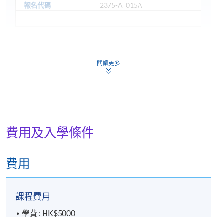
報名代碼
2375-AT015A
日期 / 時間
閱讀更多
逢周二、周四，7:00pm - 10:00pm
地點
港島東分校
費用及入學條件
費用
課程費用
學費 : HK$5000