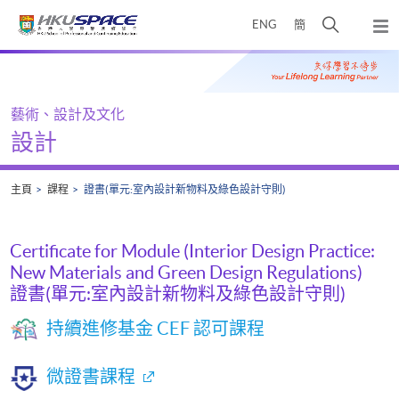
Skip
打
ENG
簡
to
彈
main
開
出
Main
content
搜
主
content
選
尋
start
單
介
藝術、設計及文化
面
設計
主頁
課程
證書(單元:室內設計新物料及綠色設計守則)
Certificate for Module (Interior Design Practice:
New Materials and Green Design Regulations)
證書(單元:室內設計新物料及綠色設計守則)
持續進修基金 CEF 認可課程
微證書課程