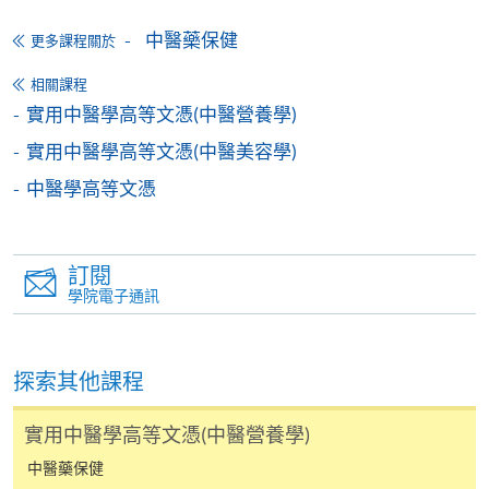
中醫藥保健
更多課程關於
報讀新課程
相關課程
實用中醫學高等文憑(中醫營養學)
填寫網上報名表格
申請人可按該課程網頁的右上角的
實用中醫學高等文憑(中醫美容學)
圖示進入網上服務網頁，然
中醫學高等文憑
後按照指示填妥網上報名表格。
某些課程須甄選入學，並要求申請人上載課程網頁
訂閱
中指定所須文件(如學歷證明)。系統只支援doc,
學院電子通訊
docx, jpg 和pdf格式之附件。
繳交所需費用
探索其他課程
申請人可使用以下方式繳交報名費或課程費用:
實用中醫學高等文憑(中醫營養學)
中醫藥保健
繳費靈網上服務
- 申請人須先開立繳費靈戶口及設