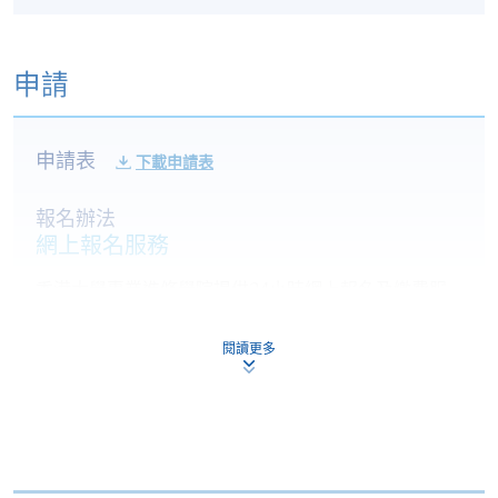
申請
申請表
下載申請表
報名辦法
網上報名服務
香港大學專業進修學院提供24小時網上報名及繳費服
務，申請人可通過網上申請個別學歷頒授課程和報讀
大部份公開招生的課程(以先到先得形式報名的課程)。
閱讀更多
申請人可在網上使用「繳費靈」(PPS) (不適用於手
機)、VISA 或 Mastercard。除上述支付方式之外，如就
讀學歷頒授課程設有網上服務，在學學員亦可以「微
信支付」(Online WeChat Pay) 、「支付寶」(Online
Alipay) 或 「轉數快」(FPS) 繳付學費。