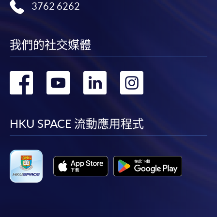
3762 6262
報讀同一學歷頒授課程內其他單元
個別課程為須報讀同一學歷頒授課程及其他單元或繳
我們的社交媒體
交下期學費的學員，提供網上服務，如學員就讀的課
程設有此服務，課程負責人會通知學員有關程序。
轉
轉
轉
轉
網上支付可通過「繳費靈」(PPS) (不適用於手機)、
到
到
到
到
VISA 或 Mastercard、「微信支付」(Online WeChat
Pay) 、「支付寶」(Online Alipay) 或 「轉數快」(FPS)
facebook
youtube
linkedin
instag
HKU SPACE 流動應用程式
繳付學費。
親身報名/郵遞
報讀新課程