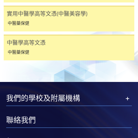
定繳費靈網上密碼。有關如何申請繳費靈戶口及密
實用中醫學高等文憑(中醫美容學)
碼，請瀏覽繳費靈網址
http://www.ppshk.com
。
中醫藥保健
*信用咭網上繳費服務
- 申請人可以 VISA 或
Mastercard（包括「香港大學專業進修學院
中醫學高等文憑
Mastercard卡」）繳付學費。
中醫藥保健
*香港大學專業進修學院Mastercard卡
持有人如欲享用十個
月免息分期付款優惠，必須親臨本學院設有報名服務的教
學中心作付款安排。
如欲了解如何於網上報讀新課程及繳費，請瀏覽網上
我們的學校及附屬機構
申請/報讀指南 :
-
短期課程
聯絡我們
-
個別學歷頒授課程