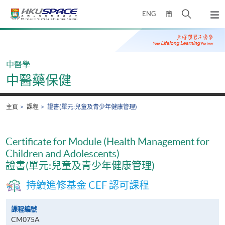
Skip
打
ENG
簡
to
彈
main
開
出
Main
content
搜
主
content
選
尋
start
單
介
中醫學
面
中醫藥保健
主頁
課程
證書(單元:兒童及青少年健康管理)
Certificate for Module (Health Management for
Children and Adolescents)
證書(單元:兒童及青少年健康管理)
持續進修基金 CEF 認可課程
課程編號
CM075A