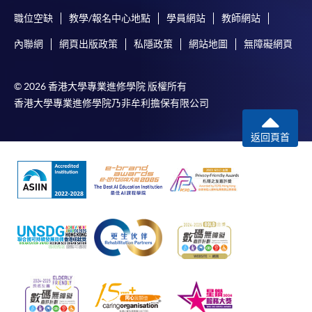
凡以「先到先得」為取錄方式的課程，請填妥
職位空缺
教學/報名中心地點
學員網站
教師網站
SF26報名表，親往
報名中心
或以郵遞方式連同學
內聯網
網頁出版政策
私隱政策
網站地圖
無障礙網頁
費以及所需證明文件呈交。
[
下載報名表SF26
]
© 2026 香港大學專業進修學院 版權所有
香港大學專業進修學院乃非牟利擔保有限公司
申請學歷頒授及專業課程可能需要其他資料，報名
表可向報名中心或有關課程負責人索取。填妥申請
返回頁首
表格後，請連同報名費/學費以及所需證明文件親
往報名中心或以郵遞方式遞交。
報讀同一學歷頒授課程內其他單元
​學院為學歷頒授課程特設「註冊及學費通知」，適
用於一般學歷頒授課程。