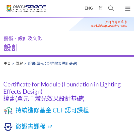
Skip
打
ENG
簡
to
彈
main
開
出
Main
content
搜
主
content
選
尋
start
單
介
藝術、設計及文化
面
設計
主頁
課程
證書(單元：燈光效果設計基礎)
Certificate for Module (Foundation in Lighting
Effects Design)
證書(單元：燈光效果設計基礎)
持續進修基金 CEF 認可課程
微證書課程