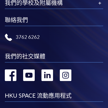
我們的學校及附屬機構
報名辦法
申請人可親臨本院各報名中心遞交下列文件；亦可郵
寄文件至︰
聯絡我們
香港北角英皇道494號
香港大學專業進修學院港島東分校19樓
3762 6262
已填妥的報名表格(SF26)；
我們的社交媒體
身份證副本；
學歷副本(包括證書及成績單)；及
轉
轉
轉
轉
報名費港幣$200，如以支票形式繳付，抬頭請寫
「HKU SPACE」或「香港大學專業進修學院」(取
到
到
到
到
錄與否，恕不退還)。
facebook
youtube
linkedin
instag
HKU SPACE 流動應用程式