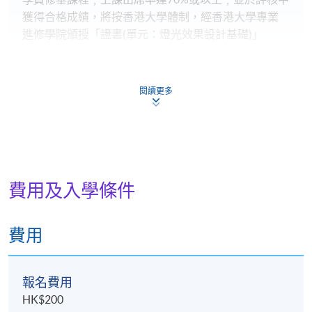
獲得合格成績，將按香港大學體制，經香港大學專業
進修學院頒授「證書(單元：燈光效果設計基礎)」
講授及教學活動
閱讀更多
講授: 30小時;作業展示及口頭報告：6小時
報名代碼
2375-AT019A
費用及入學條件
現時接受報名
費用
日期 / 時間
逢周四，7:00pm - 10:00pm
報名費用
HK$200