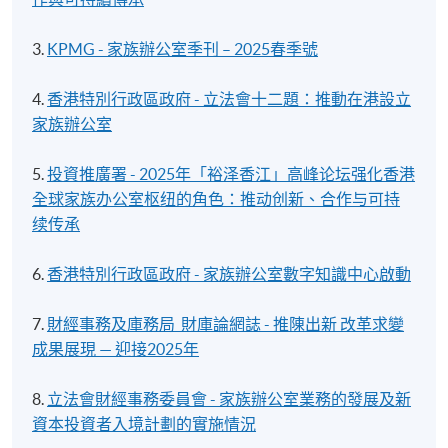
3.
KPMG - 家族辦公室季刊 – 2025春季號
4.
香港特別行政區政府 - 立法會十二題：推動在港設立
家族辦公室
5.
投資推廣署 - 2025年「裕泽香江」高峰论坛强化香港
全球家族办公室枢纽的角色：推动创新、合作与可持
续传承
6.
香港特別行政區政府 - 家族辦公室數字知識中心啟動
7.
財經事務及庫務局_財庫論網誌 - 推陳出新 改革求變
成果展現 — 迎接2025年
8.
立法會財經事務委員會 - 家族辦公室業務的發展及新
資本投資者入境計劃的實施情況