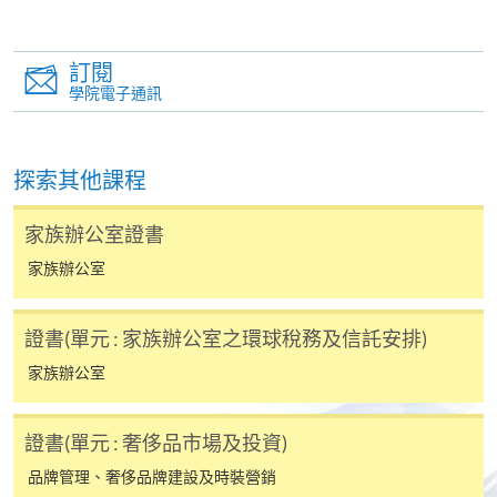
後按照指示填妥網上報名表格。
訂閱
某些課程須甄選入學，並要求申請人上載課程網頁
學院電子通訊
中指定所須文件(如學歷證明)。系統只支援doc,
docx, jpg 和pdf格式之附件。
探索其他課程
繳交所需費用
家族辦公室證書
申請人可使用以下方式繳交報名費或課程費用:
家族辦公室
繳費靈網上服務
- 申請人須先開立繳費靈戶口及設
證書(單元 : 家族辦公室之環球稅務及信託安排)
定繳費靈網上密碼。有關如何申請繳費靈戶口及密
家族辦公室
碼，請瀏覽繳費靈網址
http://www.ppshk.com
。
*信用咭網上繳費服務
- 申請人可以 VISA 或
證書(單元 : 奢侈品市場及投資)
Mastercard（包括「香港大學專業進修學院
品牌管理、奢侈品牌建設及時裝營銷
Mastercard卡」）繳付學費。