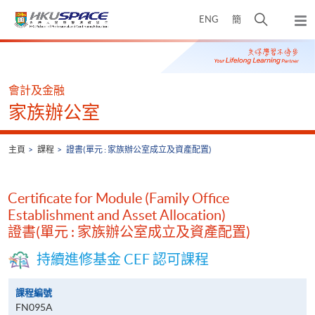
Skip
打
ENG
簡
to
彈
main
開
出
Main
content
搜
主
content
選
尋
start
單
介
會計及金融
面
家族辦公室
主頁
課程
證書(單元 : 家族辦公室成立及資產配置)
Certificate for Module (Family Office
Establishment and Asset Allocation)
證書(單元 : 家族辦公室成立及資產配置)
持續進修基金 CEF 認可課程
課程編號
FN095A