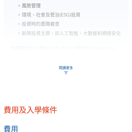
風險管理
環境、社會及管治(ESG)投資
投資時的盡職審查
新興投資主題，如人工智能、大數據和網絡安全
*本課程有15小時IA CPD 及15小時MPFA Non-Core
CPD持續培訓鐘數。
閱讀更多
導師
關博士
費用及入學條件
費用