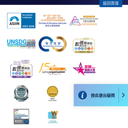
申請學歷頒授及專業課程可能需要其他資料，報名
返回頁首
表可向報名中心或有關課程負責人索取。填妥申請
表格後，請連同報名費/學費以及所需證明文件親
往報名中心或以郵遞方式遞交。
報讀同一學歷頒授課程內其他單元
​學院為學歷頒授課程特設「註冊及學費通知」，適
用於一般學歷頒授課程。
課程負責人會為學員送上「註冊及學費通知」
(「通知」)，請填妥有關「通知」，並親往報名中
按此提出疑問
心或以郵遞方式，遞交「通知」及繳交所需費用。
有關繳費詳情，請參閱
付款方法
。如對報名程序有任
何疑問，請詳閱個別課程資料，或聯絡有關課程負責
人或報名中心。