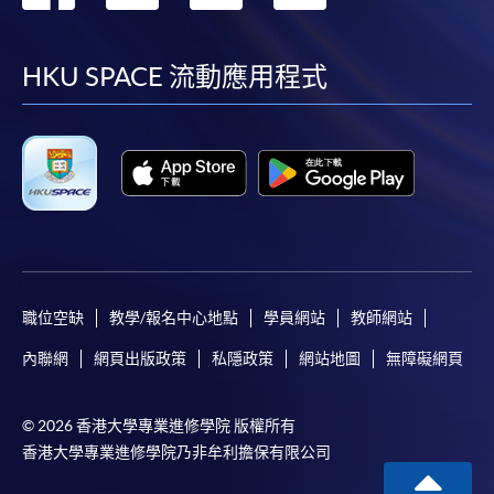
到
到
到
到
網上支付可通過「繳費靈」(PPS) (不適用於手機)、
VISA 或 Mastercard、「微信支付」(Online WeChat
facebook
youtube
linkedin
instag
HKU SPACE 流動應用程式
Pay) 、「支付寶」(Online Alipay) 或 「轉數快」(FPS)
繳付學費。
親身報名/郵遞
報讀新課程
職位空缺
教學/報名中心地點
學員網站
教師網站
凡以「先到先得」為取錄方式的課程，請填妥
內聯網
網頁出版政策
私隱政策
網站地圖
無障礙網頁
SF26報名表，親往
報名中心
或以郵遞方式連同學
費以及所需證明文件呈交。
© 2026 香港大學專業進修學院 版權所有
[
下載報名表SF26
]
香港大學專業進修學院乃非牟利擔保有限公司