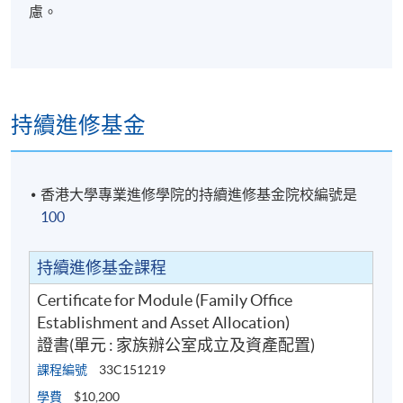
慮。
息管理學。除此以外， 關博士完成了牛津大學賽德商
學院金融科技課程及哈佛大學法學院高管課程。他亦
持有金融風險管理師(FRM)、澳洲資深注冊會計師
(FCPA Australia)、特許另類投資分析師(CAIA)及由香
港銀行學會頒發銀行專業會士(CB)的專業資格。另外，
持續進修基金
他也是美國CFA協會ESG投資証書及歐洲金融分析師聯
合會(EFFAS)的ESG分析師認証持有人。
香港大學專業進修學院的持續進修基金院校編號是
100
上課詳情
持續進修基金課程
Certificate for Module (Family Office
Establishment and Asset Allocation)
2026年8月
證書(單元 : 家族辦公室成立及資產配置)
課堂
日期
時間
課程編號
33C151219
1
10-8-2026 (Mon)
7 - 10 PM
學費
$10,200