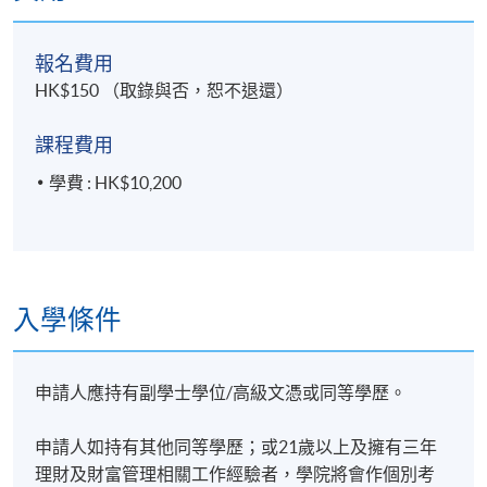
報名費用
HK$150 （取錄與否，恕不退還）
課程費用
關博士擁有17年以上之家族辦公室管理及投資銀行經
學費 : HK$10,200
驗。在加入目前任職之單一家族辦公室擔任首席投資
總監之前，關博士曾先後任職於摩根大通和瑞士銀行
專責提供企業融資及上巿顧問服務。此前，關博士為
一家韓資機構擔任宏觀策略分析員，負責研究經濟政
策及制定投資策略。關博士對多元資產配置擁有深度
入學條件
了解，如股票、固定收益、結構性產品、對沖基金、
私募股權投資等，並成功為高淨值個人及家庭提供最
有效的資產配置方案和優化的投資組合。
申請人應持有副學士學位/高級文憑或同等學歷。
關博士持有瑞士商學院工商管理博士、應用商業研究
申請人如持有其他同等學歷；或21歲以上及擁有三年
碩士及香港大學金融學碩士(雙主修金融工程及風險管
理財及財富管理相關工作經驗者，學院將會作個別考
理) 學位 ，並以一級榮譽畢業於香港科技大學財務及信