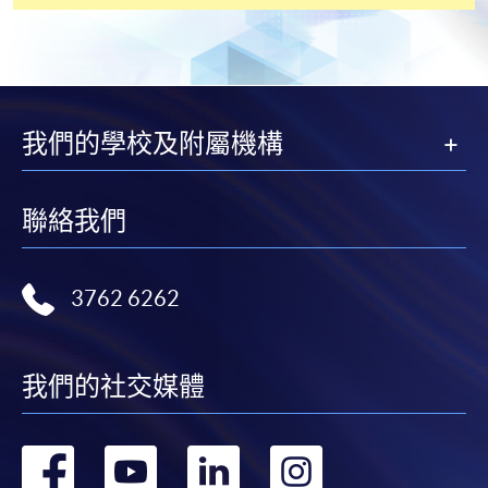
*香港大學專業進修學院Mastercard卡
持有人如欲享用十個
月免息分期付款優惠，必須親臨本學院設有報名服務的教
學中心作付款安排。
我們的學校及附屬機構
如欲了解如何於網上報讀新課程及繳費，請瀏覽網上
申請/報讀指南 :
聯絡我們
-
短期課程
-
個別學歷頒授課程
3762 6262
報讀同一學歷頒授課程內其他單元
我們的社交媒體
個別課程為須報讀同一學歷頒授課程及其他單元或繳
交下期學費的學員，提供網上服務，如學員就讀的課
轉
轉
轉
轉
程設有此服務，課程負責人會通知學員有關程序。