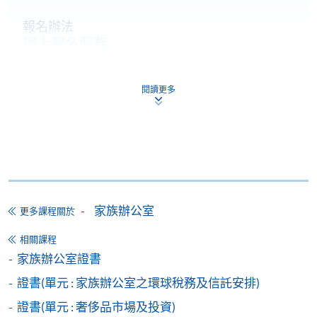
報名辦法
網上報名服務
香港大學專業進修學院提供24小時網上報名及繳費服
務，申請人可通過網上申請個別學歷頒授課程和報讀
閱讀更多
大部份公開招生的課程(以先到先得形式報名的課程)。
申請人可在網上使用「繳費靈」(PPS) (不適用於手
機)、VISA 或 Mastercard。除上述支付方式之外，如就
讀學歷頒授課程設有網上服務，在學學員亦可以「微
信支付」(Online WeChat Pay) 、「支付寶」(Online
Alipay) 或 「轉數快」(FPS) 繳付學費。
家族辦公室
更多課程關於
相關課程
報讀新課程
家族辦公室證書
填寫網上報名表格
證書(單元 : 家族辦公室之環球稅務及信託安排)
申請人可按該課程網頁的右上角的
證書(單元 : 奢侈品市場及投資)
圖示進入網上服務網頁，然