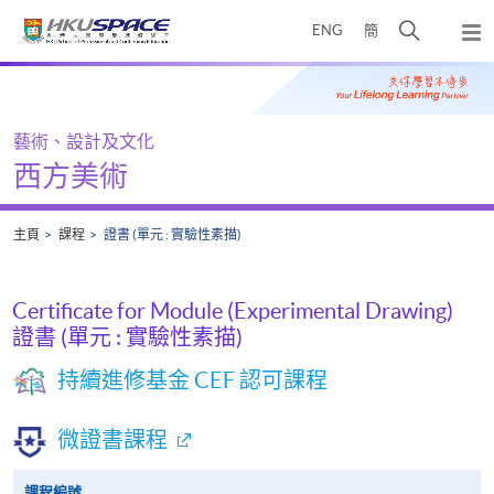
Skip
打
ENG
簡
to
彈
main
開
出
Main
content
搜
主
content
選
尋
start
單
介
藝術、設計及文化
面
西方美術
主頁
課程
證書 (單元 : 實驗性素描)
Certificate for Module (Experimental Drawing)
證書 (單元 : 實驗性素描)
持續進修基金 CEF 認可課程
微證書課程
課程編號