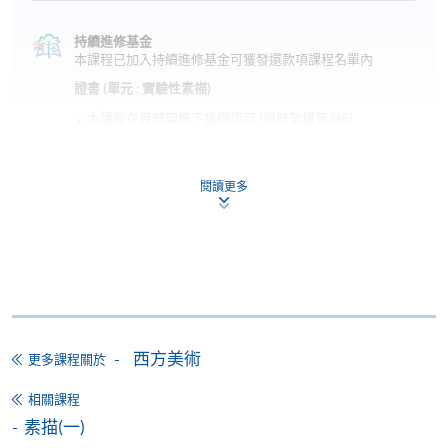
持續進修基金
本課程已加入持續進修基金可獲發還款項課程名單內
證書 (單元 : 實驗性素描)
本課程在資歴架構下獲得認可 (資歴架構第3級)
閱讀更多
申請
網上報名
立即報名
西方美術
更多課程關於
申請表
下載申請表
相關課程
素描(一)
報名辦法