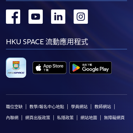
轉
轉
轉
轉
到
到
到
到
facebook
youtube
linkedin
instag
HKU SPACE 流動應用程式
職位空缺
教學/報名中心地點
學員網站
教師網站
內聯網
網頁出版政策
私隱政策
網站地圖
無障礙網頁