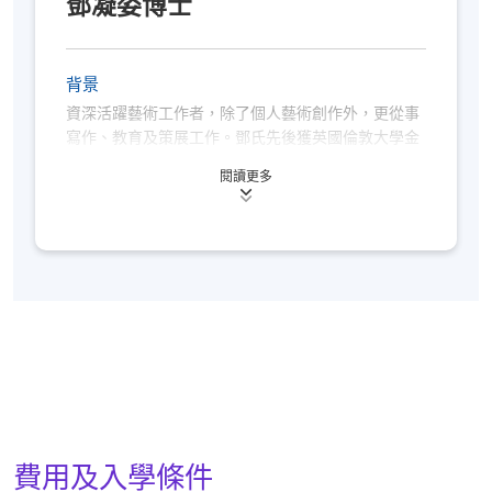
鄧凝姿博士
背景
資深活躍藝術工作者，除了個人藝術創作外，更從事
寫作、教育及策展工作。鄧氏先後獲英國倫敦大學金
匠學院藝術學士學位，以及澳洲皇家墨爾本理工大學
閱讀更多
藝術碩士和博士學位；曾任教香港各大學及院校；於
海內外展出作品和策劃展覽。現為康樂及文化事務署
博物館專家顧問。
費用及入學條件