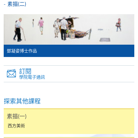
素描(二)
申請人可選擇(1)網上報名上載學歷副本、(2)親臨本院
各報名中心遞交下列文件或(3)郵寄文件至︰
香港北角英皇道494號港島東分校19樓
已填妥的報名表格(SF26)；
鄧凝姿博士作品
身份證副本；
學歷副本(包括證書及成績單)、相關專業資格副
訂閱
本；及
學院電子通訊
申請人或會獲邀出席面試。
探索其他課程
素描(一)
西方美術