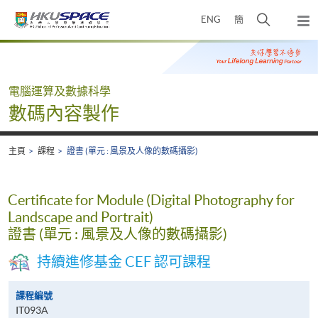
Skip
打
ENG
簡
to
彈
main
開
出
Main
content
搜
主
content
選
尋
start
單
介
電腦運算及數據科學
面
數碼內容製作
主頁
課程
證書 (單元 : 風景及人像的數碼攝影)
Certificate for Module (Digital Photography for
Landscape and Portrait)
證書 (單元 : 風景及人像的數碼攝影)
持續進修基金 CEF 認可課程
課程編號
IT093A