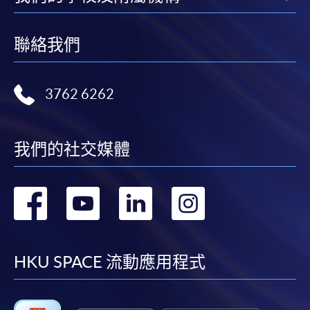
*信用咭網上繳費服務
- 申請人可以 VISA 或
報名代碼
2385-IT093A
Mastercard（包括「香港大學專業進修學院
聯絡我們
現時接受報名
Mastercard卡」）繳付學費。
3762 6262
*香港大學專業進修學院Mastercard卡
持有人如欲享用十個
日期 / 時間
月免息分期付款優惠，必須親臨本學院設有報名服務的教
學中心作付款安排。
逢周六，3:00pm - 6:00pm 及晚上 (待定)
我們的社交媒體
如欲了解如何於網上報讀新課程及繳費，請瀏覽網上
申請/報讀指南 :
地點
轉
轉
轉
轉
-
短期課程
北角城教學中心
到
到
到
到
戶外攝影
-
個別學歷頒授課程
學員需要參加戶外攝影活動，當中包括有日間及夜間
facebook
youtube
linkedin
instag
HKU SPACE 流動應用程式
時段。上課時間會因需要配合攝影效果 ，會於不同
時段及地點上課。外景場地會於課堂內公佈。拍攝星
報讀同一學歷頒授課程內其他單元
流跡之課堂會因應季節，天氣而改動或取消。