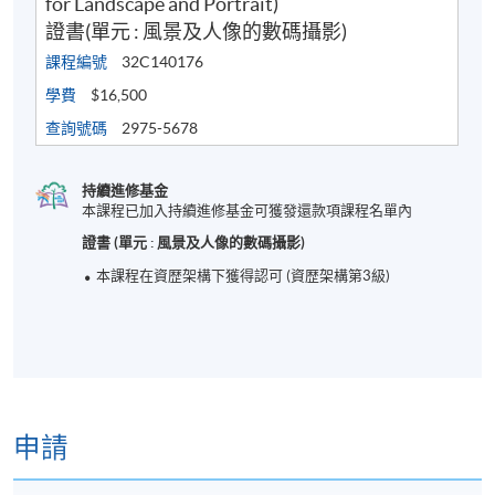
for Landscape and Portrait)
證書(單元 : 風景及人像的數碼攝影)
課程編號
32C140176
學費
$16,500
學生作品
https://www.felixso.com/elite-class/#course-gallery
查詢號碼
2975-5678
HKU SPACE I Photography (@hkuspace.photography)
• Instagram photos and videos
持續進修基金
https://www.facebook.com/profile.php?
本課程已加入持續進修基金可獲發還款項課程名單內
id=61555330654058
證書 (單元 : 風景及人像的數碼攝影)
本課程在資歴架構下獲得認可 (資歴架構第3級)
詳情
申請
課程大綱
數碼攝影概念及技術