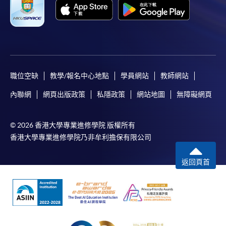
個別課程為須報讀同一學歷頒授課程及其他單元或繳
交下期學費的學員，提供網上服務，如學員就讀的課
程設有此服務，課程負責人會通知學員有關程序。
網上支付可通過「繳費靈」(PPS) (不適用於手機)、
VISA 或 Mastercard、「微信支付」(Online WeChat
職位空缺
教學/報名中心地點
學員網站
教師網站
Pay) 、「支付寶」(Online Alipay) 或 「轉數快」(FPS)
內聯網
網頁出版政策
私隱政策
網站地圖
無障礙網頁
繳付學費。
© 2026 香港大學專業進修學院 版權所有
香港大學專業進修學院乃非牟利擔保有限公司
親身報名/郵遞
返回頁首
報讀新課程
凡以「先到先得」為取錄方式的課程，請填妥
SF26報名表，親往
報名中心
或以郵遞方式連同學