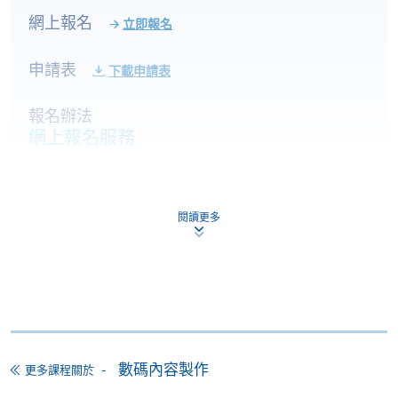
- 環境，光線及鏡頭視覺之關係
網上報名
立即報名
- 使用數碼拍攝工具的正確方式及態度
- 曝光鐵三角之配合及運用
申請表
下載申請表
- 鏡位運用與取景角度之配合
- 正確的色溫概念
報名辦法
- 搖鏡拍攝
網上報名服務
香港大學專業進修學院提供24小時網上報名及繳費服
風景及人像數碼攝影技術應用
務，申請人可通過網上申請個別學歷頒授課程和報讀
- 室內及室外創意數碼攝影
大部份公開招生的課程(以先到先得形式報名的課程)。
- 二次構圖與裁切美學
閱讀更多
申請人可在網上使用「繳費靈」(PPS) (不適用於手
- 星流跡/銀河拍攝及後製簡介
機)、VISA 或 Mastercard。除上述支付方式之外，如就
- 長時間曝光技巧
讀學歷頒授課程設有網上服務，在學學員亦可以「微
- 夜景人像拍攝
信支付」(Online WeChat Pay) 、「支付寶」(Online
- 夜景光繪拍攝
Alipay) 或 「轉數快」(FPS) 繳付學費。
Adobe Lightroom 編輯數碼圖像
數碼內容製作
更多課程關於
- 數碼檔案管理及編輯流程
報讀新課程
- 透視及角度矯正