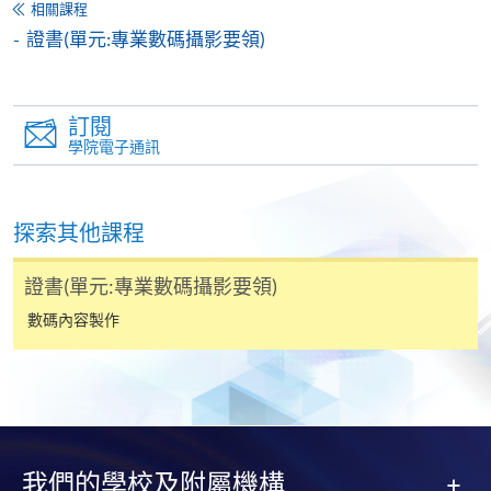
相關課程
- 數碼特效應用
證書(單元:專業數碼攝影要領)
填寫網上報名表格
- 風景及人像數碼圖像編輯
申請人可按該課程網頁的右上角的
圖示進入網上服務網頁，然
訂閱
後按照指示填妥網上報名表格。
學院電子通訊
學習成效 Learning outcomes
1. 解釋基礎數碼攝影概念
某些課程須甄選入學，並要求申請人上載課程網頁
2. 應用數碼攝影技術創作風景及人像圖像作品；及
中指定所須文件(如學歷證明)。系統只支援doc,
探索其他課程
3. 透視及角度矯正
docx, jpg 和pdf格式之附件。
證書(單元:專業數碼攝影要領)
課程評核包括
繳交所需費用
數碼內容製作
- 解釋基礎數碼攝影概念
申請人可使用以下方式繳交報名費或課程費用:
課程評核包括
- 學生完成課程並通過考核可按香港大學體制，經香港
繳費靈網上服務
- 申請人須先開立繳費靈戶口及設
大學專業進修學院頒授證書(單元 : 風景及人像的數碼攝
定繳費靈網上密碼。有關如何申請繳費靈戶口及密
影)
碼，請瀏覽繳費靈網址
http://www.ppshk.com
。
我們的學校及附屬機構