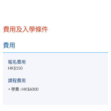
- 合約管理的注意事項
- 票據管理系號
- 授權書管理
費用及入學條件
- 其他管理工具概述
費用
報名費用
VI.
應收帳款管理方法與實施
HK$150
- 應收帳款的追蹤與管理方法
課程費用
- 應收帳款管理的實施
學費 : HK$6000
- 付款違約的警示信號