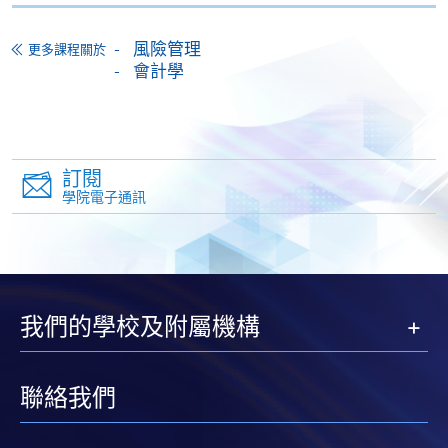
申請/報讀指南 :
風險管理
更多課程關於
-
短期課程
會計學
-
個別學歷頒授課程
報讀同一學歷頒授課程內其他單元
訂閱
學院電子通訊
個別課程為須報讀同一學歷頒授課程及其他單元或繳
交下期學費的學員，提供網上服務，如學員就讀的課
程設有此服務，課程負責人會通知學員有關程序。
網上支付可通過「繳費靈」(PPS) (不適用於手機)、
我們的學校及附屬機構
VISA 或 Mastercard、「微信支付」(Online WeChat
Pay) 、「支付寶」(Online Alipay) 或 「轉數快」(FPS)
繳付學費。
聯絡我們