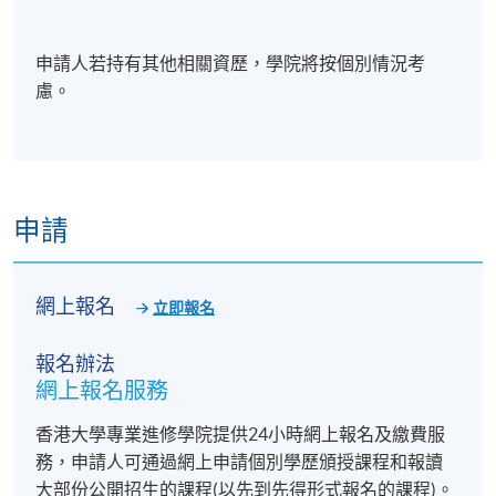
個人作業 ：一份針對企業信貸風險分析的個案研究
(1,000字）
申請人若持有其他相關資歷，學院將按個別情況考
慮。
學銜
學員修畢課程，上課出席率達70%或以上，並通過評核
申請
取得合格成績，可按香港大學體制，經香港大學專業
進修學院獲准頒授 「證書(單元 : 信貸風險管理)」
網上報名
立即報名
報名辦法
網上報名服務
報名代碼
2380-AC162A
現時接受報名
香港大學專業進修學院提供24小時網上報名及繳費服
務，申請人可通過網上申請個別學歷頒授課程和報讀
大部份公開招生的課程(以先到先得形式報名的課程)。