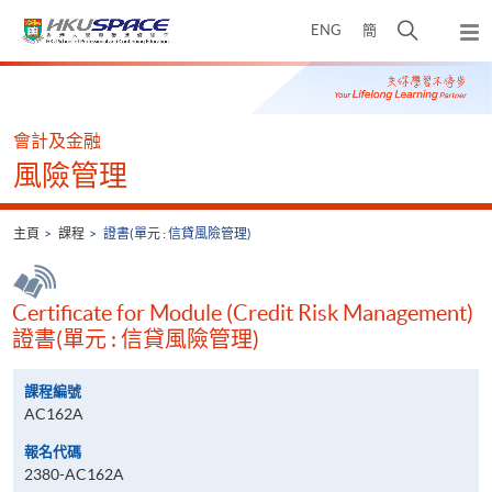
Skip
打
ENG
簡
to
彈
main
開
出
Main
content
搜
主
content
選
尋
start
單
介
會計及金融
面
風險管理
主頁
課程
證書(單元 : 信貸風險管理)
Certificate for Module (Credit Risk Management)
證書(單元 : 信貸風險管理)
課程編號
AC162A
報名代碼
2380-AC162A