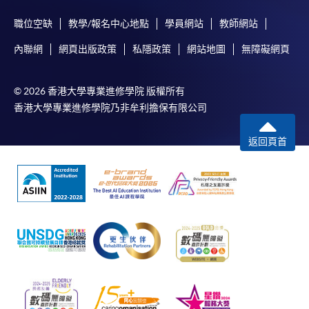
職位空缺
教學/報名中心地點
學員網站
教師網站
​學院為學歷頒授課程特設「註冊及學費通知」，適
內聯網
網頁出版政策
私隱政策
網站地圖
無障礙網頁
用於一般學歷頒授課程。
課程負責人會為學員送上「註冊及學費通知」
© 2026 香港大學專業進修學院 版權所有
香港大學專業進修學院乃非牟利擔保有限公司
(「通知」)，請填妥有關「通知」，並親往報名中
心或以郵遞方式，遞交「通知」及繳交所需費用。
返回頁首
有關繳費詳情，請參閱
付款方法
。如對報名程序有任
何疑問，請詳閱個別課程資料，或聯絡有關課程負責
人或報名中心。
課程/科目報名注意事項:
選用網上報名服務必須在已接駁互聯網及支援
JavaScript程式瀏覽器的電腦上進行。建議選用
Google Chrome瀏覽器。