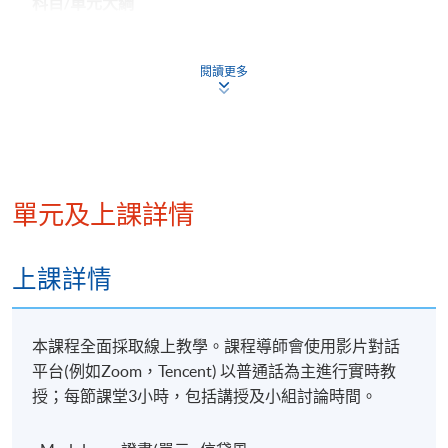
科目/單元大綱
閱讀更多
I.
信貸風險對商業的影響
- 信貸風險的出現
- 信貸風險的影響
單元及上課詳情
- 信貸風險管理的目標
上課詳情
本課程全面採取線上教學。課程導師會使用影片對話
II.
信貸管理流程與系統
平台(例如Zoom，Tencent) 以普通話為主進行實時教
授；每節課堂3小時，包括講授及小組討論時間。
- 全面的信貸管理模型