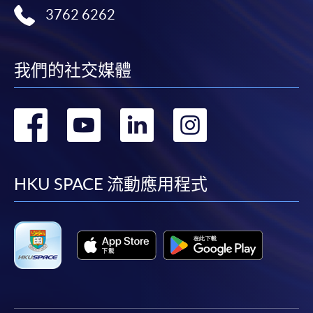
3762 6262
親身報名/郵遞
報讀新課程
我們的社交媒體
凡以「先到先得」為取錄方式的課程，請填妥
轉
轉
轉
轉
SF26報名表，親往
報名中心
或以郵遞方式連同學
費以及所需證明文件呈交。
到
到
到
到
[
下載報名表SF26
]
facebook
youtube
linkedin
instag
HKU SPACE 流動應用程式
申請學歷頒授及專業課程可能需要其他資料，報名
表可向報名中心或有關課程負責人索取。填妥申請
表格後，請連同報名費/學費以及所需證明文件親
往報名中心或以郵遞方式遞交。
報讀同一學歷頒授課程內其他單元