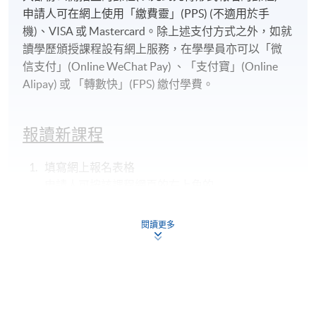
修業期
申請人可在網上使用「繳費靈」(PPS) (不適用於手
機)、VISA 或 Mastercard。除上述支付方式之外，如就
30 小時 (10 節課)
讀學歷頒授課程設有網上服務，在學學員亦可以「微
信支付」(Online WeChat Pay) 、「支付寶」(Online
Alipay) 或 「轉數快」(FPS) 繳付學費。
報讀新課程
填寫網上報名表格
申請人可按該課程網頁的右上角的
圖示進入網上服務網頁，然
閱讀更多
後按照指示填妥網上報名表格。
某些課程須甄選入學，並要求申請人上載課程網頁
中指定所須文件(如學歷證明)。系統只支援doc,
docx, jpg 和pdf格式之附件。