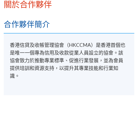
關於合作夥伴
繳交所需費用
合作夥伴簡介
申請人可使用以下方式繳交報名費或課程費用:
繳費靈網上服務
- 申請人須先開立繳費靈戶口及設
香港信貸及收帳管理協會（HKCCMA）是香港首個也
定繳費靈網上密碼。有關如何申請繳費靈戶口及密
是唯一一個專為信用及收款從業人員設立的協會。該
碼，請瀏覽繳費靈網址
http://www.ppshk.com
。
協會致力於推動專業標準、促進行業發展，並為會員
提供培訓和資源支持，以提升其專業技能和行業知
*信用咭網上繳費服務
- 申請人可以 VISA 或
識。
Mastercard（包括「香港大學專業進修學院
Mastercard卡」）繳付學費。
*香港大學專業進修學院Mastercard卡
持有人如欲享用十個
月免息分期付款優惠，必須親臨本學院設有報名服務的教
學中心作付款安排。
如欲了解如何於網上報讀新課程及繳費，請瀏覽網上