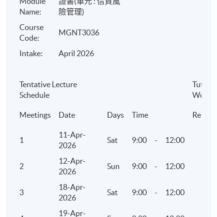
Module
證書
(
單元
:
信貸風
- 信貸管理人員的職責
Name:
險管理
)
- 信貸管理系統
Course
MGNT3036
Code:
Intake:
April 2026
III.
客戶資訊的來源與應用
Tentative Lecture
Tutor:
Schedule
Wong
- 商業詐騙預防
Meetings
Date
Days
Time
Remar
- 客戶分類
11-Apr-
1
Sat
9:00
-
12:00
2026
- 相關資訊收集
12-Apr-
2
Sun
9:00
-
12:00
2026
1.新客戶
18-Apr-
3
Sat
9:00
-
12:00
2.現有客戶
2026
19-Apr-