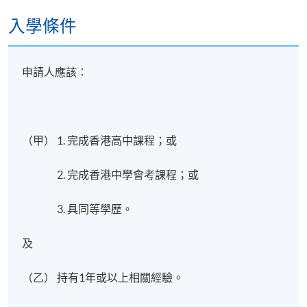
入學條件
VII.
逾期應收帳款的回收原則與策略
申請人應該：
- 企業債務的特性
- 違約客戶分析
（甲） 1. 完成香港高中課程；或
- 企業債權人的催收政策
2. 完成香港中學會考課程；或
- 成功催收的關鍵因素
3. 具同等學歷。
- 企業債權人催收的基本原則
及
（乙） 持有1年或以上相關經驗。
評核