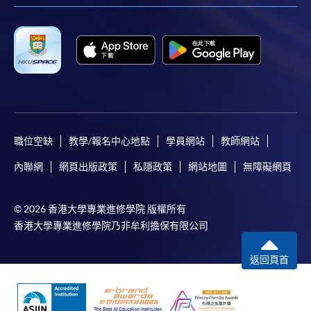
*香港大學專業進修學院Mastercard卡
持有人如欲享用十個
月免息分期付款優惠，必須親臨本學院設有報名服務的教
學中心作付款安排。
如欲了解如何於網上報讀新課程及繳費，請瀏覽網上
申請/報讀指南 :
-
短期課程
職位空缺
教學/報名中心地點
學員網站
教師網站
-
個別學歷頒授課程
內聯網
網頁出版政策
私隱政策
網站地圖
無障礙網頁
報讀同一學歷頒授課程內其他單元
© 2026 香港大學專業進修學院 版權所有
香港大學專業進修學院乃非牟利擔保有限公司
個別課程為須報讀同一學歷頒授課程及其他單元或繳
交下期學費的學員，提供網上服務，如學員就讀的課
返回頁首
程設有此服務，課程負責人會通知學員有關程序。
網上支付可通過「繳費靈」(PPS) (不適用於手機)、