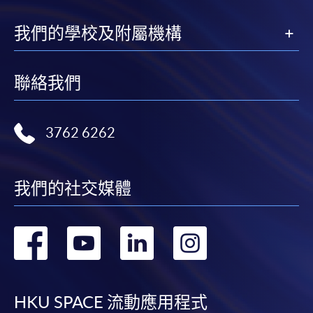
某些課程須甄選入學，並要求申請人上載課程網頁
我們的學校及附屬機構
中指定所須文件(如學歷證明)。系統只支援doc,
docx, jpg 和pdf格式之附件。
聯絡我們
繳交所需費用
3762 6262
申請人可使用以下方式繳交報名費或課程費用:
繳費靈網上服務
- 申請人須先開立繳費靈戶口及設
我們的社交媒體
定繳費靈網上密碼。有關如何申請繳費靈戶口及密
碼，請瀏覽繳費靈網址
http://www.ppshk.com
。
轉
轉
轉
轉
*信用咭網上繳費服務
- 申請人可以 VISA 或
Mastercard（包括「香港大學專業進修學院
到
到
到
到
Mastercard卡」）繳付學費。
facebook
youtube
linkedin
instag
HKU SPACE 流動應用程式