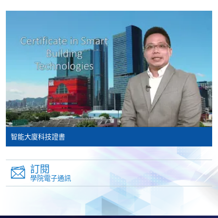
網上報名服務
香港大學專業進修學院提供24小時網上報名及繳費服
務，申請人可通過網上申請個別學歷頒授課程和報讀
大部份公開招生的課程(以先到先得形式報名的課程)。
申請人可在網上使用「繳費靈」(PPS) (不適用於手
機)、VISA 或 Mastercard。除上述支付方式之外，如就
讀學歷頒授課程設有網上服務，在學學員亦可以「微
信支付」(Online WeChat Pay) 、「支付寶」(Online
Alipay) 或 「轉數快」(FPS) 繳付學費。
智能大廈科技證書
報讀新課程
訂閱
填寫網上報名表格
學院電子通訊
申請人可按該課程網頁的右上角的
圖示進入網上服務網頁，然
後按照指示填妥網上報名表格。