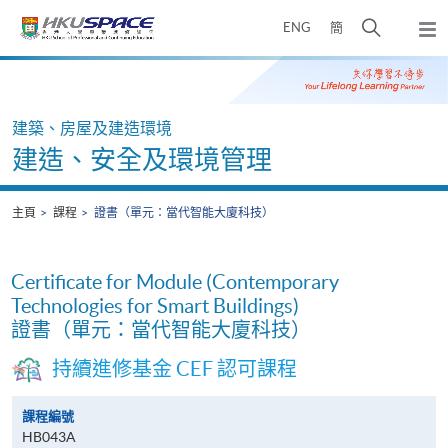
Skip
打
ENG
簡
to
彈
main
開
出
Main
content
搜
主
content
選
尋
start
單
介
建築、房屋及建造環境
面
建造、安全及環境管理
主頁
課程
證書（單元：當代智能大廈科技）
Certificate for Module (Contemporary
Technologies for Smart Buildings)
證書（單元：當代智能大廈科技）
持續進修基金 CEF 認可課程
課程編號
HB043A