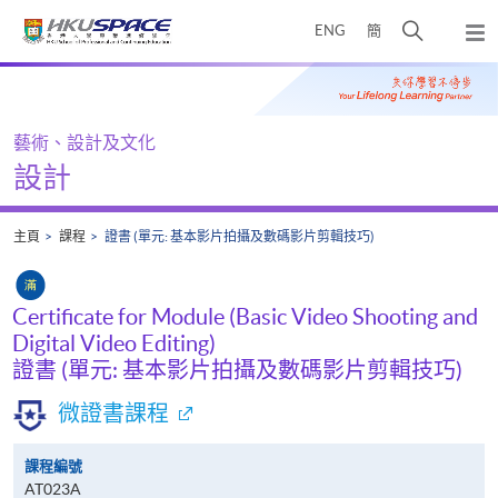
Skip
打
ENG
簡
to
彈
main
開
出
Main
content
搜
主
content
選
尋
start
單
介
藝術、設計及文化
面
設計
主頁
課程
證書 (單元: 基本影片拍攝及數碼影片剪輯技巧)
Certificate for Module (Basic Video Shooting and
Digital Video Editing)
證書 (單元: 基本影片拍攝及數碼影片剪輯技巧)
微證書課程
課程編號
AT023A