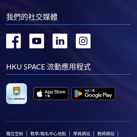
我們的社交媒體
轉
轉
轉
轉
到
到
到
到
facebook
youtube
linkedin
instag
HKU SPACE 流動應用程式
職位空缺
教學/報名中心地點
學員網站
教師網站