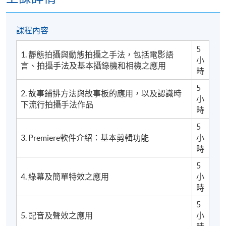
課程內容
5
1. 靜態拍攝與動態拍攝之手法，包括電影語
小
言、拍攝手法及基本攝錄機和相機之應用
時
5
2. 故事鋪排方法與故事板的應用，以及認識時
小
下流行拍攝手法作品
時
5
3. Premiere軟件介紹：基本剪輯功能
小
時
5
4. 綠幕及簡單特效之應用
小
時
5
5. 配音及聲效之應用
小