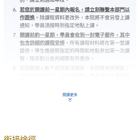
若您於開課前一星期內報名，請立刻聯繫本部門以
作跟進
。除課程資料更改外，本院將不會另發上課
通知，學員須按時到指定地點上課。
開課前約一星期，學員會收到一封電子郵件，其中
包含詳細的課程安排
，所有課程材料將在第一堂課
提供。學生應按照指定的時間和地點參加第一次課
程，除非對公告的細節有所更改。
若因報讀人數不足而取消課程，本院將安排退款；
但在其他情況下，則
不設退款，學員也不能轉至其
他班別或課程
。
若個別學員缺席，本院將不提供補課或其他安排。
閱讀更多
報名代碼
2450-1967NW
開課日期
2026年10月10日 (星期六)
時間
10:00am - 1:00pm
銜接途徑