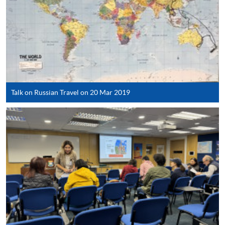
SF26報名表，親往
報名中心
或以郵遞方式連同學
費以及所需證明文件呈交。
[
下載報名表SF26
]
申請學歷頒授及專業課程可能需要其他資料，報名
表可向報名中心或有關課程負責人索取。填妥申請
Talk on Russian Travel on 20 Mar 2019
表格後，請連同報名費/學費以及所需證明文件親
往報名中心或以郵遞方式遞交。
報讀同一學歷頒授課程內其他單元
​學院為學歷頒授課程特設「註冊及學費通知」，適
用於一般學歷頒授課程。
課程負責人會為學員送上「註冊及學費通知」