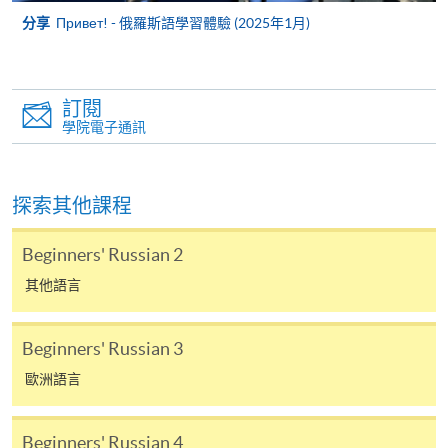
(「通知」)，請填妥有關「通知」，並親往報名中
分享
Привет! - 俄羅斯語學習體驗 (2025年1月)
心或以郵遞方式，遞交「通知」及繳交所需費用。
有關繳費詳情，請參閱
付款方法
。如對報名程序有任
何疑問，請詳閱個別課程資料，或聯絡有關課程負責
訂閱
學院電子通訊
人或報名中心。
課程/科目報名注意事項:
探索其他課程
選用網上報名服務必須在已接駁互聯網及支援
JavaScript程式瀏覽器的電腦上進行。建議選用
Beginners' Russian 2
Google Chrome瀏覽器。
其他語言
申請人不應閒置申請超過10分鐘。否則，申請人
必須重新開始整個申請程序。
Beginners' Russian 3
網上報名只支援「提早報讀優惠」。如需享用其他
歐洲語言
報讀優惠，請親臨學院的報名中心報名。
在網上報名過程中，由於提交課程申請和付款在系
Beginners' Russian 4
統處理上為兩個不同的程序，成功付款並不保證成