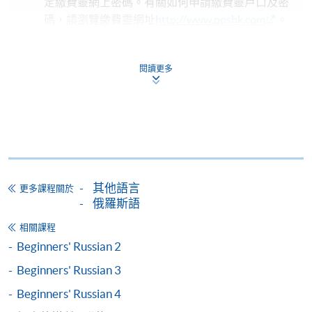
定繳費靈網上密碼。有關如何申請繳費靈戶口及密
碼，請瀏覽繳費靈網址
http://www.ppshk.com
。
*信用咭網上繳費服務
- 申請人可以 VISA 或
閱讀更多
Mastercard（包括「香港大學專業進修學院
Mastercard卡」）繳付學費。
*香港大學專業進修學院Mastercard卡
持有人如欲享用十個
月免息分期付款優惠，必須親臨本學院設有報名服務的教
學中心作付款安排。
其他語言
更多課程關於
如欲了解如何於網上報讀新課程及繳費，請瀏覽網上
俄羅斯語
申請/報讀指南 :
相關課程
-
短期課程
Beginners' Russian 2
Beginners' Russian 3
-
個別學歷頒授課程
Beginners' Russian 4