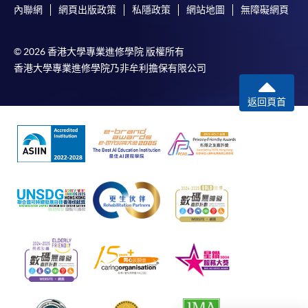
以上中文本純作參考之用，如內容與英文版本有任何歧義，一
內聯網
網頁出版政策
私隱政策
網站地圖
無障礙網頁
切以英文版本為準。
© 2026 香港大學專業進修學院 版權所有
香港大學專業進修學院乃非牟利擔保有限公司
付款方法
返回頁首
1. 現金、「易辦事」（EPS）、微信支付
(WeChat Pay) 或支付寶(Alipay)
申請人可親臨學院任何一所報名中心，以現金、「易
辦事」、微信支付（WeChat Pay）或支付寶
（Alipay） 繳付學費。
2. 支票或銀行本票
如以劃線支票或銀行本票繳付，抬頭請註明「香港大
學專業進修學院」。支票背面請寫上課程名稱及申請
人姓名。 閣下可：