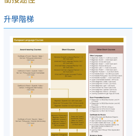
地點
HKU SPACE Po Leung Kuk Stanley Ho
Community College (HPSHCC) Campus, 66
Leighton Road, Causeway Bay, Hong Kong.
升學階梯
現時接受報名
修業期
10 講
每講3小時
地點
港大保良何鴻燊社區書院