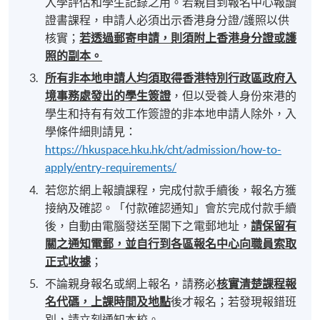
入學評估和學生記錄之用。若親自到報名中心報讀
證書課程，申請人必須出示香港身分證/護照以供
核實；
若透過郵寄申請，則須附上香港身分證或護
照的副本。
所有非本地申請人均須取得香港特別行政區政府入
境事務處發出的學生簽證
，但以受養人身份來港的
學生和持有有效工作簽證的非本地申請人除外，入
學條件細則請見：
https://hkuspace.hku.hk/cht/admission/how-to-
apply/entry-requirements/
若您於網上報讀課程，完成付款手續後，報名方獲
接納及確認。「付款確認通知」會於完成付款手續
後，自動由電腦發送至閣下之電郵地址，
請保留有
關之通知電郵，並自行到各區報名中心向職員索取
正式收據
；
不論親身報名或網上報名，請務必
核實清楚課程報
名代碼，上課時間及地點
後才報名；若發現報錯班
別，請立刻通知本校。