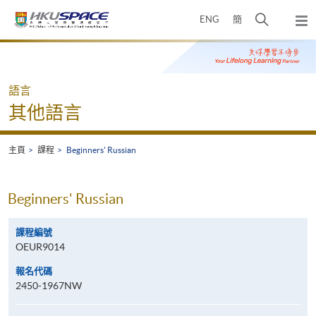
Skip
打
ENG
簡
to
彈
main
開
出
Main
content
搜
主
content
選
尋
start
單
介
語言
面
其他語言
主頁
課程
Beginners' Russian
Beginners' Russian
課程編號
OEUR9014
報名代碼
2450-1967NW