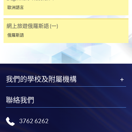
功被獲取錄。任何不成功的申請，課程組職員將儘
歐洲語言
快與 閣下聯絡。
申請人應注意，不論親身或網上報讀，相同的課
網上旅遊俄羅斯語 (一)
程/科目只可提交一次申請。
俄羅斯語
在網上報名過程中，付款成功後，網頁將顯示付款
確認。另外，確認電子郵件亦會發送到 閣下的電
子郵件帳戶。請保留確定回條作日後查詢用途。
除特殊情況(例如課程因報名人數不足而被取消)及
法例規定外，一切已繳費用，概不退還。
我們的學校及附屬機構
如須甄選入學，則正式收據並不可作為 閣下已獲
取錄的證明。學院將在截止報名日期後儘快通知申
請者是否獲取錄。落選的申請人將獲退還已繳交的
聯絡我們
學費。
3762 6262
免責聲明