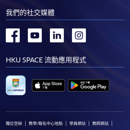
我們的社交媒體
本學院為學院開設的其中一些課程提供在線服務的平台。雖然
本學院會力求在有關網頁上刊載的資訊正確和合時，但本學院
卻不能為這些資訊作出任何明確或隱含的保證。本學院尤其不
轉
轉
轉
轉
會保證下列各項：資訊並無侵犯版權，資訊可安全使用、資訊
到
到
到
到
準確、資訊適合任何目的、資訊不含電腦病毒等。
facebook
youtube
linkedin
instag
本學院（包括其僱員及附屬機構）對你在網上付款而由下列原
HKU SPACE 流動應用程式
因所導致的任何損失，一概不負責；上述原因包括：（1）由
付款銀行或獨立商戶因為付款的網關在處理付款的信用卡、付
款卡、智能卡或其他付款的設施時出現任何信息或資訊傳送的
失誤、延誤、中斷、中止、或限制（2）從付款的網關傳送而
來的任何信息或資訊中出現的疏忽、錯誤、誤差或遺漏；
（3）付款的網關在完成網上付款時出現的故障、失靈、或失
誤；（4）任何由付款的網關引起或與付款的網關相關的原
因，包括未獲授權進入、資料傳送的改動、任何非法行為等。
職位空缺
教學/報名中心地點
學員網站
教師網站