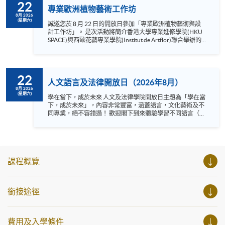
22
專業歐洲植物藝術工作坊
8月 2026
(星期六)
誠邀您於 8 月 22 日的開放日參加「專業歐洲植物藝術與設
計工作坊」。 是次活動將簡介香港大學專業進修學院(HKU
SPACE)與西歐花藝專業學院(Institut de Artflor)聯合舉辦的
《專業歐洲植物藝術與設計文憑》課程，並特設 40 分鐘的
體驗工作坊，讓您親身體驗文憑課程中的專業培訓方法與沉
浸式學習環境。在實踐環節後，我們亦設有詳盡的問答環
節，解答您關於課程及工作坊的不同疑問。 這並非一般的休
22
閒美術工作坊，而是一節結構嚴謹的體驗課程，旨在讓您具
人文語言及法律開放日（2026年8月）
體了解及親身體驗文憑級別的植物藝術專業培訓。工作坊名
8月 2026
(星期六)
額有限，請立即報名。 語言 ：粵語、輔以英語 Instagram:
學在當下，成於未來 人文及法律學院開放日主題為「學在當
https://www.instagram.com/european_hkuspace/ Facebook:
下，成於未來」，內容非常豐富，涵蓋語言，文化藝術及不
https://www.facebook.com/hkuspace.european YouTube:
同專業，絕不容錯過！ 歡迎閣下到來體驗學習不同語言（包
https://www.youtube.com/@europeanhkuspace7078
括英、法、德、西班牙、阿拉伯、日、韓和泰語）的樂趣，
參與相關講座。不同行業的專業人士亦會出席分享他們的專
業知識和經驗，對有志成為律師、建築師、物業管理從業員
的你，絕對是機會難逢。若你想瞭解心理學及相關的日常應
用，我們的講座更是首選之列。 開放日一共設有35個工作
課程概覽
坊、體驗課堂和豐富資訊講座。萬勿錯過是次活動，記得把
握機會，立刻報名參加，規劃學習之路，成就你的未來藍
圖！
銜接途徑
費用及入學條件