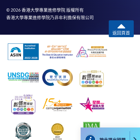
失誤、延誤、中斷、中止、或限制（2）從付款的網關傳送而
來的任何信息或資訊中出現的疏忽、錯誤、誤差或遺漏；
© 2026 香港大學專業進修學院 版權所有
香港大學專業進修學院乃非牟利擔保有限公司
（3）付款的網關在完成網上付款時出現的故障、失靈、或失
誤；（4）任何由付款的網關引起或與付款的網關相關的原
返回頁首
因，包括未獲授權進入、資料傳送的改動、任何非法行為等。
以上中文本純作參考之用，如內容與英文版本有任何歧義，一
切以英文版本為準。
付款方法
1. 現金、「易辦事」（EPS）、微信支付
(WeChat Pay) 或支付寶(Alipay)
申請人可親臨學院任何一所報名中心，以現金、「易
辦事」、微信支付（WeChat Pay）或支付寶
（Alipay） 繳付學費。
按此提出疑問