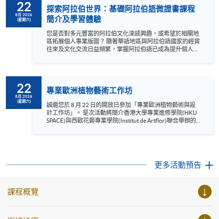
22
探索阿拉伯世界：基礎阿拉伯語微證書課程
8月 2026
簡介及學習體驗
(星期六)
您是否對多元豐富的阿拉伯文化深感興趣，或希望於相關地
區拓展個人事業版圖？ 隨著華語地區與阿拉伯語國家的經貿
往來及文化交流日益頻繁，掌握阿拉伯語已成為提升個人競
爭力的獨特優勢 。 不論您是零起點的語言愛好者，還是計劃
與中東開展業務的在職人士，我們誠邀您參與是次課程簡介
會與學習體驗。 在本次活動中，您將會： 深入了解課程，
『證書 (單元 : 基礎阿拉伯語)』已被納入持續進修基金(CEF)
22
可獲發還款項的名單，是次簡介會讓您掌握其課程大綱、評
專業歐洲植物藝術工作坊
核要求等等； 趣味學習體驗： 由導師帶領進行互動式「課堂
8月 2026
(星期六)
體驗」，親身感受阿拉伯字母的奧妙、嘗試最基礎的日常問
誠邀您於 8 月 22 日的開放日參加「專業歐洲植物藝術與設
候語（如自我介紹與問好），並練習基本發音； 探索阿拉伯
計工作坊」。 是次活動將簡介香港大學專業進修學院(HKU
文化： 您可以了解多一點阿拉伯世界的風土人情、基本社交
SPACE)與西歐花藝專業學院(Institut de Artflor)聯合舉辦的
禮儀等； 導師諮詢及問答環節： 與專業導師及課程團隊直
《專業歐洲植物藝術與設計文憑》課程，並特設 40 分鐘的
接對話，為您的進修方向解惑 。 適合對象： 對阿拉伯語零
體驗工作坊，讓您親身體驗文憑課程中的專業培訓方法與沉
基礎的初學者、希望了解阿拉伯世界商務及文化的人士、以
浸式學習環境。在實踐環節後，我們亦設有詳盡的問答環
及語言及文化愛好者。歡迎立即報名! 證書（單元：基礎阿
節，解答您關於課程及工作坊的不同疑問。 這並非一般的休
拉伯語） 資歷架構級別：1 資...
閒美術工作坊，而是一節結構嚴謹的體驗課程，旨在讓您具
更多活動預告
體了解及親身體驗文憑級別的植物藝術專業培訓。工作坊名
額有限，請立即報名。 語言 ：粵語、輔以英語 Instagram:
https://www.instagram.com/european_hkuspace/ Facebook:
課程概覽
https://www.facebook.com/hkuspace.european YouTube:
https://www.youtube.com/@europeanhkuspace7078