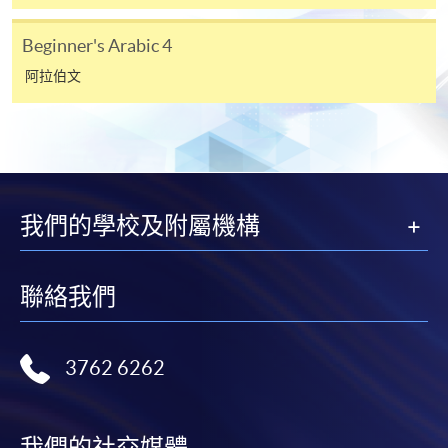
申請人不應閒置申請超過10分鐘。否則，申請人
必須重新開始整個申請程序。
Beginner's Arabic 4
網上報名只支援「提早報讀優惠」。如需享用其他
阿拉伯文
報讀優惠，請親臨學院的報名中心報名。
在網上報名過程中，由於提交課程申請和付款在系
統處理上為兩個不同的程序，成功付款並不保證成
功被獲取錄。任何不成功的申請，課程組職員將儘
快與 閣下聯絡。
我們的學校及附屬機構
申請人應注意，不論親身或網上報讀，相同的課
程/科目只可提交一次申請。
在網上報名過程中，付款成功後，網頁將顯示付款
聯絡我們
確認。另外，確認電子郵件亦會發送到 閣下的電
子郵件帳戶。請保留確定回條作日後查詢用途。
3762 6262
除特殊情況(例如課程因報名人數不足而被取消)及
法例規定外，一切已繳費用，概不退還。
如須甄選入學，則正式收據並不可作為 閣下已獲
我們的社交媒體