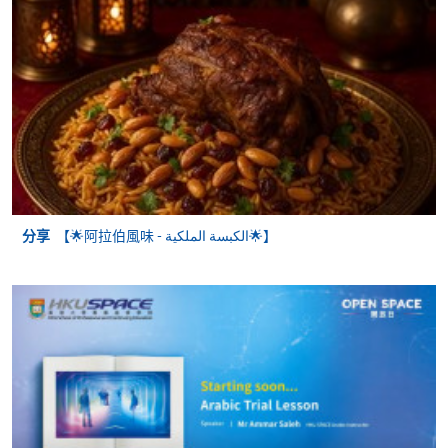
親身報名/郵遞
報讀新課程
凡以「先到先得」為取錄方式的課程，請填妥
SF26報名表，親往
報名中心
或以郵遞方式連同學
費以及所需證明文件呈交。
分享
【🌟阿拉伯風味 - الكبسة الملكية‎🌟】
[
下載報名表SF26
]
申請學歷頒授及專業課程可能需要其他資料，報名
表可向報名中心或有關課程負責人索取。填妥申請
表格後，請連同報名費/學費以及所需證明文件親
往報名中心或以郵遞方式遞交。