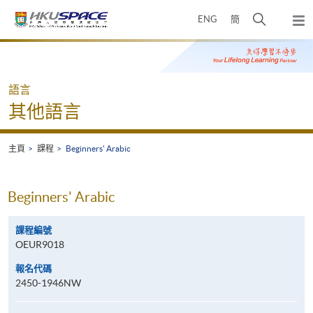
Skip
打
ENG
簡
to
彈
main
開
出
Main
content
搜
主
content
選
尋
start
單
介
語言
面
其他語言
主頁
課程
Beginners' Arabic
Beginners' Arabic
課程編號
OEUR9018
報名代碼
2450-1946NW