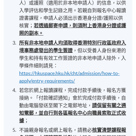
人）或護照（適用於非本地申請人）的信息，以供
入學評估和學生記錄之用。若親自到報名中心報讀
證書課程，申請人必須出示香港身分證/護照以供
核實；
若透過郵寄申請，則須附上香港身分證或護
照的副本。
所有非本地申請人均須取得香港特別行政區政府入
境事務處發出的學生簽證
，但以受養人身份來港的
學生和持有有效工作簽證的非本地申請人除外，入
學條件細則請見：
https://hkuspace.hku.hk/cht/admission/how-to-
apply/entry-requirements/
若您於網上報讀課程，完成付款手續後，報名方獲
接納。「付款確認通知」會於完成付款手續後，自
動由電腦發送至閣下之電郵地址，
請保留有關之通
知電郵，並自行到各區報名中心向職員索取正式收
據
；
不論親身報名或網上報名，請務必
核實清楚課程報