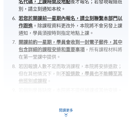
名代碼，上課時間及地點
後才報名；若發現報錯班
別，請立刻通知本校。
若您於開課前一星期內報名，請立刻聯繫本部門以
作跟進
。除課程資料更改外，本院將不會另發上課
通知，學員須按時到指定地點上課。
開課前約一星期，學員會收到一封電子郵件，其中
包含詳細的課程安排和重要事項
，所有課程材料將
在第一堂課中提供。
若因報讀人數不足而取消課程，本院將安排退款；
但在其他情況下，則
不設退款，學員也不能轉至其
他班別或課程
。
若個別學員缺席，本院將不提供補課或其他安排。
報名代碼
2450-1946NW
閱讀更多
開課日期
2026年10月10日 (星期六)
時間
2:30pm - 5:30pm