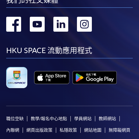
取錄的證明。學院將在截止報名日期後儘快通知申
請者是否獲取錄。落選的申請人將獲退還已繳交的
學費。
轉
轉
轉
轉
到
到
到
到
facebook
youtube
linkedin
instag
免責聲明
HKU SPACE 流動應用程式
本學院為學院開設的其中一些課程提供在線服務的平台。雖然
本學院會力求在有關網頁上刊載的資訊正確和合時，但本學院
卻不能為這些資訊作出任何明確或隱含的保證。本學院尤其不
會保證下列各項：資訊並無侵犯版權，資訊可安全使用、資訊
準確、資訊適合任何目的、資訊不含電腦病毒等。
本學院（包括其僱員及附屬機構）對你在網上付款而由下列原
因所導致的任何損失，一概不負責；上述原因包括：（1）由
職位空缺
教學/報名中心地點
學員網站
教師網站
付款銀行或獨立商戶因為付款的網關在處理付款的信用卡、付
內聯網
網頁出版政策
私隱政策
網站地圖
無障礙網頁
款卡、智能卡或其他付款的設施時出現任何信息或資訊傳送的