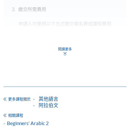
繳交所需費用
申請人可使用以下方式繳交報名費或課程費用:
繳費靈網上服務
- 申請人須先開立繳費靈戶口及設
定繳費靈網上密碼。有關如何申請繳費靈戶口及密
閱讀更多
碼，請瀏覽繳費靈網址
http://www.ppshk.com
。
*信用咭網上繳費服務
- 申請人可以 VISA 或
Mastercard（包括「香港大學專業進修學院
Mastercard卡」）繳付學費。
*香港大學專業進修學院Mastercard卡
持有人如欲享用十個
其他語言
更多課程關於
月免息分期付款優惠，必須親臨本學院設有報名服務的教
阿拉伯文
學中心作付款安排。
相關課程
Beginners' Arabic 2
如欲了解如何於網上報讀新課程及繳費，請瀏覽網上