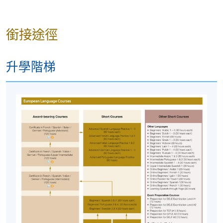
地點
HKU SPACE Po Leung Kuk Stanley Ho
Community College (HPSHCC) Campus, 66
Leighton Road, Causeway Bay, Hong Kong.
銜接途徑
現時接受報名
升學階梯
修業期
十堂, 合共三十小時
地點
港大保良何鴻燊社區書院