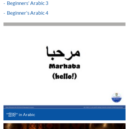
申請/報讀指南 :
Beginners’ Arabic 3
Beginner's Arabic 4
-
短期課程
-
個別學歷頒授課程
報讀同一學歷頒授課程內其他單元
個別課程為須報讀同一學歷頒授課程及其他單元或繳
交下期學費的學員，提供網上服務，如學員就讀的課
程設有此服務，課程負責人會通知學員有關程序。
網上支付可通過「繳費靈」(PPS) (不適用於手機)、
VISA 或 Mastercard、「微信支付」(Online WeChat
Pay) 、「支付寶」(Online Alipay) 或 「轉數快」(FPS)
繳付學費。
"您好" in Arabic