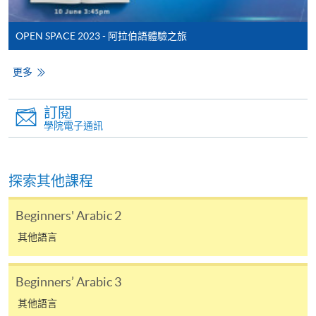
報讀同一學歷頒授課程內其他單元
OPEN SPACE 2023 - 阿拉伯語體驗之旅
​學院為學歷頒授課程特設「註冊及學費通知」，適
用於一般學歷頒授課程。
更多
課程負責人會為學員送上「註冊及學費通知」
訂閱
(「通知」)，請填妥有關「通知」，並親往報名中
學院電子通訊
心或以郵遞方式，遞交「通知」及繳交所需費用。
有關繳費詳情，請參閱
付款方法
。如對報名程序有任
探索其他課程
何疑問，請詳閱個別課程資料，或聯絡有關課程負責
人或報名中心。
Beginners' Arabic 2
課程/科目報名注意事項:
其他語言
選用網上報名服務必須在已接駁互聯網及支援
Beginners’ Arabic 3
JavaScript程式瀏覽器的電腦上進行。建議選用
Google Chrome瀏覽器。
其他語言