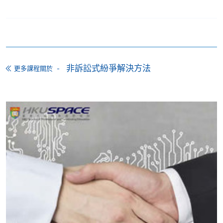
如欲了解如何於網上報讀新課程及繳費，請瀏覽網上
申請/報讀指南 :
-
短期課程
非訴訟式紛爭解決方法
更多課程關於
-
個別學歷頒授課程
報讀同一學歷頒授課程內其他單元
個別課程為須報讀同一學歷頒授課程及其他單元或繳
交下期學費的學員，提供網上服務，如學員就讀的課
程設有此服務，課程負責人會通知學員有關程序。
網上支付可通過「繳費靈」(PPS) (不適用於手機)、
VISA 或 Mastercard、「微信支付」(Online WeChat
Pay) 、「支付寶」(Online Alipay) 或 「轉數快」(FPS)
繳付學費。