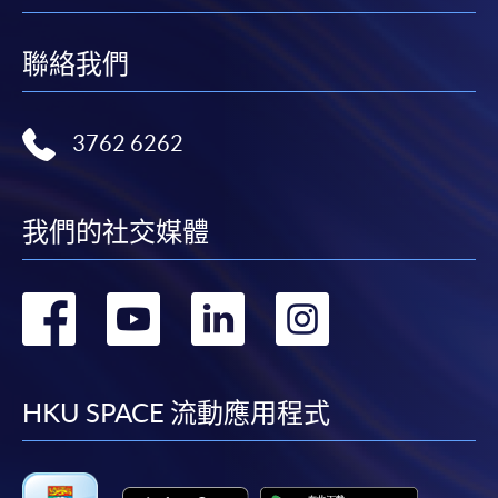
報讀同一學歷頒授課程內其他單元
聯絡我們
​學院為學歷頒授課程特設「註冊及學費通知」，適
用於一般學歷頒授課程。
3762 6262
課程負責人會為學員送上「註冊及學費通知」
(「通知」)，請填妥有關「通知」，並親往報名中
我們的社交媒體
心或以郵遞方式，遞交「通知」及繳交所需費用。
轉
轉
轉
轉
有關繳費詳情，請參閱
付款方法
。如對報名程序有任
何疑問，請詳閱個別課程資料，或聯絡有關課程負責
到
到
到
到
人或報名中心。
facebook
youtube
linkedin
instag
HKU SPACE 流動應用程式
課程/科目報名注意事項:
選用網上報名服務必須在已接駁互聯網及支援
JavaScript程式瀏覽器的電腦上進行。建議選用