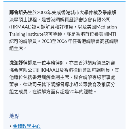
鄭會圻先生
於2003年完成香港城市大學仲裁及爭議解
決學碩士課程，是香港調解資歷評審協
會
有限公司
(
HKMAAL
)
認可調解員和評核員，以及美國Mediation
Training Institute
認可導師，亦是香港首位獲美國MTI
認可的調解員。2003至2006
年任香港調解會商務調解
組主席。
冼泇妤律師
是一位事務律師，亦是香港調解資歷評審
協会有限公司(HKMAAL)及香港律師會認可調解員，其
他職位包括香港調解會副主席、聯合調解專線辦事處
董事、律政司長轄下調解督導小組公眾教育及推廣分
組之成員，在調解方面有超過20年的經驗。
地點
金鐘教學中心