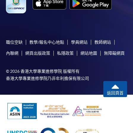
Google Chrome瀏覽器。
申請人不應閒置申請超過10分鐘。否則，申請人
必須重新開始整個申請程序。
網上報名只支援「提早報讀優惠」。如需享用其他
報讀優惠，請親臨學院的報名中心報名。
職位空缺
教學/報名中心地點
學員網站
教師網站
在網上報名過程中，由於提交課程申請和付款在系
內聯網
網頁出版政策
私隱政策
網站地圖
無障礙網頁
統處理上為兩個不同的程序，成功付款並不保證成
功被獲取錄。任何不成功的申請，課程組職員將儘
快與 閣下聯絡。
© 2026 香港大學專業進修學院 版權所有
香港大學專業進修學院乃非牟利擔保有限公司
申請人應注意，不論親身或網上報讀，相同的課
程/科目只可提交一次申請。
返回頁首
在網上報名過程中，付款成功後，網頁將顯示付款
確認。另外，確認電子郵件亦會發送到 閣下的電
子郵件帳戶。請保留確定回條作日後查詢用途。
除特殊情況(例如課程因報名人數不足而被取消)及
法例規定外，一切已繳費用，概不退還。