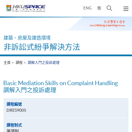
Skip
打
ENG
簡
to
彈
main
開
出
Main
content
搜
主
content
選
尋
start
單
介
建築、房屋及建造環境
面
非訴訟式紛爭解決方法
主頁
課程
調解入門之投訴處理
Basic Mediation Skills on Complaint Handling
調解入門之投訴處理
課程編號
DRES9005
課程制式
兼讀制