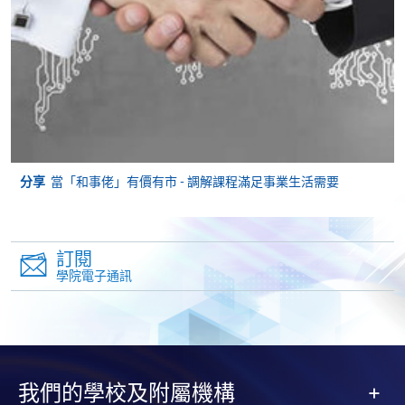
親身報名/郵遞
報讀新課程
凡以「先到先得」為取錄方式的課程，請填妥
分享
當「和事佬」有價有市 - 調解課程滿足事業生活需要
SF26報名表，親往
報名中心
或以郵遞方式連同學
費以及所需證明文件呈交。
訂閱
[
下載報名表SF26
]
學院電子通訊
申請學歷頒授及專業課程可能需要其他資料，報名
表可向報名中心或有關課程負責人索取。填妥申請
表格後，請連同報名費/學費以及所需證明文件親
往報名中心或以郵遞方式遞交。
我們的學校及附屬機構