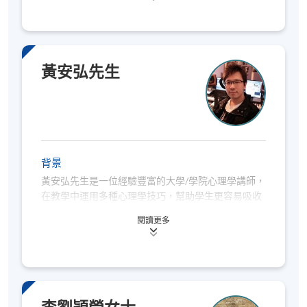
憑藉其深厚的工業及組織心理學專業背景，蔡博士善
於運用理論研究及實務經驗，在企業各個層面有效地
引導人員行為。他深信企業的成功並非取決於單純的
實力或智慧，而是源於組織的適應能力，以及團隊建
黃安弘先生
立協作夥伴關係的能力。基於這個理念，他專注協助
企業領導者發展其獨特優勢。
蔡博士在美國及香港完成學業，對於探索人類思維及
行為模式始終保持熱忱。他的專業服務範疇廣泛，橫
跨企業戰略及營運層面，包括管理團隊協調、持份者
背景
關係建立、領導才能發展、人才評估、心理測量、績
黃安弘先生是一位經驗豐富的大學/學院心理學講師，
效管理以及培訓計劃等重要領域。
在教學中運用多種心理學技巧，幫助學生更容易吸收
知識。黃先生畢業於香港大學，獲得社會科學學士學
閱讀更多
位和教育文憑，並在美國完成了教育心理學碩士學
位。他在心理學考試中取得了優異的成績，在 GRE 心
理學考試中的得分超過了全球 92% 的考生，並擅長教
導學生應對心理學考試。
自 2009 年以來，他一直是香港流行音樂界屢獲殊榮