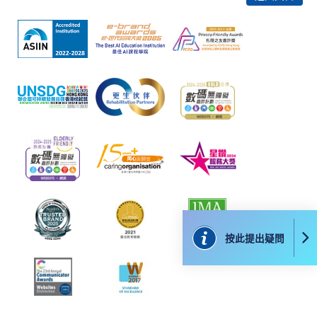
有關繳費詳情，請參閱
付款方法
。如對報名程序有任
何疑問，請詳閱個別課程資料，或聯絡有關課程負責
人或報名中心。
課程/科目報名注意事項:
選用網上報名服務必須在已接駁互聯網及支援
JavaScript程式瀏覽器的電腦上進行。建議選用
Google Chrome瀏覽器。
申請人不應閒置申請超過10分鐘。否則，申請人
必須重新開始整個申請程序。
網上報名只支援「提早報讀優惠」。如需享用其他
報讀優惠，請親臨學院的報名中心報名。
按此提出疑問
在網上報名過程中，由於提交課程申請和付款在系
統處理上為兩個不同的程序，成功付款並不保證成
功被獲取錄。任何不成功的申請，課程組職員將儘
快與 閣下聯絡。