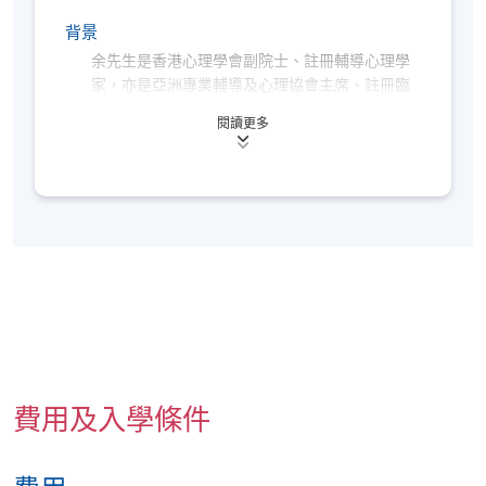
背景
余先生是香港心理學會副院士、註冊輔導心理學
家，亦是亞洲專業輔導及心理協會主席、註冊臨
床督導、輔導員。余先生畢業於香港樹仁大學並
閱讀更多
以優異成績(Distinction)獲得輔導心理學社會科學
碩士學位，並曾修讀香港大學家庭研究院證書課
程。畢業後，於大專院校教授個人成長課、團體
輔導、異常心理學、社會心理學、性格與個別差
異、自閉症譜系障礙等課程。除此，余先生亦為
本地學士及碩士學位學生擔任研究督導及臨床督
導工作。
余先生擅於分析及解決在各人生階段所遇到的個
人及生涯困擾，配合心理評估分析個人潛能和強
項，提供全人及預防性的心理治療及輔導服務。
余先生曾在主流學校、自閉症學童學校、特殊學
費用及入學條件
習障礙機構，以及不同私人及社福機構提供個人
及團體輔導、心理評估和生涯輔導服務。