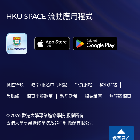
到
到
到
到
[
下載報名表SF26
]
facebook
youtube
linkedin
instag
HKU SPACE 流動應用程式
申請學歷頒授及專業課程可能需要其他資料，報名
表可向報名中心或有關課程負責人索取。填妥申請
表格後，請連同報名費/學費以及所需證明文件親
往報名中心或以郵遞方式遞交。
報讀同一學歷頒授課程內其他單元
職位空缺
教學/報名中心地點
學員網站
教師網站
​學院為學歷頒授課程特設「註冊及學費通知」，適
用於一般學歷頒授課程。
內聯網
網頁出版政策
私隱政策
網站地圖
無障礙網頁
課程負責人會為學員送上「註冊及學費通知」
© 2026 香港大學專業進修學院 版權所有
(「通知」)，請填妥有關「通知」，並親往報名中
香港大學專業進修學院乃非牟利擔保有限公司
心或以郵遞方式，遞交「通知」及繳交所需費用。
返回頁首