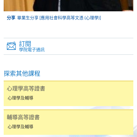
*信用咭網上繳費服務
- 申請人可以 VISA 或
Mastercard（包括「香港大學專業進修學院
分享
畢業生分享 [應用社會科學高等文憑 (心理學)]
Mastercard卡」）繳付學費。
*香港大學專業進修學院Mastercard卡
持有人如欲享用十個
月免息分期付款優惠，必須親臨本學院設有報名服務的教
訂閱
學中心作付款安排。
學院電子通訊
如欲了解如何於網上報讀新課程及繳費，請瀏覽網上
申請/報讀指南 :
探索其他課程
-
短期課程
心理學高等證書
心理學及輔導
-
個別學歷頒授課程
輔導高等證書
報讀同一學歷頒授課程內其他單元
心理學及輔導
個別課程為須報讀同一學歷頒授課程及其他單元或繳