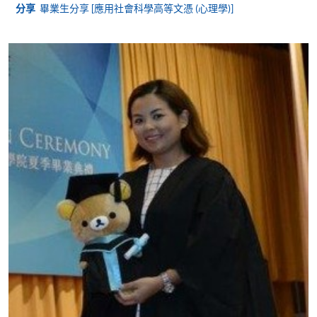
分享
畢業生分享 [應用社會科學高等文憑 (心理學)]
填寫網上報名表格
申請人可按該課程網頁的右上角的
圖示進入網上服務網頁，然
後按照指示填妥網上報名表格。
某些課程須甄選入學，並要求申請人上載課程網頁
中指定所須文件(如學歷證明)。系統只支援doc,
docx, jpg 和pdf格式之附件。
繳交所需費用
申請人可使用以下方式繳交報名費或課程費用:
繳費靈網上服務
- 申請人須先開立繳費靈戶口及設
定繳費靈網上密碼。有關如何申請繳費靈戶口及密
碼，請瀏覽繳費靈網址
http://www.ppshk.com
。