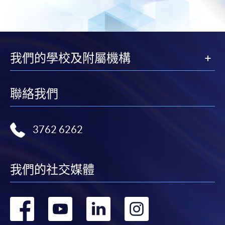
交下期學費的學員，提供網上服務，如學員就讀的課
程設有此服務，課程負責人會通知學員有關程序。
網上支付可通過「繳費靈」(PPS) (不適用於手機)、
我們的學校及附屬機構
VISA 或 Mastercard、「微信支付」(Online WeChat
Pay) 、「支付寶」(Online Alipay) 或 「轉數快」(FPS)
繳付學費。
聯絡我們
3762 6262
親身報名/郵遞
報讀新課程
我們的社交媒體
凡以「先到先得」為取錄方式的課程，請填妥
轉
轉
轉
轉
SF26報名表，親往
報名中心
或以郵遞方式連同學
費以及所需證明文件呈交。