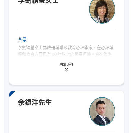
李劉穎瑩女士
的製作人、編曲家和作曲家。近年來，他將音樂和正
向心理學相結合，幫助學生提高生活滿意度。
背景
李劉穎瑩女士為註冊輔導及教育心理學家，在心理輔
導和教育方面已有 30 年以上的豐富經驗。曾在澳洲
的教育部擔當了九年的教育心理學家及在香港任職為
閱讀更多
輔導心理學家20多年。她現為私人執業的輔導心理學
家，並兼任大學講師和輔導的督導工作。近年致力推
廣「靜觀減壓」、「靜觀認知治療」及其他以靜觀為
本的訓練課程，經常為專業人士、學校、機構、精神
健康病患者及大眾舉辦靜觀訓練，並於2020年加入牛
津靜觀中心的教師伙伴計劃。
余鎮洋先生