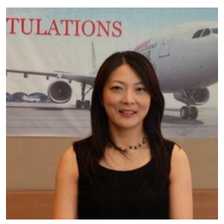
網上報名
立即報名
申請表
下載申請表
報名辦法
網上報名服務
香港大學專業進修學院提供24小時網上報名及繳費服
務，申請人可通過網上申請個別學歷頒授課程和報讀
大部份公開招生的課程(以先到先得形式報名的課程)。
申請人可在網上使用「繳費靈」(PPS) (不適用於手
機)、VISA 或 Mastercard。除上述支付方式之外，如就
讀學歷頒授課程設有網上服務，在學學員亦可以「微
信支付」(Online WeChat Pay) 、「支付寶」(Online
Alipay) 或 「轉數快」(FPS) 繳付學費。
報讀新課程