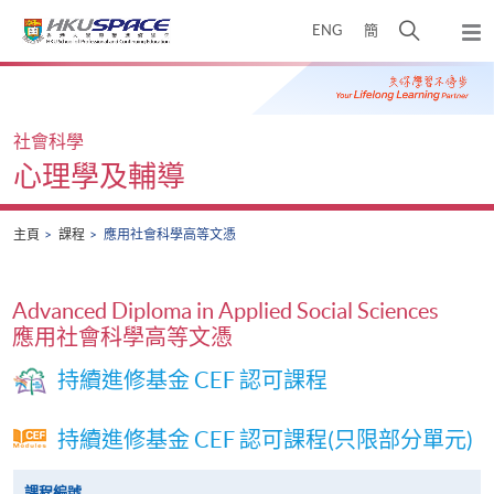
Skip
打
ENG
簡
to
彈
main
開
出
Main
content
搜
主
content
選
尋
start
單
介
社會科學
面
心理學及輔導
主頁
課程
應用社會科學高等文憑
Advanced Diploma in Applied Social Sciences
應用社會科學高等文憑
持續進修基金 CEF 認可課程
持續進修基金 CEF 認可課程(只限部分單元)
課程編號