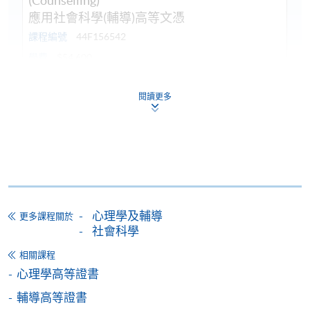
(Counselling)
應用社會科學(輔導)高等文憑
課程編號
44F156542
學費
$54,600
查詢號碼
2975-5865
閱讀更多
持續進修基金
本課程已加入持續進修基金可獲發還款項課程名單內
已被列入持續進修基金可發還款項的課程 (只限部分單元)
本課程若干單元已加入持續進修基金可獲發還款項課程名單
內
心理學及輔導
更多課程關於
社會科學
相關課程
申請
心理學高等證書
輔導高等證書