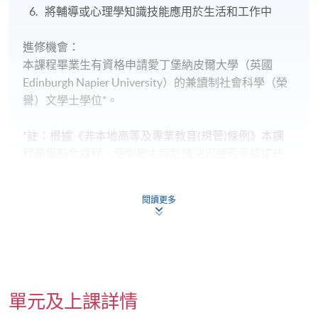
將輔導或心理學知識技能應用於生活和工作中
進修機會：
本課程畢業生有資格申請愛丁堡納皮爾大學（英國
Edinburgh Napier University）的兼讀制社會科學（榮
譽）文學士學位*。
*註：根據《非本地高等及專業教育(規管)條例》本課
程屬獲豁免課程，個別雇主可酌情決定是否承認這些
課程可令學員取得的任何資格。
閱讀更多
評核方式：
各單元主要通過課程作業（如書面報告、小組演示）
和筆試進行評估。學生須達到75%的最低出席率。
畢業資格：
修畢課程者將通過香港大學專業進修學院，在香港大
單元及上課詳情
學體系內獲頒「應用社會科學高等文憑（輔導）」或