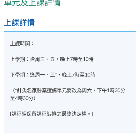
單元及上課詳情
現時接受報名
上課詳情
修業期
上課時間：
1年
上學期：逢周三、五，晚上7時至10時
地點
九龍東分校
下學期：逢周一、三*，晚上7時至10時
（*
針灸名家醫案選講
單元將改為周六，下午1時30分
至4時30分）
[課程組保留課程編排之最終決定權。]