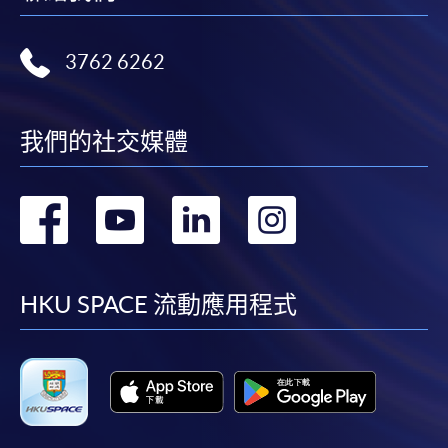
SF26報名表，親往
報名中心
或以郵遞方式連同學
費以及所需證明文件呈交。
3762 6262
[
下載報名表SF26
]
我們的社交媒體
申請學歷頒授及專業課程可能需要其他資料，報名
表可向報名中心或有關課程負責人索取。填妥申請
表格後，請連同報名費/學費以及所需證明文件親
轉
轉
轉
轉
往報名中心或以郵遞方式遞交。
到
到
到
到
報讀同一學歷頒授課程內其他單元
facebook
youtube
linkedin
instag
HKU SPACE 流動應用程式
​學院為學歷頒授課程特設「註冊及學費通知」，適
用於一般學歷頒授課程。
課程負責人會為學員送上「註冊及學費通知」