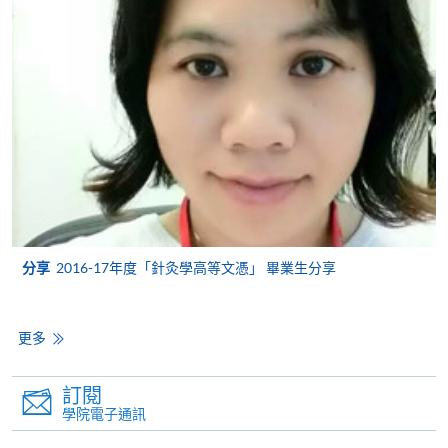
定繳費靈網上密碼。有關如何申請繳費靈戶口及密
碼，請瀏覽繳費靈網址
http://www.ppshk.com
。
*信用咭網上繳費服務
- 申請人可以 VISA 或
Mastercard（包括「香港大學專業進修學院
Mastercard卡」）繳付學費。
*香港大學專業進修學院Mastercard卡
持有人如欲享用十個
月免息分期付款優惠，必須親臨本學院設有報名服務的教
學中心作付款安排。
分享
2016-17年度「針灸學高等文憑」 畢業生分享
如欲了解如何於網上報讀新課程及繳費，請瀏覽網上
申請/報讀指南 :
更多
-
短期課程
訂閱
-
個別學歷頒授課程
學院電子通訊