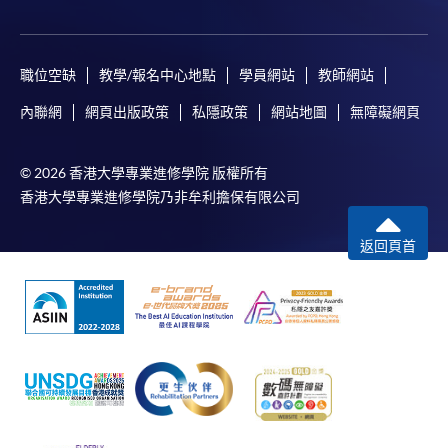
(「通知」)，請填妥有關「通知」，並親往報名中
心或以郵遞方式，遞交「通知」及繳交所需費用。
職位空缺
教學/報名中心地點
學員網站
教師網站
有關繳費詳情，請參閱
付款方法
。如對報名程序有任
何疑問，請詳閱個別課程資料，或聯絡有關課程負責
內聯網
網頁出版政策
私隱政策
網站地圖
無障礙網頁
人或報名中心。
© 2026 香港大學專業進修學院 版權所有
課程/科目報名注意事項:
香港大學專業進修學院乃非牟利擔保有限公司
選用網上報名服務必須在已接駁互聯網及支援
返回頁首
JavaScript程式瀏覽器的電腦上進行。建議選用
Google Chrome瀏覽器。
申請人不應閒置申請超過10分鐘。否則，申請人
必須重新開始整個申請程序。
網上報名只支援「提早報讀優惠」。如需享用其他
報讀優惠，請親臨學院的報名中心報名。
在網上報名過程中，由於提交課程申請和付款在系
統處理上為兩個不同的程序，成功付款並不保證成