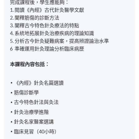
完成課程後，學生應能夠：
1. 閱讀《內經》古代針灸醫學文獻
2. 闡釋筋傷的診斷方法
3. 闡釋古今特色針灸療法的特點
4. 系統地拓展針灸治療疾病的理論知識
5. 分析古今針灸疑難病案，提高辨證論治水準
6 準確運用針灸理論分析臨床病歷
本
課程內容
包括：
《內經》針灸名篇選讀
筋傷診斷學
古今特色針法與灸法
針灸治療學進階
針灸名家醫案選講
臨床見
習（40小時）