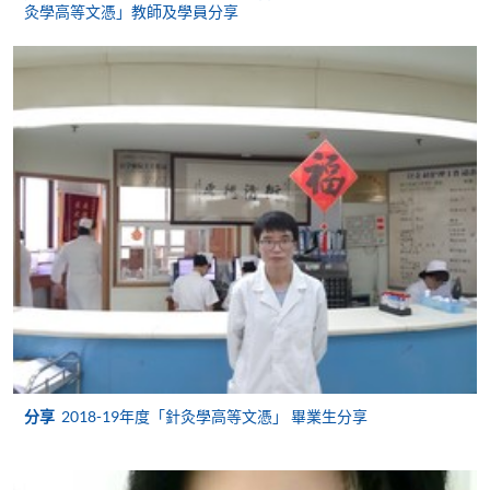
灸學高等文憑」教師及學員分享
報讀新課程
填寫網上報名表格
申請人可按該課程網頁的右上角的
圖示進入網上服務網頁，然
後按照指示填妥網上報名表格。
某些課程須甄選入學，並要求申請人上載課程網頁
中指定所須文件(如學歷證明)。系統只支援doc,
docx, jpg 和pdf格式之附件。
繳交所需費用
申請人可使用以下方式繳交報名費或課程費用:
分享
2018-19年度「針灸學高等文憑」 畢業生分享
繳費靈網上服務
- 申請人須先開立繳費靈戶口及設