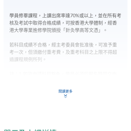
學員修畢課程，上課出席率達70
%或以上，並在所有考
核及考試中取得合格成績，可按香港大學體制，經香
港大學專業進修學院頒授「針灸學高等文憑」。
若科目
成
績不合格，經主考委員會批准後，可准予重
考一次，但須繳付重考費，及重考科目之上限不得超
過課程規例所列。
註：
1. ​​
如欲申請科目豁免，學員必須於報名時提交申
請。
閱讀更多
2. 如遇特殊情況，本院保留調整課程/科目細則
(如上課時間、地點、任教導師、學費等)的權
利。
報名代碼
2450-CM011A