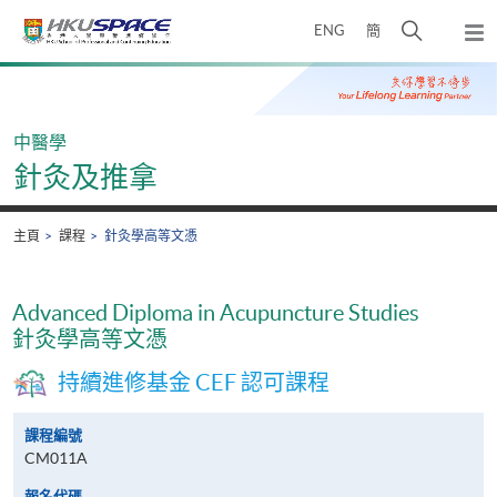
Skip
打
ENG
簡
to
彈
main
開
出
Main
content
搜
主
content
選
尋
start
單
介
中醫學
面
針灸及推拿
主頁
課程
針灸學高等文憑
Advanced Diploma in Acupuncture Studies
針灸學高等文憑
持續進修基金 CEF 認可課程
課程編號
CM011A
報名代碼