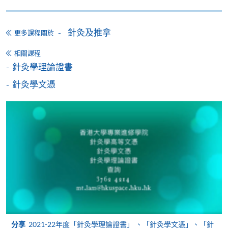
申請
針灸及推拿
更多課程關於
網上報名
立即報名
相關課程
申請表
下載申請表
針灸學理論證書
針灸學文憑
報名辦法
網上報名服務
香港大學專業進修學院提供24小時網上報名及繳費服
務，申請人可通過網上申請個別學歷頒授課程和報讀
大部份公開招生的課程(以先到先得形式報名的課程)。
申請人可在網上使用「繳費靈」(PPS) (不適用於手
機)、VISA 或 Mastercard。除上述支付方式之外，如就
讀學歷頒授課程設有網上服務，在學學員亦可以「微
信支付」(Online WeChat Pay) 、「支付寶」(Online
Alipay) 或 「轉數快」(FPS) 繳付學費。
分享
2021-22年度「針灸學理論證書」 、「針灸學文憑」、「針