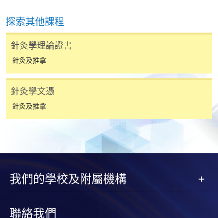
報讀同一學歷頒授課程內其他單元
探索其他課程
個別課程為須報讀同一學歷頒授課程及其他單元或繳
交下期學費的學員，提供網上服務，如學員就讀的課
針灸學理論證書
程設有此服務，課程負責人會通知學員有關程序。
針灸及推拿
網上支付可通過「繳費靈」(PPS) (不適用於手機)、
針灸學文憑
VISA 或 Mastercard、「微信支付」(Online WeChat
Pay) 、「支付寶」(Online Alipay) 或 「轉數快」(FPS)
針灸及推拿
繳付學費。
親身報名/郵遞
我們的學校及附屬機構
報讀新課程
聯絡我們
凡以「先到先得」為取錄方式的課程，請填妥