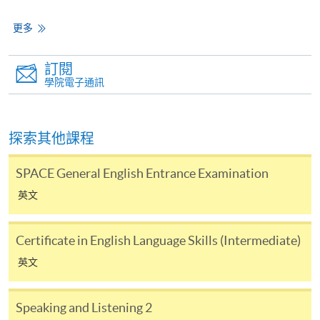
更多
Active
Pronunciation
2
+
Grammar 2
and Fluency 2
訂閱
學院電子通訊
Active
Speaking and
3
+
Grammar 2
Listening 2
Vocabulary
探索其他課程
Active
4
+
Enhancement
Grammar 2
SPACE General English Entrance Examination
2
英文
Effective
Pronunciation
5
+
Writing Skills 2
and Fluency 2
Certificate in English Language Skills (Intermediate)
Effective
Speaking and
英文
6
+
Writing Skills 2
Listening 2
Speaking and Listening 2
Vocabulary
Effective