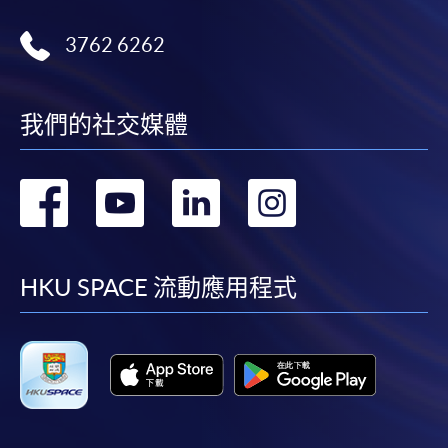
已被列入持續進修基金可發還款項的課程 (只限部分單元)
本課程若干單元已加入持續進修基金可獲發還款項課程名單
3762 6262
內
持續進修基金辦事處未有此課程之資歴架構登記紀錄*
*此課程在資歴架構成立前已可經基金發還款項
我們的社交媒體
轉
轉
轉
轉
申請
到
到
到
到
facebook
youtube
linkedin
instag
HKU SPACE 流動應用程式
申請表
下載申請表
報名辦法
郵寄/親自遞交
申請人必須填寫入學申請表 SF26。將填妥的表格連同
課程費用和證明文件親身或郵寄到任何HKU SPACE招
生中心辨理入學申請。