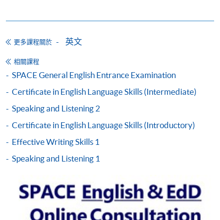
課程編號
38Z148126
學費
$7,400 (regular) or $7,100 (for early enrolment)
查詢號碼
2975-5741
英文
更多課程關於
ACTIVE GRAMMAR 2 AND
PRONUNCIATION & FLUENCY 2 (MODULES
相關課程
FROM CERTIFICATE IN ENGLISH
SPACE General English Entrance Examination
LANGUAGE SKILLS (INTERMEDIATE))
Certificate in English Language Skills (Intermediate)
課程編號
38Z148134
Speaking and Listening 2
學費
$7,400 (regular) or $7,100 (for early enrolment)
Certificate in English Language Skills (Introductory)
查詢號碼
2975-5741
Effective Writing Skills 1
ACTIVE GRAMMAR 2 AND SPEAKING &
LISTENING 2 (MODULES FROM
Speaking and Listening 1
CERTIFICATE IN ENGLISH LANGUAGE
SKILLS (INTERMEDIATE))
課程編號
38Z148142
學費
$7,400 (regular) or $7,100 (for early enrolment)