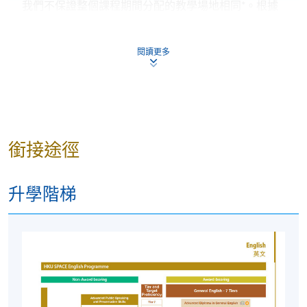
我們不保證整個課程期間分配的教學場地相同*。根據
房間供應情況，教學場地可能與廣告中的有所不同。
閱讀更多
* (1) 因突發情況需要，經相關部門批准，可以採取虛擬
授課的方式代替正常的面授教學。
師資隊伍
課程講師均來自我們合格且經驗豐富的英語教師小
銜接途徑
組。他們中的一些人是以英語為母語的人士；其他教
師則是具有以英語為母語同等能力的本地教師。
升學階梯
申請人須知
入學申請將按照先到先得的原則辦理。
除非對課堂細節進行變動，否則我們通常不會向成功
註冊的學員另外發出上課提示。如果您的入學申請已
被接受，您應該按照所示的時間和地點參加課程的第
一節課。