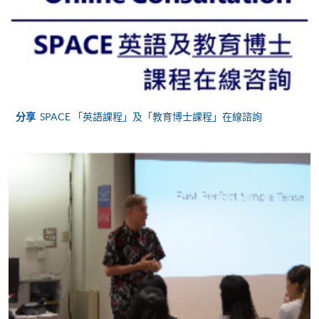
查詢號碼
2975-5741
ACTIVE GRAMMAR 2 AND VOCABULARY
ENHANCEMENT 2 (MODULES FROM
CERTIFICATE IN ENGLISH LANGUAGE
SKILLS (INTERMEDIATE))
課程編號
38Z148150
分享
SPACE 「英語課程」及「教育博士課程」在線諮詢
學費
$7,400 (regular) or $7,100 (for early enrolment)
查詢號碼
2975-5741
持續進修基金
Certificate in English Language Skills (Intermediate) 證
書 課程已在持續進修基金辦事處 (OCEF) 註冊為 CEF
認可申請發還款項課程。
如欲了解持續進修基金詳情，請到訪持續進修基金辦
事處網站：http://www.wfsfaa.gov.hk/cef/。