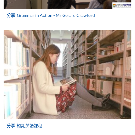
持續進修基金申請發還款適用於符合以下條件的學
分享
Grammar in Action - Mr Gerard Crawford
員：
完成 Certificate in English Language (Intermediate)
課程及通過所有考核要求；及
完成以下項目列表中的其中一個選修組合；及
通過指定的領思前導英語測驗 (實用版)中的閱讀及
聽力測試部分並獲取指定的英語能力評級：
Certificate in English Language (Intermediate)
課程的選修科目組合
選
修
第一部份的４５
第二部份的４
組
小時科目
５小時科目
合
分享
短期英語課程
Active
Effective
1
+
Grammar 2
Writing Skills 2