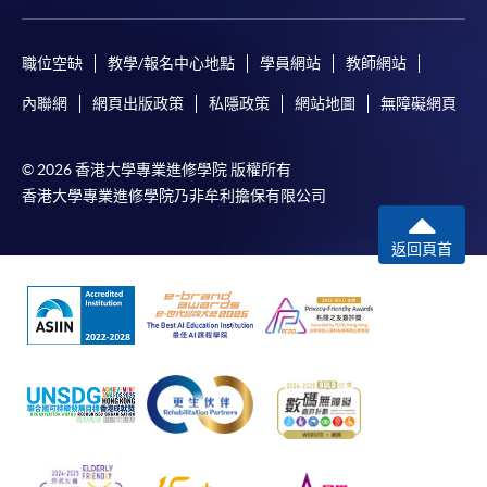
付款方法
職位空缺
教學/報名中心地點
學員網站
教師網站
1. 現金、「易辦事」（EPS）、微信支付
(WeChat Pay) 或支付寶(Alipay)
內聯網
網頁出版政策
私隱政策
網站地圖
無障礙網頁
申請人可親臨學院任何一所報名中心，以現金、「易
辦事」(EPS)、微信支付(WeChat Pay)或支付寶
© 2026 香港大學專業進修學院 版權所有
(Alipay) 繳付學費。
香港大學專業進修學院乃非牟利擔保有限公司
2. 支票或銀行本票
返回頁首
如以劃線支票或銀行本票繳付，抬頭請註明「香港大
學專業進修學院」。支票背面請寫上課程名稱及申請
人姓名。 閣下可：
親臨學院各報名中心遞交劃線支票、報名表格及有關
證明文件；
或可將上述文件一併寄交各報名中心，信封上請註明
「報讀課程」，惟學院對郵遞失誤而遺失的支票概不