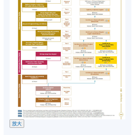
本校恕不批准退款或轉至其他班級的要求。
非本地申請人/非永久性香港居民
以下非本地/非永久性香港居民有資格在香港大學專業
進修學院修讀兼讀制英語語言課程，而無需辦理簽證
安排（他們在修讀兼讀制課程前無需事先獲得批
准）：
1. 持有香港學生簽證並在HKU SPACE就讀的學生；
2. 持有單程證在香港居住的人士；
3. 以受養者身分到港的人士；
4. 持有有效工作/就業簽證的人；
5. 根據資本投資者入境計畫留在香港的人士；和
6. 持有非本地畢業生移民安排 (IANG) 的人士
個人申請人有責任確保其簽證有效並做出適當的簽證
放大
安排。報名時，非本地申請者必須出示許可證和/或簽