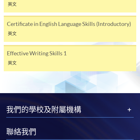
7
+
Enhancement
英文
Writing Skills 2
2
Certificate in English Language Skills (Introductory)
Pronunciation
Speaking and
8
+
英文
and Fluency 2
Listening 2
Vocabulary
Effective Writing Skills 1
Pronunciation
9
+
Enhancement
and Fluency 2
英文
2
Vocabulary
Speaking and
10
+
Enhancement
Listening 2
2
我們的學校及附屬機構
持續進修基金
聯絡我們
本課程已加入持續進修基金可獲發還款項課程名單內