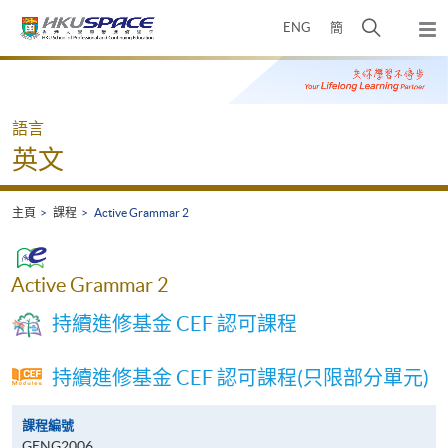
Skip
打
ENG
簡
to
彈
main
開
出
Main
content
搜
主
content
選
尋
start
單
介
語言
面
英文
主頁
課程
Active Grammar 2
Active Grammar 2
持續進修基金 CEF 認可課程
持續進修基金 CEF 認可課程(只限部分單元)
課程編號
GENG2006