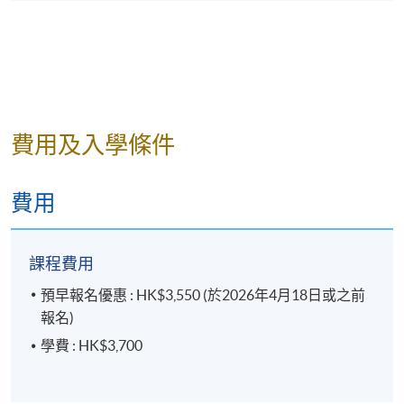
證的原件。
報名代碼
2385-1388AW
費用及入學條件
修業期
15 講
費用
每講3小時
課程費用
預早報名優惠 : HK$3,550 (於2026年4月18日或之前
報名)
學費 : HK$3,700