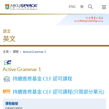
Skip
打
ENG
簡
to
彈
main
開
出
Main
content
搜
主
content
選
尋
start
單
介
語言
面
英文
主頁
課程
Active Grammar 1
Active Grammar 1
持續進修基金 CEF 認可課程
持續進修基金 CEF 認可課程(只限部分單元)
課程編號
GENG2001