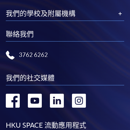
Writing Skills 1
1
我們的學校及附屬機構
Pronunciation
Speaking and
8
+
and Fluency 1
Listening 1
聯絡我們
Vocabulary
Pronunciation
9
+
Enhancement
and Fluency 1
1
3762 6262
Vocabulary
Speaking and
10
+
Enhancement
我們的社交媒體
Listening 1
1
轉
轉
轉
轉
到
到
到
到
持續進修基金
本課程已加入持續進修基金可獲發還款項課程名單內
facebook
youtube
linkedin
instag
HKU SPACE 流動應用程式
已被列入持續進修基金可發還款項的課程 (只限部分單元)