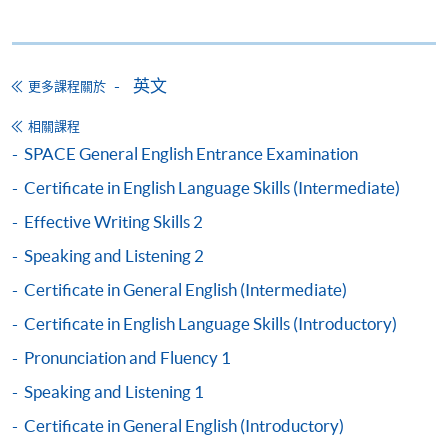
學費
$7,400 (regular) or $7,100 (for early enrolment)
查詢號碼
2975-5741
ACTIVE GRAMMAR 1 AND
英文
更多課程關於
PRONUNCIATION & FLUENCY 1 (MODULES
FROM CERTIFICATE IN ENGLISH
相關課程
LANGUAGE SKILLS (INTRODUCTORY))
SPACE General English Entrance Examination
課程編號
38Z148037
Certificate in English Language Skills (Intermediate)
學費
$7,400 (regular) or $7,100 (for early enrolment)
Effective Writing Skills 2
查詢號碼
2975-5741
Speaking and Listening 2
ACTIVE GRAMMAR 1 AND SPEAKING &
Certificate in General English (Intermediate)
LISTENING 1 (MODULES FROM
CERTIFICATE IN ENGLISH LANGUAGE
Certificate in English Language Skills (Introductory)
SKILLS (INTRODUCTORY))
Pronunciation and Fluency 1
課程編號
38Z148045
Speaking and Listening 1
學費
$7,400 (regular) or $7,100 (for early enrolment)
Certificate in General English (Introductory)
查詢號碼
2975-5741