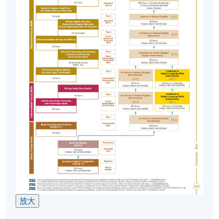
非本地申請人/非永久性香港居民
以下非本地/非永久性香港居民有資格在香港大學專業
進修學院修讀兼讀制英語語言課程，而無需辦理簽證
安排（他們在修讀兼讀制課程前無需事先獲得批
准）：
1. 持有香港學生簽證並在HKU SPACE就讀的學生；
2. 持有單程證在香港居住的人士；
3. 以受養者身分到港的人士；
4. 持有有效工作/就業簽證的人；
5. 根據資本投資者入境計畫留在香港的人士；和
6. 持有非本地畢業生移民安排 (IANG) 的人士
個人申請人有責任確保其簽證有效並做出適當的簽證
安排。報名時，非本地申請者必須出示許可證和/或簽
證的原件。
放大