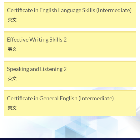
Active
Pronunciation
2
Certificate in English Language Skills (Intermediate)
+
Grammar 1
and Fluency 1
英文
Active
Speaking and
3
+
Grammar 1
Listening 1
Effective Writing Skills 2
英文
Vocabulary
Active
4
+
Enhancement
Grammar 1
1
Speaking and Listening 2
英文
Effective
Pronunciation
5
+
Writing Skills 1
and Fluency 1
Certificate in General English (Intermediate)
Effective
Speaking and
6
英文
+
Writing Skills 1
Listening 1
Vocabulary
Effective
7
+
Enhancement