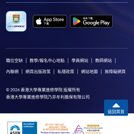
本課程若干單元已加入持續進修基金可獲發還款項課程名單
內
持續進修基金辦事處未有此課程之資歴架構登記紀錄*
*此課程在資歴架構成立前已可經基金發還款項
申請
職位空缺
教學/報名中心地點
學員網站
教師網站
內聯網
網頁出版政策
私隱政策
網站地圖
無障礙網頁
申請表
下載申請表
© 2026 香港大學專業進修學院 版權所有
報名辦法
香港大學專業進修學院乃非牟利擔保有限公司
郵寄/親自遞交
申請人必須填寫入學申請表 SF26。將填妥的表格連同
返回頁首
課程費用和證明文件親身或郵寄到任何HKU SPACE招
生中心辨理入學申請。