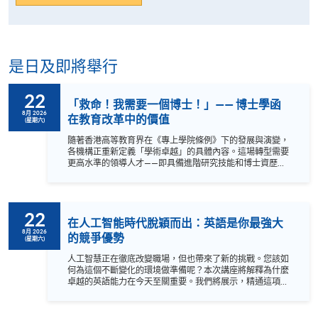
是日及即將舉行
22
「救命！我需要一個博士！」—— 博士學函
8月 2026
在教育改革中的價值
(星期六)
隨著香港高等教育界在《專上學院條例》下的發展與演變，
各機構正重新定義「學術卓越」的具體內容。這場轉型需要
更高水準的領導人才——即具備進階研究技能和博士資歷的
專業人士。 HKU SPACE 提供的教育專業博士（EdD）課
程，專為志在邁出這一戰略性跨越的有抱負教育工作者而設
計。我們的非全日制混合式課程提供了一條靈活的學習路
徑，讓您在維持現有職責的同時獲得博士學位。 歡迎參加我
22
們的講座，深入了解 EdD 課程的內容、掌握其市場價值，並
在人工智能時代脫穎而出：英語是你最強大
聆聽 HKU SPACE 教育專業博士課程同學的親身分享。 a {
8月 2026
的競爭優勢
(星期六)
text-decoration: none; color: #464feb; } tr th, tr td { border:
1px solid #e6e6e6; } tr th { background-color: #f5f5f5; } 語
人工智慧正在徹底改變職場，但也帶來了新的挑戰。您該如
言：粵語，輔以英語。
何為這個不斷變化的環境做準備呢？本次講座將解釋為什麼
卓越的英語能力在今天至關重要。我們將展示，精通這項語
言能讓您在全球領域獲得顯著優勢。 探索如何透過強大的溝
通能力，獲取最前沿的知識、促進更有效的國際合作，並為
領導職位鋪平道路。 不要擔心落後，加入我們，學習如何在