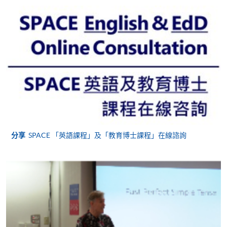
ACTIVE GRAMMAR 1 AND VOCABULARY
ENHANCEMENT 1 (MODULES FROM
CERTIFICATE IN ENGLISH LANGUAGE
SKILLS (INTRODUCTORY))
課程編號
38Z148053
學費
$7,400 (regular) or $7,100 (for early enrolment)
查詢號碼
2975-5741
持續進修基金
分享
SPACE 「英語課程」及「教育博士課程」在線諮詢
Certificate in English Language Skills (Introductory)證
書 課程已在持續進修基金辦事處 (OCEF) 註冊為 CEF
認可申請發還款項課程。
如欲了解持續進修基金詳情，請到訪持續進修基金辦
事處網站：http://www.wfsfaa.gov.hk/cef/。