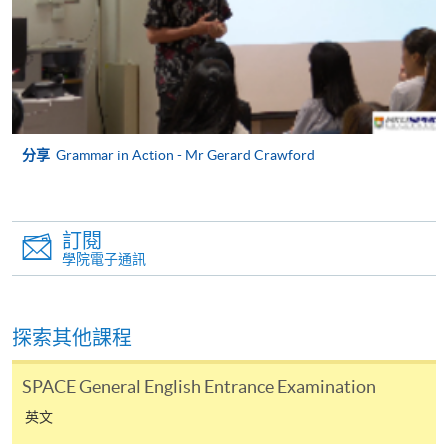
持續進修基金申請發還款適用於符合以下條件的學
員
：
完成Certificate in English Language Skills
(Introductory)課程及通過所有考核要求；及
完成以下項目列表中的其中一個選修組合；及
分享
Grammar in Action - Mr Gerard Crawford
通過指定的領思前導英語測驗 (實用版)中的閱讀及
聽力測試部分並獲取指定的英語能力評級：
Certificate in English Language Skills
訂閱
(Introductory) 課程的選修科目組合
學院電子通訊
選
修
第一部份的４５
第二部份的４
組
小時科目
５小時科目
探索其他課程
合
SPACE General English Entrance Examination
Active
Effective
1
+
英文
Grammar 1
Writing Skills 1