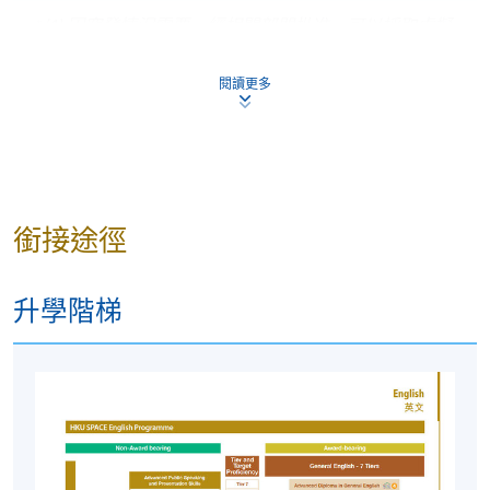
* (1) 因突發情況需要，經相關部門批准，可以採取虛擬
授課的方式代替正常的面授教學。
閱讀更多
師資隊伍
課程講師均來自我們合格且經驗豐富的英語教師小
組。他們中的一些人是以英語為母語的人士；其他教
師則是具有以英語為母語同等能力的本地教師。
銜接途徑
申請人須知
入學申請將按照先到先得的原則辦理。
升學階梯
除非對課堂細節進行變動，否則我們通常不會向成功
註冊的學員另外發出上課提示。如果您的入學申請已
被接受，您應該按照所示的時間和地點參加課程的第
一節課。
本校恕不批准退款或轉至其他班級的要求。