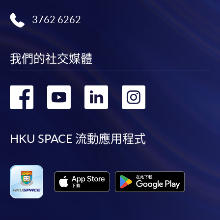
3762 6262
我們的社交媒體
轉
轉
轉
轉
到
到
到
到
facebook
youtube
linkedin
instag
HKU SPACE 流動應用程式