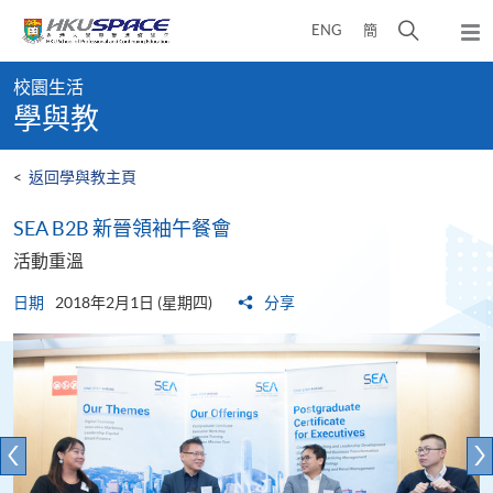
Skip
打
ENG
簡
to
彈
main
開
出
Main
content
搜
主
校園生活
content
選
尋
學與教
start
單
介
面
<
返回學與教主頁
SEA B2B 新晉領袖午餐會
活動重溫
日期
2018年2月1日 (星期四)
分享