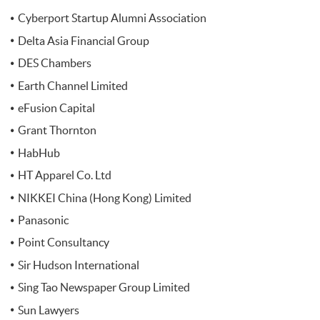
Cyberport Startup Alumni Association
Delta Asia Financial Group
DES Chambers
Earth Channel Limited
eFusion Capital
Grant Thornton
HabHub
HT Apparel Co. Ltd
NIKKEI China (Hong Kong) Limited
Panasonic
Point Consultancy
Sir Hudson International
Sing Tao Newspaper Group Limited
Sun Lawyers