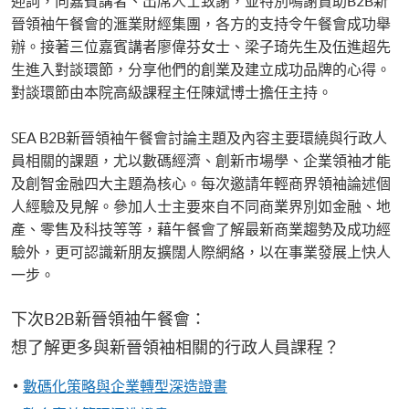
迎詞，向嘉賓講者、出席人士致謝，並特別鳴謝贊助B2B新
晉領袖午餐會的滙業財經集團，各方的支持令午餐會成功舉
辦。接著三位嘉賓講者廖偉芬女士、梁子琦先生及伍進超先
生進入對談環節，分享他們的創業及建立成功品牌的心得。
對談環節由本院高級課程主任陳斌博士擔任主持。
SEA B2B新晉領袖午餐會討論主題及內容主要環繞與行政人
員相關的課題，尤以數碼經濟、創新市場學、企業領袖才能
及創智金融四大主題為核心。每次邀請年輕商界領袖論述個
人經驗及見解。參加人士主要來自不同商業界別如金融、地
產、零售及科技等等，藉午餐會了解最新商業趨勢及成功經
驗外，更可認識新朋友擴闊人際網絡，以在事業發展上快人
一步。
下次B2B新晉領袖午餐會：
想了解更多與新晉領袖相關的行政人員課程？
數碼化策略與企業轉型深造證書