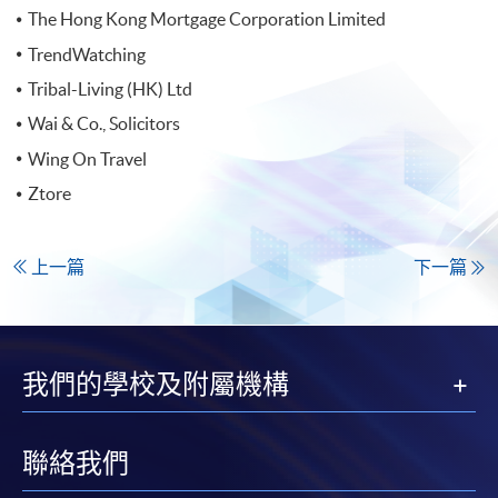
The Hong Kong Mortgage Corporation Limited
TrendWatching
Tribal-Living (HK) Ltd
Wai & Co., Solicitors
Wing On Travel
Ztore
上一篇
下一篇
我們的學校及附屬機構
聯絡我們