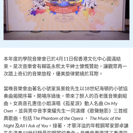
本年度的學院音樂會已於4月11日假香港文化中心圓滿結
束。是次音樂會有賴區永熙太平紳士慷慨贊助，讓觀眾再一
次踏上奇幻的音樂旅程，優美旋律縈繞於耳際。
當晚音樂會由著名小號家吳景銓先生以18世紀海頓的小號協
奏曲揭開序幕。開場序過後，帶來了醉人的百老匯音樂劇組
曲。女高音孔惠佳小姐演唱《孤星淚》動人名曲
On My
Own
，並與男中音李東耀先生一同演繹《歌聲魅影》三首經
典歌曲，包括
The Phantom of the Opera
，
The Music of the
Night
及
All I Ask of You
。接著，才華洋溢的年輕鋼琴家鄧卓謙
先生演奏19世紀舒曼的鋼琴協奏曲。音樂會更邀請了香港弦