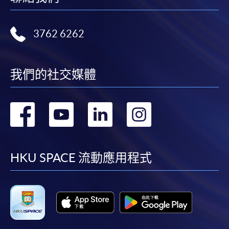
3762 6262
我們的社交媒體
轉
轉
轉
轉
到
到
到
到
facebook
youtube
linkedin
instag
HKU SPACE 流動應用程式