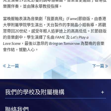
樂團伴奏，並由陳永華教授指揮。
當晚壓軸表演為音樂劇「我要高飛」(Fame)節錄版，由香港
大學附屬學院學生演出，天台製作的李婉晶小姐執導，將觀
眾帶回20世紀，感受年輕人追夢途上的高高低低。於節錄版
的音樂劇中，學生演繹了名曲
FAME
及
Let’s Play a
Love
Scene
，最後以激昂的
Bring on Tomorrow
為整晚的音樂
會作結，憾動人心。
上一篇
下一篇
我們的學校及附屬機構
聯絡我們