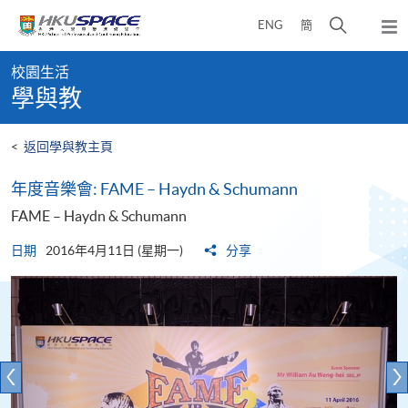
Skip
打
ENG
簡
to
彈
main
開
出
Main
content
搜
主
校園生活
content
選
尋
學與教
start
單
介
面
<
返回學與教主頁
年度音樂會: FAME – Haydn & Schumann
FAME – Haydn & Schumann
日期
2016年4月11日 (星期一)
分享