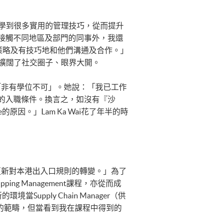
讓她學到很多實用的管理技巧，從而提升
接觸不同地區及部門的同事外，我還
而有策略及有技巧地和他們溝通及合作。」
她擴闊了社交圈子、眼界大開。
求是「非有學位不可」。她說：「我已工作
的入職條件。換言之，如沒有『沙
的原因。」Lam Ka Wai花了年半的時
策更新對本港出入口規則的轉變。」為了
d Shipping Management課程，亦從而成
upply Chain Manager（供
tic的範疇，但當看到我在課程中得到的