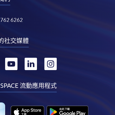
3762 6262
的社交媒體
轉
轉
轉
轉
到
到
到
到
facebook
youtube
linkedin
instagram
 SPACE 流動應用程式