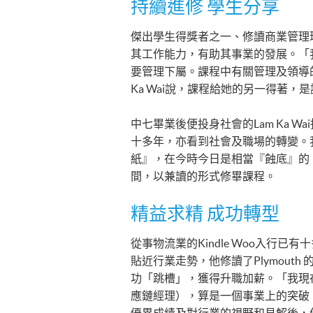
持續進修 學生分享
傑出學生得獎者之一、修讀商業管理理
其工作能力，有助其事業的發展。「
要管理下屬。課程中有關管理及領導的課
Ka Wai說，課程給她的另一得著
中七畢業後便投身社會的Lam Ka 
十多年，亦看到社會及職場的轉變。
紙』，在今時今日是相當『蝕底』的，這亦是
間，以兼讀的形式修畢課程。
精益求精 成功轉型
從事物流業的Kindle Woo入
貼近行業走勢，他修讀了Plymouth 的Bachelor
功「跳槽」，獲得升職加薪。「我現在於Tra
應鏈經理），算是一個事業上的突破。新僱