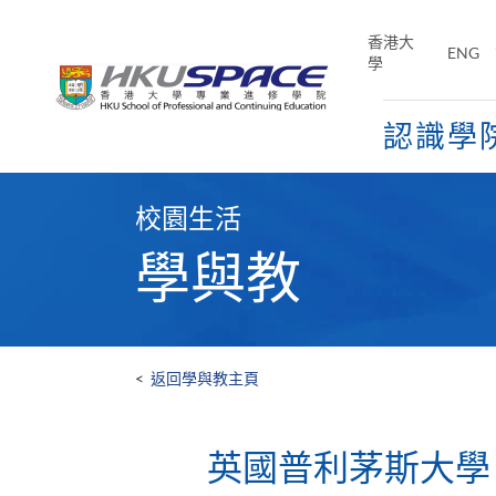
Skip
to
香港大
ENG
main
學
content
認識學
Main
content
校園生活
start
學與教
<
返回學與教主頁
英國普利茅斯大學