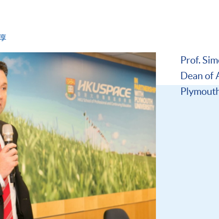
享
Prof. Sim
Dean of 
Plymouth