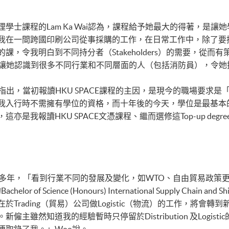
學士課程的Lam Ka Wai認為，課程給予她最大的得著，是
我在一間跨國印刷公司從事採購的工作，在日常工作中，除了要
，令我明白到不同持分者（Stakeholders）的需要，從
，是讓她認識到很多不同行業和不同層面的人（包括消防員），令
Wai指出，當初報讀HKU SPACE課程的主因，是現今的職場要
我入行時不需擁有學位的資格，而十年後的今天，學位是最基本
我報讀HKU SPACE文憑課程、繼而選修這Top-up degree
行已有十多年，「看到行業不同的發展及變化，如WTO、自由貿易政
 of Science (Honours) International Supply Chain an
ding（貿易）公司做Logistic（物流）的工作，將會轉到新的環境當S
主雖然知道我的經驗暫時只停留於Distribution 及Logis