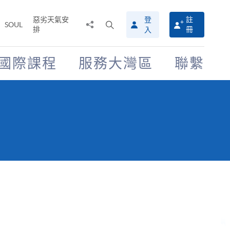
惡劣天氣安
登
註
分
打
SOUL
排
冊
入
享
開
至
搜
尋
國際課程
服務大灣區
聯繫
介
面