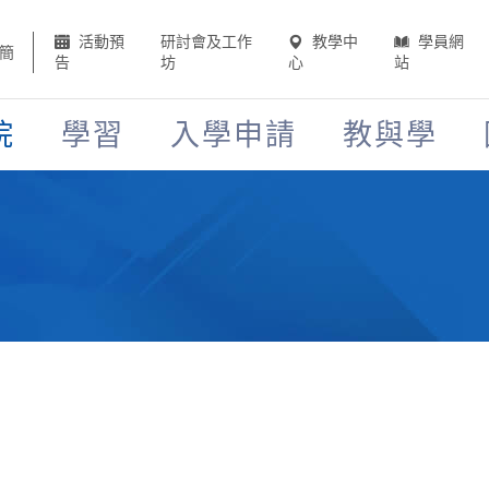
活動預
研討會及工作
教學中
學員網
簡
告
坊
心
站
院
學習
入學申請
教與學