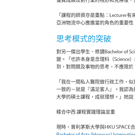
優異成績及對行業的視野和見解後，
「課程的師資亦是重點：Lectur
亞洲物流中心應擔當的角色的重要性
思考模式的突破
對另一傑出學生、修讀Bachelor of Sci
變。「也許本身是念理科（Scien
到，對問題及事物的思考，不應限於『對與錯
「我在一間私人醫院做行政工作，似
一致的－就是『滿足客人』。我認為持
大學的碩士課程，成就理想。」她說
糅合中西 課程實踐理論並重
現時，普利茅斯大學與HKU SPAC
Bachelor of Arts (Honours) Internat