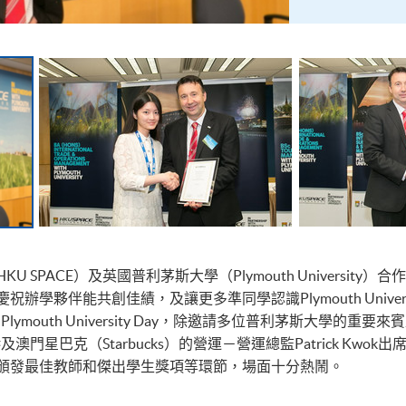
SPACE）及英國普利茅斯大學（Plymouth Universit
學夥伴能共創佳績，及讓更多準同學認識Plymouth Unive
Plymouth University Day，除邀請多位普利茅斯大學
司負責香港及澳門星巴克（Starbucks）的營運－營運總監Patrick 
n酒」及頒發最佳教師和傑出學生獎項等環節，場面十分熱鬧。