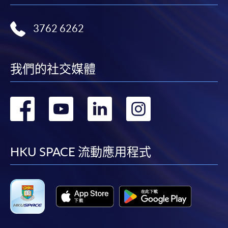
3762 6262
我們的社交媒體
轉
轉
轉
轉
到
到
到
到
facebook
youtube
linkedin
instag
HKU SPACE 流動應用程式