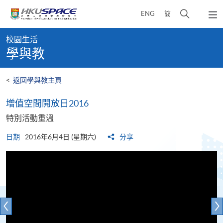
Skip
打
ENG
簡
to
彈
main
開
出
Main
content
搜
主
校園生活
content
選
尋
學與教
start
單
介
面
<
返回學與教主頁
增值空間開放日2016
特別活動重溫
日期
2016年6月4日 (星期六)
分享