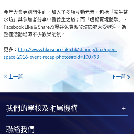
今年大會更別開生面，加入了多項互動元素，包括「養生茶
水坊」與參加者分享中醫養生之道；而「虛擬實境體驗」、
Facebook Like & Share及爆谷免費派發環節亦大受歡迎，為
整個活動增添不少歡樂氣氛。
更多：
http://www.hkuspace.hku.hk/sharing/box/open-
space-2016-event-recap-photos#oid=100793
上一篇
下一篇
我們的學校及附屬機構
聯絡我們