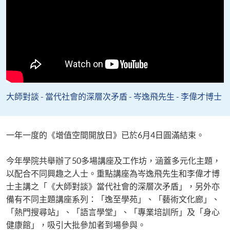
大師對談 - 當代社會的深層次矛盾 - 岑逸飛先生 - 李偉才博士
一年一度的《增值空間開放日》已於6月4日圓滿結束。
今年學院共舉辦了50多場講座及工作坊，涵蓋多元化主題，
以配合不同興趣之人士。重點講座為岑逸飛先生和李偉才博
士主講之「《大師對談》當代社會的深層次矛盾」，另外亦
備有不同主題講座系列：「逸至學苑」、「藝術文化廊」、
「熱門搜尋站」、「語言學堂」、「專業培訓所」及「身心
健康館」，吸引大批參加者到場參與。