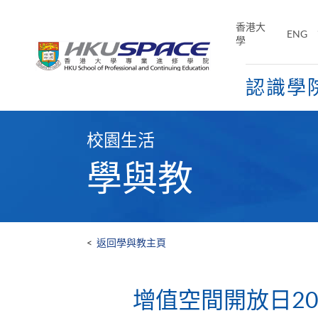
Skip
to
香港大
ENG
main
學
content
認識學
Main
content
校園生活
start
學與教
<
返回學與教主頁
增值空間開放日20