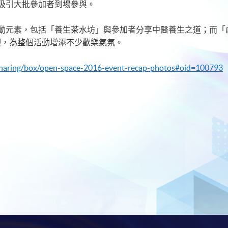
吸引大批參加者到場參與。
素，包括「養生茶水坊」與參加者分享中醫養生之道；而「虛擬實境體驗
歡迎，為整個活動增添不少歡樂氣氛。
sharing/box/open-space-2016-event-recap-photos#oid=100793