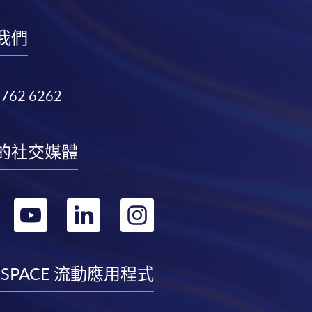
我們
3762 6262
的社交媒體
轉
轉
轉
轉
到
到
到
到
facebook
youtube
linkedin
instagram
 SPACE 流動應用程式