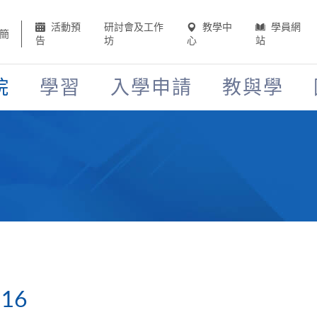
活動預
研討會及工作
教學中
學員網
簡
告
坊
心
站
院
學習
入學申請
教與學
16