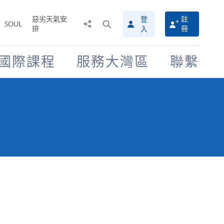
惡劣天氣安
登
註
分
打
SOUL
排
冊
入
享
開
至
搜
尋
國際課程
服務大灣區
聯繫
介
面