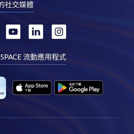
的社交媒體
轉
轉
轉
轉
到
到
到
到
facebook
youtube
linkedin
instagram
 SPACE 流動應用程式