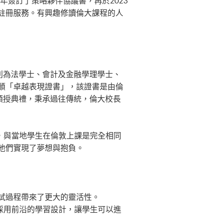
8年簽訂了策略夥伴協議書，再於2023
註冊服務。有興趣修讀倫大課程的人
別為法學士、會計及金融學理學士、
頒「卓越表現證書」，該證書是由倫
頒授典禮，秉承過往傳統，倫大校長
位認可，與當地學生在倫敦上課是完全相同
他們實現了夢想與抱負。
試過程帶來了更大的靈活性。
，包括採用前沿的學習設計，讓學生可以進