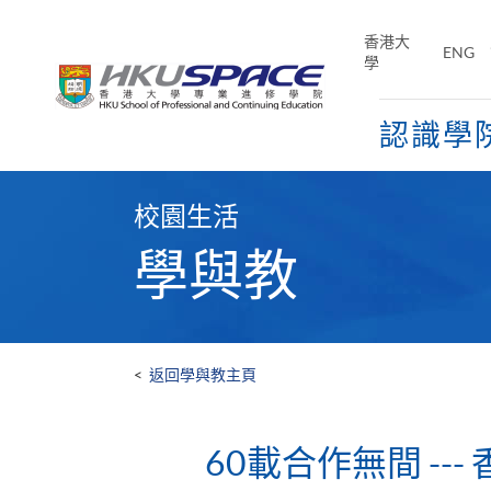
Skip
to
香港大
ENG
main
學
content
認識學
Main
content
校園生活
start
學與教
<
返回學與教主頁
60載合作無間 -