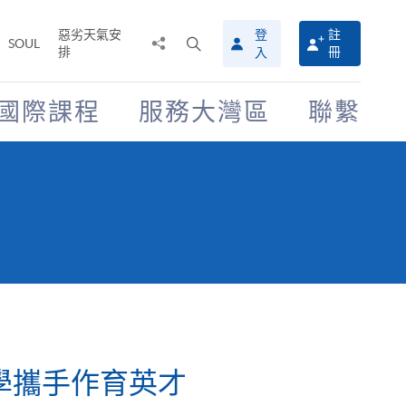
惡劣天氣安
登
註
分
打
SOUL
排
冊
入
享
開
至
搜
尋
國際課程
服務大灣區
聯繫
介
面
大學攜手作育英才