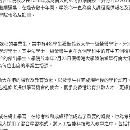
的合作院校及在2018年成為倫大的認可教學院校。雙方並於201
繼續邁進。在過去數十年間，學院亦一直為倫大課程提供報名及
學院報名及註冊。
大課程的畢業生，當中有4名學生獲頒倫敦大學一級榮譽學銜，分
學理學士。其中法學士一級榮譽生更在九個學科中的其中五個獲
位的傑出學生。學院於本年2月25日假香港大學陸佑堂舉行倫大
n親身來港為每位出席的畢業生授憑。
mson表示：「倫大在港的課程及教育質素，以及學生在完成課程後的學
志進修者提供學習機會的使命，攜手為香港培育無數人才，更讓
成在網上學習，在線考核和成績評估成為了重要的轉變，也為考
mson表示：「倫大採用了混合學習模式，將人工智能科技融入教學之中