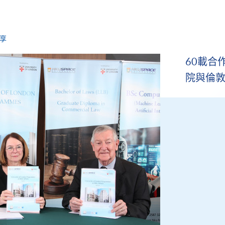
享
60載合
院與倫