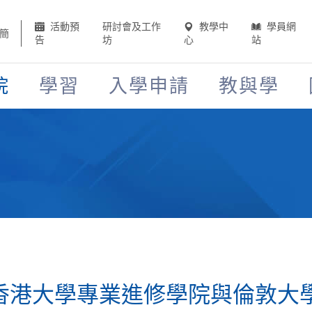
活動預
研討會及工作
教學中
學員網
簡
告
坊
心
站
院
學習
入學申請
教與學
-- 香港大學專業進修學院與倫敦