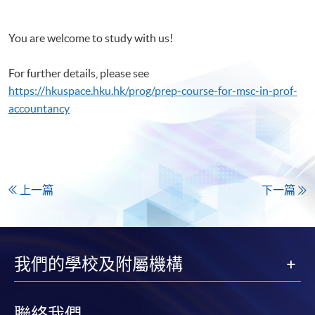
You are welcome to study with us!
For further details, please see
https://hkuspace.hku.hk/prog/prep-course-for-msc-in-prof-
accountancy
上一篇
下一篇
我們的學校及附屬機構
聯絡我們