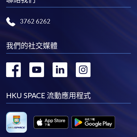
3762 6262
我們的社交媒體
轉
轉
轉
轉
到
到
到
到
facebook
youtube
linkedin
instag
HKU SPACE 流動應用程式