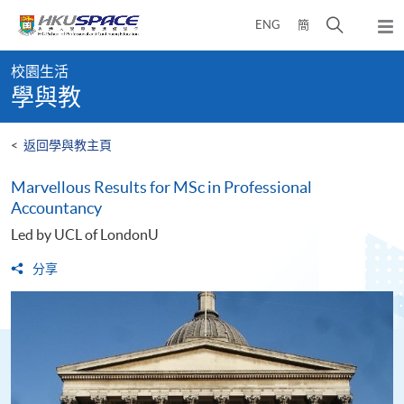
Skip
打
ENG
簡
to
彈
main
開
出
Main
content
搜
主
校園生活
content
選
尋
學與教
start
單
介
面
<
返回學與教主頁
Marvellous Results for MSc in Professional
Accountancy
Led by UCL of LondonU
分享