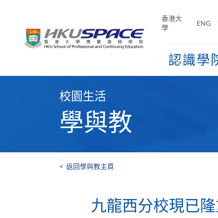
Skip
to
香港大
ENG
main
學
content
認識學
Main
content
校園生活
start
學與教
<
返回學與教主頁
九龍西分校現已隆