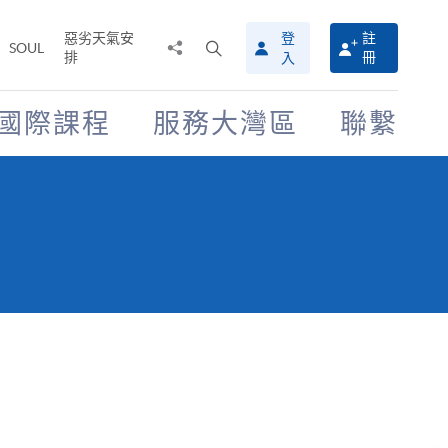
惡劣天氣安
登
註
分
打
SOUL
排
冊
入
享
開
至
搜
尋
國際課程
服務大灣區
聯繫
介
面