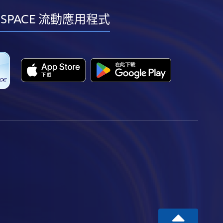
facebook
youtube
linkedin
instagram
 SPACE 流動應用程式