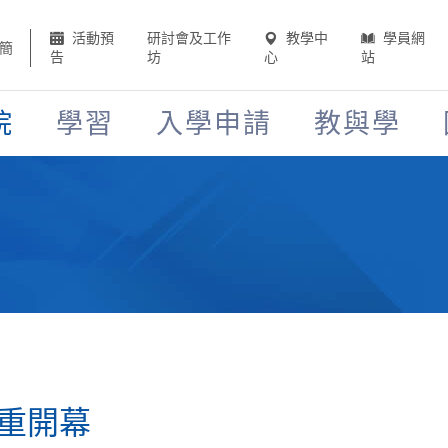
活動預
研討會及工作
教學中
學員網
簡
告
坊
心
站
院
學習
入學申請
教與學
重開幕