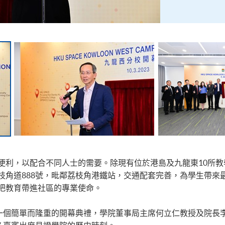
利，以配合不同人士的需要。除現有位於港島及九龍東10所教學
枝角道888號，毗鄰荔枝角港鐵站，交通配套完善，為學生帶來
把教育帶進社區的專業使命。
了一個簡單而隆重的開幕典禮，學院董事局主席何立仁教授及院長