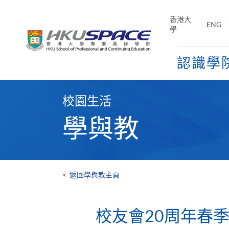
Skip
to
香港大
ENG
main
學
content
認識學
Main
content
校園生活
start
學與教
<
返回學與教主頁
校友會20周年春