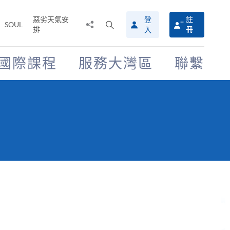
惡劣天氣安
登
註
分
打
SOUL
排
冊
入
享
開
至
搜
尋
國際課程
服務大灣區
聯繫
介
面