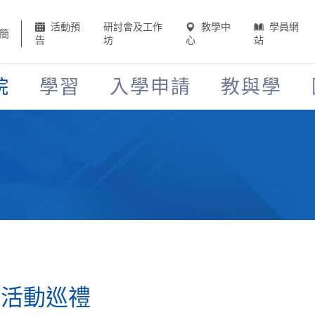
活動預
研討會及工作
教學中
學員網
簡
告
坊
心
站
院
學習
入學申請
教與學
季活動巡禮