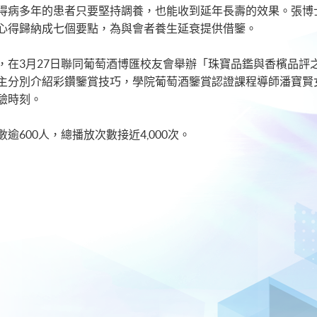
得病多年的患者只要堅持調養，也能收到延年長壽的效果。張博士
心得歸納成七個要點，為與會者養生延衰提供借鑒。
，在3月27日聯同葡萄酒博匯校友會舉辦「珠寶品鑑與香檳品評
主分別介紹彩鑽鑒賞技巧，學院葡萄酒鑒賞認證課程導師潘寶賢
驗時刻。
600人，總播放次數接近4,000次。