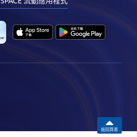
facebook
youtube
linkedin
instagram
 SPACE 流動應用程式
返回頁首