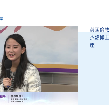
享
英國倫
杰韻博士
座