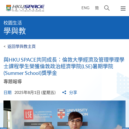
Skip
打
ENG
簡
to
彈
main
開
出
Main
content
搜
主
校園生活
content
選
尋
學與教
start
單
介
面
<
返回學與教主頁
與HKU SPACE共同成長：倫敦大學經濟及管理學理學
士課程學生榮獲倫敦政治經濟學院(LSE)暑期學院
(Summer School)獎學金
專題報導
日期
2025年8月1日 (星期五)
分享