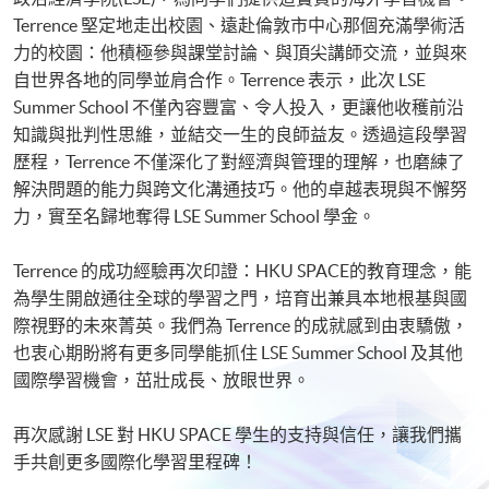
Terrence 堅定地走出校園、遠赴倫敦市中心那個充滿學術活
力的校園：他積極參與課堂討論、與頂尖講師交流，並與來
自世界各地的同學並肩合作。Terrence 表示，此次 LSE
Summer School 不僅內容豐富、令人投入，更讓他收穫前沿
知識與批判性思維，並結交一生的良師益友。透過這段學習
歷程，Terrence 不僅深化了對經濟與管理的理解，也磨練了
解決問題的能力與跨文化溝通技巧。他的卓越表現與不懈努
力，實至名歸地奪得 LSE Summer School 學金。
Terrence 的成功經驗再次印證：HKU SPACE的教育理念，能
為學生開啟通往全球的學習之門，培育出兼具本地根基與國
際視野的未來菁英。我們為 Terrence 的成就感到由衷驕傲，
也衷心期盼將有更多同學能抓住 LSE Summer School 及其他
國際學習機會，茁壯成長、放眼世界。
再次感謝 LSE 對 HKU SPACE 學生的支持與信任，讓我們攜
手共創更多國際化學習里程碑！