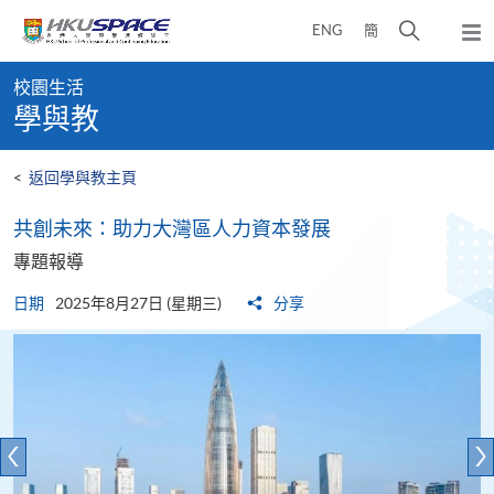
Skip
打
ENG
簡
to
彈
main
開
出
Main
content
搜
主
校園生活
content
選
尋
學與教
start
單
介
面
<
返回學與教主頁
共創未來：助力大灣區人力資本發展
專題報導
日期
2025年8月27日 (星期三)
分享