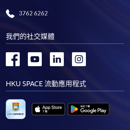
3762 6262
我們的社交媒體
轉
轉
轉
轉
到
到
到
到
facebook
youtube
linkedin
instag
HKU SPACE 流動應用程式