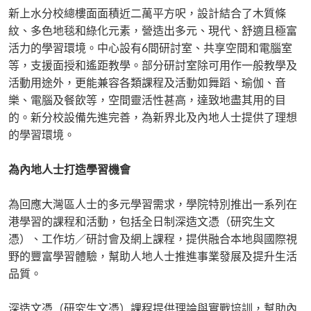
新上水分校總樓面面積近二萬平方呎，設計結合了木質條
紋、多色地毯和綠化元素，營造出多元、現代、舒適且極富
活力的學習環境。中心設有6間研討室、共享空間和電腦室
等，支援面授和遙距教學。部分研討室除可用作一般教學及
活動用途外，更能兼容各類課程及活動如舞蹈、瑜伽、音
樂、電腦及餐飲等，空間靈活性甚高，達致地盡其用的目
的。新分校設備先進完善，為新界北及內地人士提供了理想
的學習環境。
為內地人士打造學習機會
為回應大灣區人士的多元學習需求，學院特別推出一系列在
港學習的課程和活動，包括全日制深造文憑（研究生文
憑）、工作坊／研討會及網上課程，提供融合本地與國際視
野的豐富學習體驗，幫助人地人士推進事業發展及提升生活
品質。
深造文憑（研究生文憑）課程提供理論與實戰培訓，幫助內