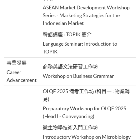
ASEAN Market Development Workshop
Series - Marketing Strategies for the
Indonesian Market
韓語講座 : TOPIK 簡介
Language Seminar: Introduction to
TOPIK
事業發展
商務英語文法研習工作坊
Career
Workshop on Business Grammar
Advancement
OLQE 2025 備考工作坊 (科目一 : 物業轉
易)
Preparatory Workshop for OLQE 2025
(Head I - Conveyancing)
微生物學技術入門工作坊
Introductory Workshop on Microbiology