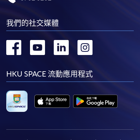
我們的社交媒體
轉
轉
轉
轉
到
到
到
到
facebook
youtube
linkedin
instag
HKU SPACE 流動應用程式