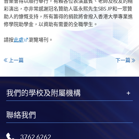
音樂會得以順行舉行，有賴各位表演嘉賓、老師及校友的精
彩演出，亦非常感謝冠名贊助人區永熙先生SBS JP和一眾贊
助人的慷慨支持，所有籌得的捐款將會撥入香港大學專業進
修學院助學金，以資助有需要的全職學生。
請按
此處
瀏覽場刊。
上一篇
下一篇
我們的學校及附屬機構
聯絡我們
3762 6262