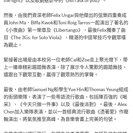
the light》以及歌劇魅影中的《All I ask of you》。
然後，由我們資深老師Felix Ungar與他傑出的弦樂四重奏成
員John Ma、Biffa Kwok和Toni Roig Tarros一起演出了著名的
《小夜曲》第一樂章及《Libertango》，最後Felix獨奏了曲
目《The 3Gs: for Solo Viola》，精湛的中提琴技巧令觀眾嘆
為觀止。
緊接著出場是由本校另一位老師Cal和Zoe走上聚光燈下，帶
上一連串精彩踢踏舞表演，除了展示令人驚歎的踢踏舞技，
還跟台下觀眾互動，贏得了觀眾熱烈的掌聲。
最後，由老師Samuel Ng和學生Yue Hin和Thomas Yeung組成
的街頭樂隊，表演了一些粵語流行歌曲，包括陳百強的《喝
采》、《今天只做一件事》以及《最後派對》。最後，Alex
Chen加入樂隊表演，並以一首經典流行歌曲《憑著愛》作壓
軸演出，將氣氛推至高峰，為音樂會畫上完美的句號。