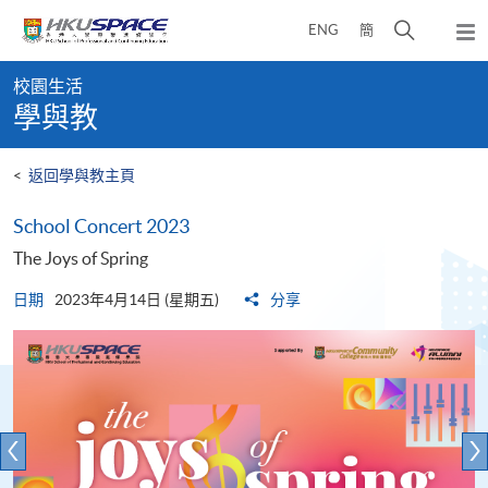
Skip
打
ENG
簡
to
彈
main
開
出
Main
content
搜
主
校園生活
content
選
尋
學與教
start
單
介
面
<
返回學與教主頁
School Concert 2023
The Joys of Spring
日期
2023年4月14日 (星期五)
分享