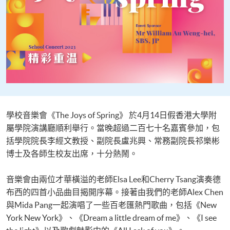
學校音樂會《The Joys of Spring》 於4月14日假香港大學附
屬學院演講廳順利舉行。當晚超過二百七十名嘉賓參加，包
括學院院長李經文教授、副院長盧兆興、常務副院長祁樂彬
博士及各師生校友出席，十分熱鬧。
音樂會由兩位才華橫溢的老師Elsa Lee和Cherry Tsang演奏德
布西的四首小品曲目揭開序幕。接著由我們的老師Alex Chen
與Mida Pang一起演唱了一些百老匯熱門歌曲，包括《New
York New York》、《Dream a little dream of me》、《I see