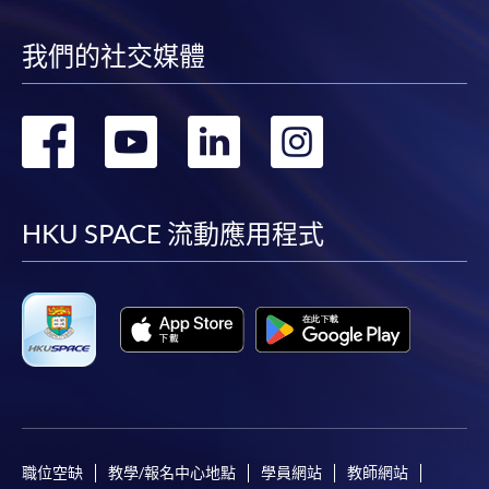
我們的社交媒體
轉
轉
轉
轉
到
到
到
到
facebook
youtube
linkedin
instag
HKU SPACE 流動應用程式
職位空缺
教學/報名中心地點
學員網站
教師網站