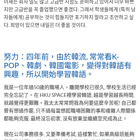
이제는 회사 일도 많고 고급반 시험도 준비하고 있어서 너무 바쁘
지만 고급반을 꼭 졸업했으면 좋겠다. 그래서 학생들에게 (특히 남
자들에게) 공부하는 것이 힘들지만 포기하지 말라고 조언하고 싶
다. 희망이 있으면 내일은 더 좋을 것이다.
努力：四年前，由於韓流, 常常看K-
POP、韓劇、韓國電影，變得對韓語有
興趣，所以開始學習韓語。
我是一位年過50歲的職場人，離開學校已很久, 學校生活已經
完全忘記了。在 HKU SPACE裡學習韓語, 越是學習越長時間,
就越覺得更艱難。我太太常常問我為何要這麼辛苦呢! 自己都
曾有想過作罷, 只不過每當想起職場困難的事和複雜人際關係
都能夠克服, 最終沒忘初衷, 沒有放棄並繼續至完成為止。
現在公司事務很多, 又要準備考試, 這樣繁忙, 如果高級班能夠