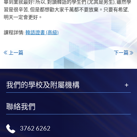
畢到業就最好! 所以, 對讀韓語的學生們 (尤其是男生), 雖然學
習是很辛苦, 但是都想勸大家千萬都不要放棄。只要有希望,
明天一定會更好。
課程詳情:
韓語證書 (高級)
上一篇
下一篇
我們的學校及附屬機構
聯絡我們
3762 6262