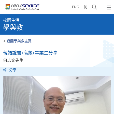
Skip
打
ENG
簡
to
彈
main
開
出
Main
content
搜
主
校園生活
content
選
尋
學與教
start
單
介
面
<
返回學與教主頁
韓語證書 (高級) 畢業生分享
何志文先生
分享