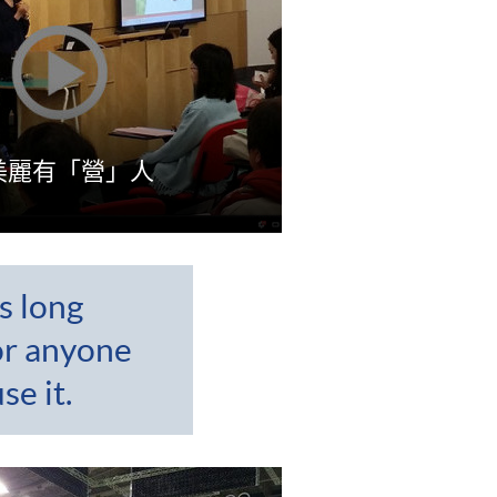
美麗有「營」人
s long
or anyone
se it.