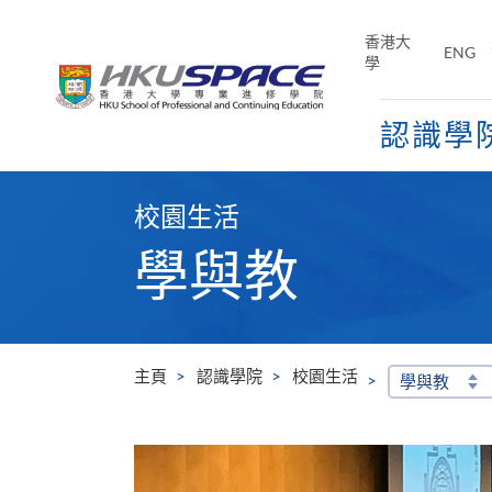
Skip
to
香港大
ENG
main
學
content
認識學
Main
content
校園生活
start
學與教
主頁
認識學院
校園生活
學與教