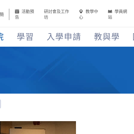
活動預
研討會及工作
教學中
學員網
簡
告
坊
心
站
院
學習
入學申請
教與學