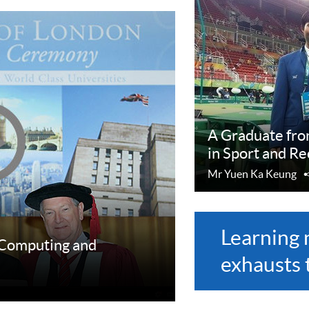
A Graduate fr
in Sport and R
Mr Yuen Ka Keung
Learning 
 Computing and
exhausts 