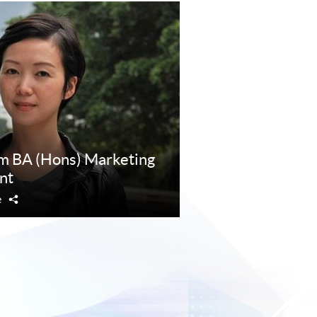
m BA (Hons) Marketing
nt
e
分
享