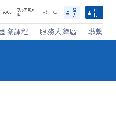
惡劣天氣安
登
註
分
打
SOUL
排
冊
入
享
開
至
搜
尋
國際課程
服務大灣區
聯繫
介
面