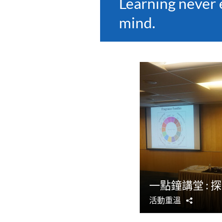
Learning never 
mind.
一點鐘講堂 :
活動重溫
分
享