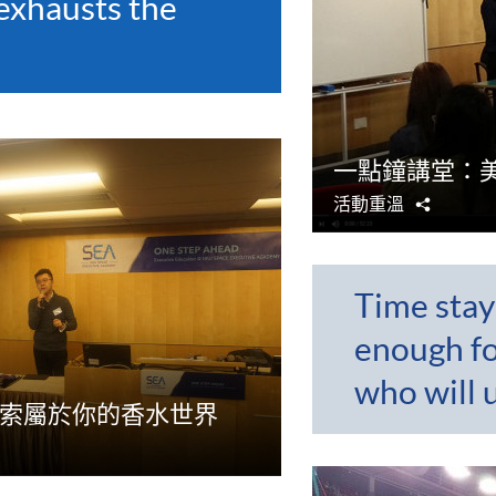
exhausts the
一點鐘講堂：
活動重溫
分
享
Time stay
enough f
who will u
 探索屬於你的香水世界