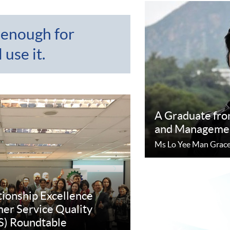
 enough for
use it.
A Graduate fro
and Manageme
Ms Lo Yee Man Grac
ionship Excellence
er Service Quality
S) Roundtable