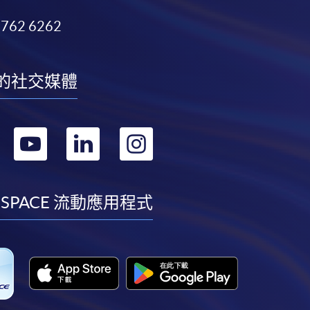
3762 6262
的社交媒體
轉
轉
轉
轉
到
到
到
到
facebook
youtube
linkedin
instagram
 SPACE 流動應用程式