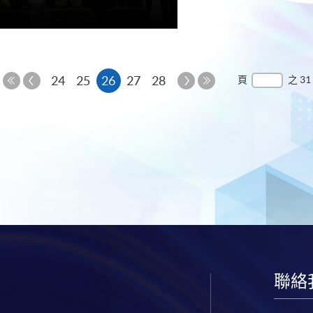
上
本
下
24
25
26
27
28
頁
之 31
一
一
第
最
頁
頁
頁
一
後
頁
一
頁
聯絡