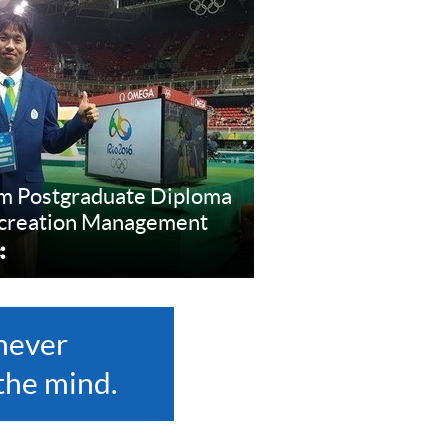
om Postgraduate Diploma
ecreation Management
分
享
never
the mind.