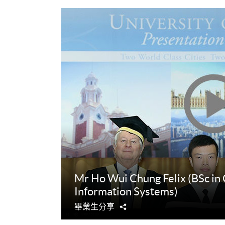
Mr Ho Wui Chung Felix (BSc in
Information Systems)
畢業生分享
分
享