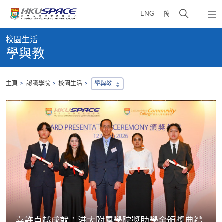
Skip
打
ENG
簡
to
彈
main
開
出
Main
content
搜
主
校園生活
content
選
尋
學與教
start
單
介
面
主頁
認識學院
校園生活
學與教
​​嘉許卓越成就​​：港大附屬學院獎助學金頒獎典禮​