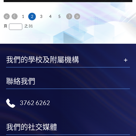
享
上
下
本
1
2
3
4
5
一
一
第
頁
最
頁
之 31
頁
頁
一
後
頁
一
頁
我們的學校及附屬機構
聯絡我們
3762 6262
我們的社交媒體