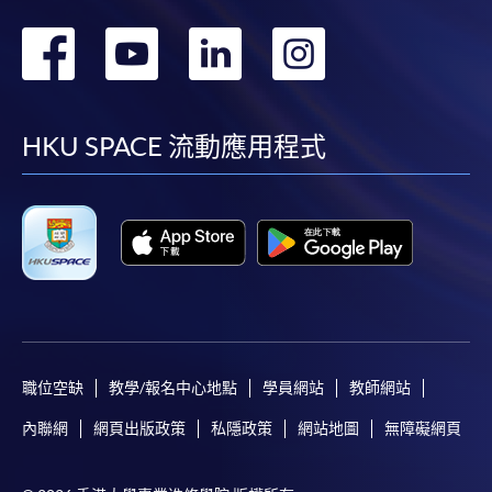
轉
轉
轉
轉
到
到
到
到
facebook
youtube
linkedin
instag
HKU SPACE 流動應用程式
職位空缺
教學/報名中心地點
學員網站
教師網站
內聯網
網頁出版政策
私隱政策
網站地圖
無障礙網頁