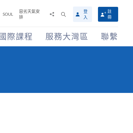
惡劣天氣安
登
註
分
打
SOUL
排
冊
入
享
開
至
搜
尋
國際課程
服務大灣區
聯繫
介
面