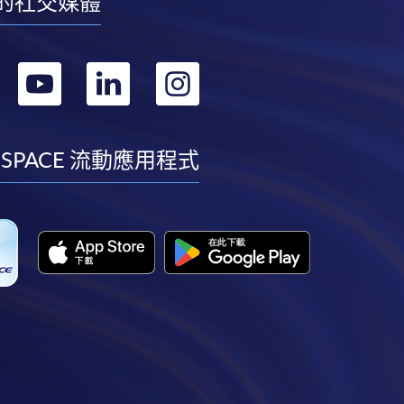
的社交媒體
轉
轉
轉
轉
到
到
到
到
facebook
youtube
linkedin
instagram
 SPACE 流動應用程式