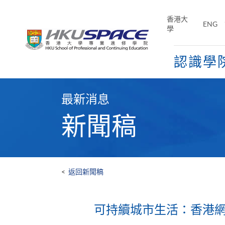
Skip
to
香港大
ENG
main
學
content
認識學
Main
content
最新消息
start
新聞稿
<
返回新聞稿
可持續城市生活：香港