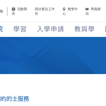
活動預
研討會及工作
教學中
學員網
簡
告
坊
心
站
院
學習
入學申請
教與學
網約的士服務