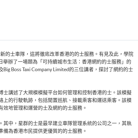
支全新的士車隊，這將徹底改革香港的的士服務。有見及此，學院
27日舉辦了一場題為「可持續城市生活：香港網約的士服務」的
oss Taxi Company Limited的三位講者，探討了網約的士
博士講述了大規模模擬平台如何管理和控制香港的士。該模擬
絡上的行駛軌跡，包括閒置巡航、接載乘客和運送乘客。該模
有效地管理和運營的士及網約的士服務。
。其中，星群的士是最早建立車隊管理系統的公司之一，其執
準備為香港市民提供更優質的的士服務。