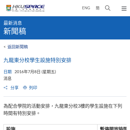
Skip
打
ENG
簡
to
彈
main
開
出
Main
content
搜
主
最新消息
content
選
尋
新聞稿
start
單
介
面
<
返回新聞稿
九龍東分校學生設施特別安排
日期
2016年7月8日 (星期五)
消息
分享
列印
為配合學院的活動安排，九龍東分校3樓的學生設施在下列
時間有特別安排。
設施
暫停開放時間