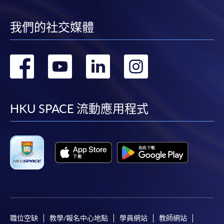
我們的社交媒體
轉
轉
轉
轉
到
到
到
到
facebook
youtube
linkedin
instag
HKU SPACE 流動應用程式
職位空缺
教學/報名中心地點
學員網站
教師網站